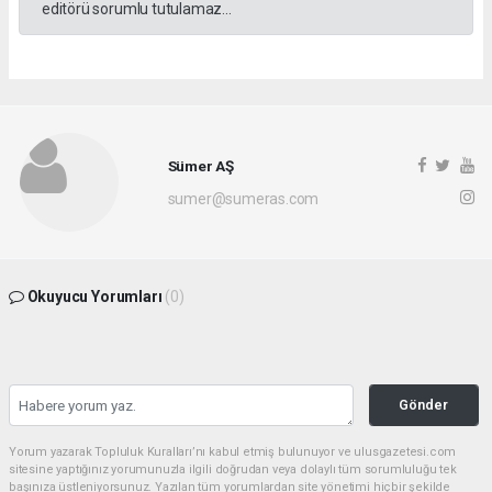
editörü sorumlu tutulamaz...
Sümer AŞ
sumer@sumeras.com
Okuyucu Yorumları
(0)
Gönder
Yorum yazarak Topluluk Kuralları’nı kabul etmiş bulunuyor ve ulusgazetesi.com
sitesine yaptığınız yorumunuzla ilgili doğrudan veya dolaylı tüm sorumluluğu tek
başınıza üstleniyorsunuz. Yazılan tüm yorumlardan site yönetimi hiçbir şekilde