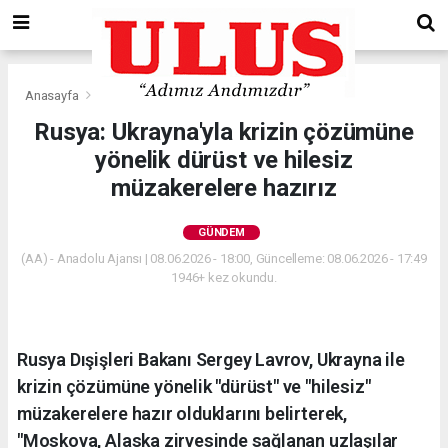
Anasayfa
Gündem
Rusya: Ukrayna'yla krizin çözümüne
yönelik dürüst ve hilesiz
müzakerelere hazırız
GÜNDEM
(AA) - Anadolu Ajansı | 08.06.2026 - 18:00, Güncelleme: 08.06.2026 - 17:49
1946+ kez okundu.
Rusya Dışişleri Bakanı Sergey Lavrov, Ukrayna ile
krizin çözümüne yönelik "dürüst" ve "hilesiz"
müzakerelere hazır olduklarını belirterek,
"Moskova, Alaska zirvesinde sağlanan uzlaşılar