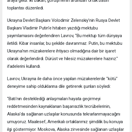
araya geldi. İki bakan, görüşmenin ardından ortak basın
toplantısı düzenledi.
Ukrayna Devlet Başkanı Volodimir Zelenskiy’nin Rusya Devlet
Başkanı Vladimir Putin’e hitaben yazdığı mektubu
yayımlamasını değerlendiren Lavrov, "Bu mektup tüm dünyaya
iletildi. Kibar insanlar, bu şekilde davranmaz. Putin, bu mektubu
Ukrayna'nın müzakerelere ihtiyacı olmadığına dair bir işaret
olarak değerlendirdi. Dürüst ve hilesiz müzakerelere hazırız."
ifadelerini kullandı.
Lavrov, Ukrayna ile daha önce yapılan müzakerelerde "kötü"
deneyime sahip olduklarına dile getirerek şunları söyledi:
"Batı'nın desteklediği anlaşmaları hayata geçirmeyi
reddetmesinden kaynaklanan başarısızlık tecrübelerinin,
Alaska’da sağlanan uzlaşılar konusunda tekrarlanmayacağını
umuyoruz. Maalesef, Amerikalı ortaklarımız şimdilik bu konuya
ilgi göstermiyor. Moskova, Alaska zirvesinde sağlanan uzlaşılar