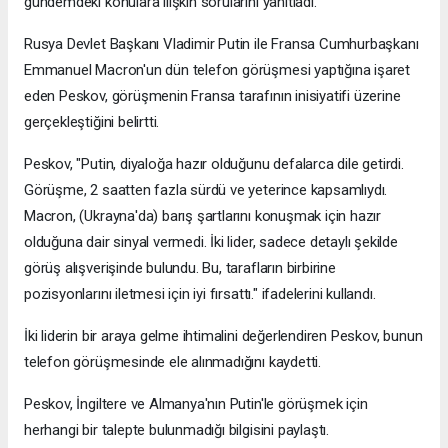
gündemdeki konulara ilişkin sorularını yanıtladı.
Rusya Devlet Başkanı Vladimir Putin ile Fransa Cumhurbaşkanı
Emmanuel Macron'un dün telefon görüşmesi yaptığına işaret
eden Peskov, görüşmenin Fransa tarafının inisiyatifi üzerine
gerçekleştiğini belirtti.
Peskov, "Putin, diyaloğa hazır olduğunu defalarca dile getirdi.
Görüşme, 2 saatten fazla sürdü ve yeterince kapsamlıydı.
Macron, (Ukrayna'da) barış şartlarını konuşmak için hazır
olduğuna dair sinyal vermedi. İki lider, sadece detaylı şekilde
görüş alışverişinde bulundu. Bu, tarafların birbirine
pozisyonlarını iletmesi için iyi fırsattı." ifadelerini kullandı.
İki liderin bir araya gelme ihtimalini değerlendiren Peskov, bunun
telefon görüşmesinde ele alınmadığını kaydetti.
Peskov, İngiltere ve Almanya'nın Putin'le görüşmek için
herhangi bir talepte bulunmadığı bilgisini paylaştı.