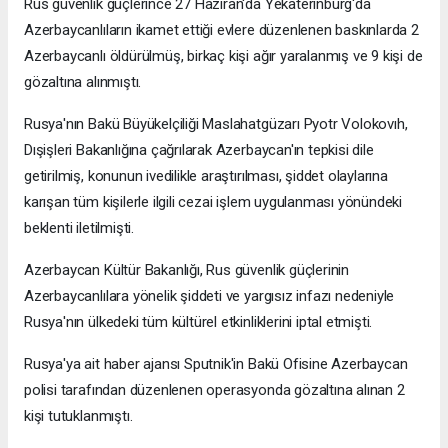
Rus güvenlik güçlerince 27 Haziran'da Yekaterinburg'da
Azerbaycanlıların ikamet ettiği evlere düzenlenen baskınlarda 2
Azerbaycanlı öldürülmüş, birkaç kişi ağır yaralanmış ve 9 kişi de
gözaltına alınmıştı.
Rusya'nın Bakü Büyükelçiliği Maslahatgüzarı Pyotr Volokovıh,
Dışişleri Bakanlığına çağrılarak Azerbaycan'ın tepkisi dile
getirilmiş, konunun ivedilikle araştırılması, şiddet olaylarına
karışan tüm kişilerle ilgili cezai işlem uygulanması yönündeki
beklenti iletilmişti.
Azerbaycan Kültür Bakanlığı, Rus güvenlik güçlerinin
Azerbaycanlılara yönelik şiddeti ve yargısız infazı nedeniyle
Rusya'nın ülkedeki tüm kültürel etkinliklerini iptal etmişti.
Rusya'ya ait haber ajansı Sputnik'in Bakü Ofisine Azerbaycan
polisi tarafından düzenlenen operasyonda gözaltına alınan 2
kişi tutuklanmıştı.