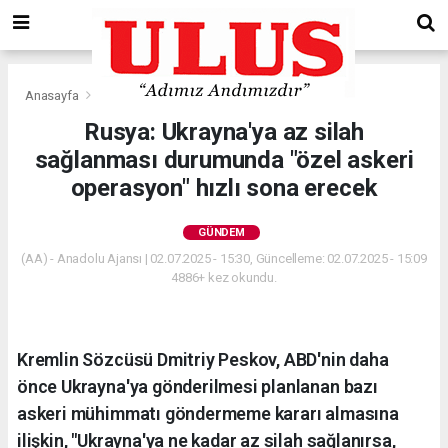
Anasayfa
Gündem
Rusya: Ukrayna'ya az silah
sağlanması durumunda "özel askeri
operasyon" hızlı sona erecek
GÜNDEM
(AA) - Anadolu Ajansı | 02.07.2025 - 15:30, Güncelleme: 02.07.2025 - 15:09
4886+ kez okundu.
Kremlin Sözcüsü Dmitriy Peskov, ABD'nin daha
önce Ukrayna'ya gönderilmesi planlanan bazı
askeri mühimmatı göndermeme kararı almasına
ilişkin, "Ukrayna'ya ne kadar az silah sağlanırsa,