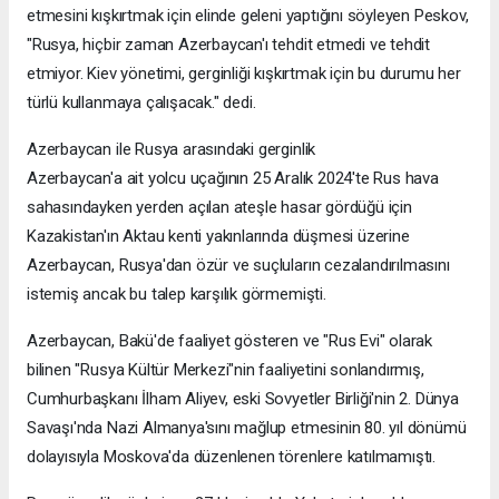
etmesini kışkırtmak için elinde geleni yaptığını söyleyen Peskov,
"Rusya, hiçbir zaman Azerbaycan'ı tehdit etmedi ve tehdit
etmiyor. Kiev yönetimi, gerginliği kışkırtmak için bu durumu her
türlü kullanmaya çalışacak." dedi.
Azerbaycan ile Rusya arasındaki gerginlik
Azerbaycan'a ait yolcu uçağının 25 Aralık 2024'te Rus hava
sahasındayken yerden açılan ateşle hasar gördüğü için
Kazakistan'ın Aktau kenti yakınlarında düşmesi üzerine
Azerbaycan, Rusya'dan özür ve suçluların cezalandırılmasını
istemiş ancak bu talep karşılık görmemişti.
Azerbaycan, Bakü'de faaliyet gösteren ve "Rus Evi" olarak
bilinen "Rusya Kültür Merkezi"nin faaliyetini sonlandırmış,
Cumhurbaşkanı İlham Aliyev, eski Sovyetler Birliği'nin 2. Dünya
Savaşı'nda Nazi Almanya'sını mağlup etmesinin 80. yıl dönümü
dolayısıyla Moskova'da düzenlenen törenlere katılmamıştı.