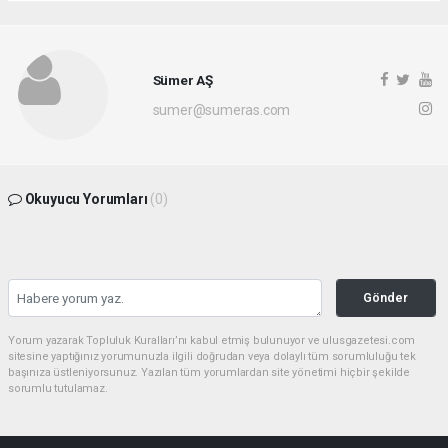
Sümer AŞ
sumer@sumeras.com
Okuyucu Yorumları
(0)
Gönder
Yorum yazarak Topluluk Kuralları’nı kabul etmiş bulunuyor ve ulusgazetesi.com
sitesine yaptığınız yorumunuzla ilgili doğrudan veya dolaylı tüm sorumluluğu tek
başınıza üstleniyorsunuz. Yazılan tüm yorumlardan site yönetimi hiçbir şekilde
sorumlu tutulamaz.