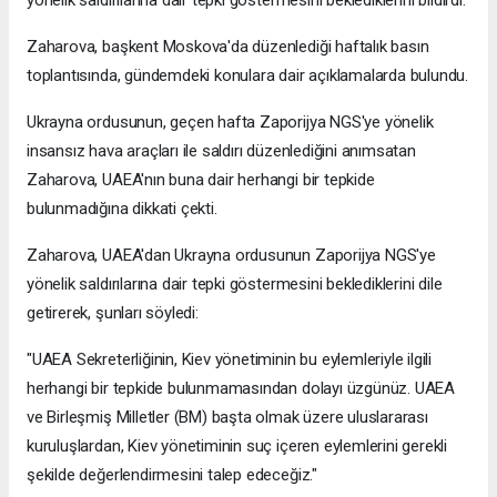
yönelik saldırılarına dair tepki göstermesini beklediklerini bildirdi.
Zaharova, başkent Moskova'da düzenlediği haftalık basın
toplantısında, gündemdeki konulara dair açıklamalarda bulundu.
Ukrayna ordusunun, geçen hafta Zaporijya NGS'ye yönelik
insansız hava araçları ile saldırı düzenlediğini anımsatan
Zaharova, UAEA'nın buna dair herhangi bir tepkide
bulunmadığına dikkati çekti.
Zaharova, UAEA'dan Ukrayna ordusunun Zaporijya NGS'ye
yönelik saldırılarına dair tepki göstermesini beklediklerini dile
getirerek, şunları söyledi:
"UAEA Sekreterliğinin, Kiev yönetiminin bu eylemleriyle ilgili
herhangi bir tepkide bulunmamasından dolayı üzgünüz. UAEA
ve Birleşmiş Milletler (BM) başta olmak üzere uluslararası
kuruluşlardan, Kiev yönetiminin suç içeren eylemlerini gerekli
şekilde değerlendirmesini talep edeceğiz."