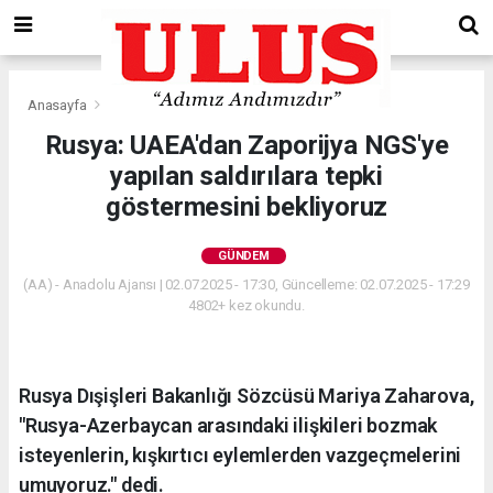
Anasayfa
Gündem
Rusya: UAEA'dan Zaporijya NGS'ye
yapılan saldırılara tepki
göstermesini bekliyoruz
GÜNDEM
(AA) - Anadolu Ajansı | 02.07.2025 - 17:30, Güncelleme: 02.07.2025 - 17:29
4802+ kez okundu.
Rusya Dışişleri Bakanlığı Sözcüsü Mariya Zaharova,
"Rusya-Azerbaycan arasındaki ilişkileri bozmak
isteyenlerin, kışkırtıcı eylemlerden vazgeçmelerini
umuyoruz." dedi.