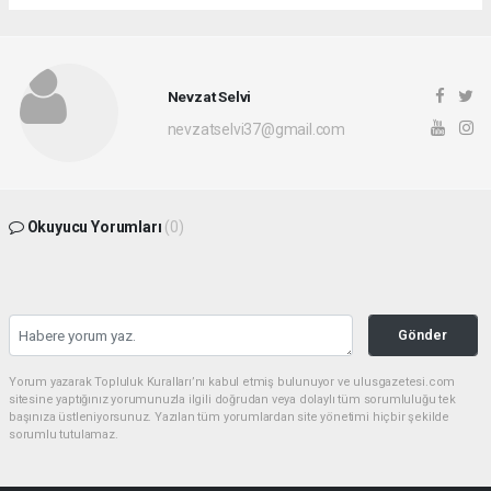
Nevzat Selvi
nevzatselvi37@gmail.com
Okuyucu Yorumları
(0)
Gönder
Yorum yazarak Topluluk Kuralları’nı kabul etmiş bulunuyor ve ulusgazetesi.com
sitesine yaptığınız yorumunuzla ilgili doğrudan veya dolaylı tüm sorumluluğu tek
başınıza üstleniyorsunuz. Yazılan tüm yorumlardan site yönetimi hiçbir şekilde
sorumlu tutulamaz.