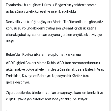
Fiyatlardaki bu düşüşte, Hürmüz Boğazı'nın yeniden ticarete
açılacağına yönelik küresel iyimserlik etkili oldu.
Denizcilik veri trafiği sağlayıcısı MarineTraffic verilerine göre, söz
konusu su yolundaki gemi trafiği son 24 saat içinde iki katına
çıkarak şubat ayı sonundan bu yana görülen en yüksek seviyeye
ulaştı.
Rubio'dan Körfez ülkelerine diplomatik çıkarma
ABD Dışişleri Bakanı Marco Rubio, ABD-İran memorandumunu
aktarmak ve bölge ülkelerinin desteğini almak üzere Birleşik Arap
Emirlikleri, Kuveyt ve Bahreyn'i kapsayan bir Körfez turu
gerçekleştiriyor.
Ziyaret edilen bu ülkelerin, varılan anlaşmaya karşı en temkinli ve
kuşkulu yaklaşan aktörler arasında yer aldığı belirtiliyor.