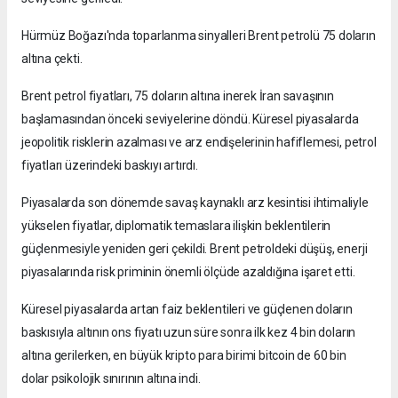
Hürmüz Boğazı'nda toparlanma sinyalleri Brent petrolü 75 doların
altına çekti.
Brent petrol fiyatları, 75 doların altına inerek İran savaşının
başlamasından önceki seviyelerine döndü. Küresel piyasalarda
jeopolitik risklerin azalması ve arz endişelerinin hafiflemesi, petrol
fiyatları üzerindeki baskıyı artırdı.
Piyasalarda son dönemde savaş kaynaklı arz kesintisi ihtimaliyle
yükselen fiyatlar, diplomatik temaslara ilişkin beklentilerin
güçlenmesiyle yeniden geri çekildi. Brent petroldeki düşüş, enerji
piyasalarında risk priminin önemli ölçüde azaldığına işaret etti.
Küresel piyasalarda artan faiz beklentileri ve güçlenen doların
baskısıyla altının ons fiyatı uzun süre sonra ilk kez 4 bin doların
altına gerilerken, en büyük kripto para birimi bitcoin de 60 bin
dolar psikolojik sınırının altına indi.