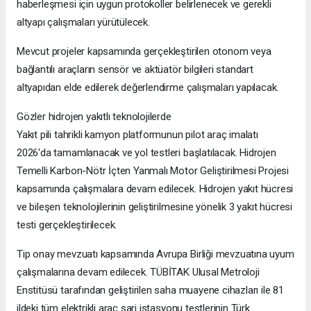
haberleşmesi için uygun protokoller belirlenecek ve gerekli
altyapı çalışmaları yürütülecek.
Mevcut projeler kapsamında gerçekleştirilen otonom veya
bağlantılı araçların sensör ve aktüatör bilgileri standart
altyapıdan elde edilerek değerlendirme çalışmaları yapılacak.
Gözler hidrojen yakıtlı teknolojilerde
Yakıt pili tahrikli kamyon platformunun pilot araç imalatı
2026'da tamamlanacak ve yol testleri başlatılacak. Hidrojen
Temelli Karbon-Nötr İçten Yanmalı Motor Geliştirilmesi Projesi
kapsamında çalışmalara devam edilecek. Hidrojen yakıt hücresi
ve bileşen teknolojilerinin geliştirilmesine yönelik 3 yakıt hücresi
testi gerçekleştirilecek.
Tip onay mevzuatı kapsamında Avrupa Birliği mevzuatına uyum
çalışmalarına devam edilecek. TÜBİTAK Ulusal Metroloji
Enstitüsü tarafından geliştirilen saha muayene cihazları ile 81
ildeki tüm elektrikli araç şarj istasyonu testlerinin Türk