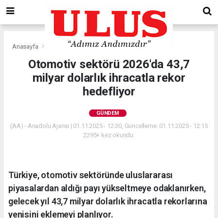
Anasayfa
Gündem
Otomotiv sektörü 2026'da 43,7
milyar dolarlık ihracatla rekor
hedefliyor
GÜNDEM
(AA) - Anadolu Ajansı | 01.11.2025 - 12:30, Güncelleme: 01.11.2025 - 12:15
2295+ kez okundu.
Türkiye, otomotiv sektöründe uluslararası
piyasalardan aldığı payı yükseltmeye odaklanırken,
gelecek yıl 43,7 milyar dolarlık ihracatla rekorlarına
yenisini eklemeyi planlıyor.