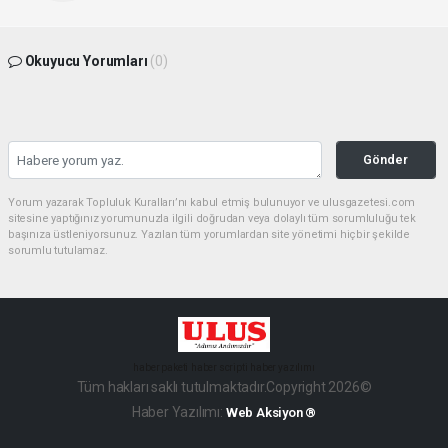
Okuyucu Yorumları
(0)
Gönder
Yorum yazarak Topluluk Kuralları’nı kabul etmiş bulunuyor ve ulusgazetesi.com
sitesine yaptığınız yorumunuzla ilgili doğrudan veya dolaylı tüm sorumluluğu tek
başınıza üstleniyorsunuz. Yazılan tüm yorumlardan site yönetimi hiçbir şekilde
sorumlu tutulamaz.
haber paketi
haber scripti
haber yazılımı
Tüm hakları saklı tutulmaktadır.Copyright 2026©
Haber Yazılımı:
Web Aksiyon ®