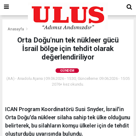
Anasayfa
Gündem
Orta Doğu'nun tek nükleer gücü
İsrail bölge için tehdit olarak
değerlendiriliyor
GÜNDEM
(AA) - Anadolu Ajansı | 09.06.2026 - 15:30, Güncelleme: 09.06.2026 - 15:05
2076+ kez okundu.
ICAN Program Koordinatörü Susi Snyder, İsrail'in
Orta Doğu'da nükleer silaha sahip tek ülke olduğunu
belirterek, bu silahların komşu ülkeler için de tehdit
oluşturduğu uyarısında bulundu.