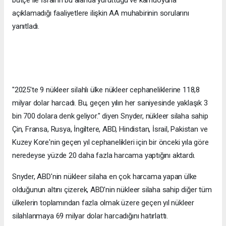
bütçe ile İsrail'in bu alanda yürüttüğü ve kamuoyuna
açıklamadığı faaliyetlere ilişkin AA muhabirinin sorularını
yanıtladı.
"2025'te 9 nükleer silahlı ülke nükleer cephaneliklerine 118,8
milyar dolar harcadı. Bu, geçen yılın her saniyesinde yaklaşık 3
bin 700 dolara denk geliyor." diyen Snyder, nükleer silaha sahip
Çin, Fransa, Rusya, İngiltere, ABD, Hindistan, İsrail, Pakistan ve
Kuzey Kore'nin geçen yıl cephanelikleri için bir önceki yıla göre
neredeyse yüzde 20 daha fazla harcama yaptığını aktardı.
Snyder, ABD'nin nükleer silaha en çok harcama yapan ülke
olduğunun altını çizerek, ABD'nin nükleer silaha sahip diğer tüm
ülkelerin toplamından fazla olmak üzere geçen yıl nükleer
silahlanmaya 69 milyar dolar harcadığını hatırlattı.