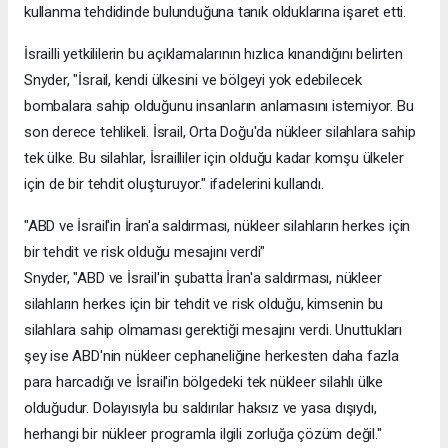
kullanma tehdidinde bulunduğuna tanık olduklarına işaret etti.
İsrailli yetkililerin bu açıklamalarının hızlıca kınandığını belirten
Snyder, "İsrail, kendi ülkesini ve bölgeyi yok edebilecek
bombalara sahip olduğunu insanların anlamasını istemiyor. Bu
son derece tehlikeli. İsrail, Orta Doğu'da nükleer silahlara sahip
tek ülke. Bu silahlar, İsrailliler için olduğu kadar komşu ülkeler
için de bir tehdit oluşturuyor." ifadelerini kullandı.
"ABD ve İsrail'in İran'a saldırması, nükleer silahların herkes için
bir tehdit ve risk olduğu mesajını verdi"
Snyder, "ABD ve İsrail'in şubatta İran'a saldırması, nükleer
silahların herkes için bir tehdit ve risk olduğu, kimsenin bu
silahlara sahip olmaması gerektiği mesajını verdi. Unuttukları
şey ise ABD'nin nükleer cephaneliğine herkesten daha fazla
para harcadığı ve İsrail'in bölgedeki tek nükleer silahlı ülke
olduğudur. Dolayısıyla bu saldırılar haksız ve yasa dışıydı,
herhangi bir nükleer programla ilgili zorluğa çözüm değil."