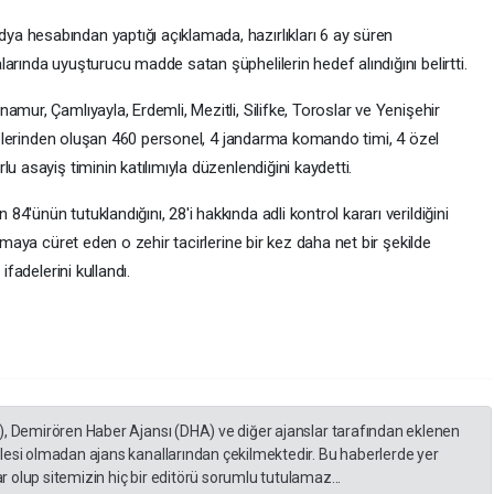
a hesabından yaptığı açıklamada, hazırlıkları 6 ay süren
arında uyuşturucu madde satan şüphelilerin hedef alındığını belirtti.
mur, Çamlıyayla, Erdemli, Mezitli, Silifke, Toroslar ve Yenişehir
ekiplerinden oluşan 460 personel, 4 jandarma komando timi, 4 özel
u asayiş timinin katılımıyla düzenlendiğini kaydetti.
'ünün tutuklandığını, 28'i hakkında adli kontrol kararı verildiğini
lmaya cüret eden o zehir tacirlerine bir kez daha net bir şekilde
ifadelerini kullandı.
), Demirören Haber Ajansı (DHA) ve diğer ajanslar tarafından eklenen
lesi olmadan ajans kanallarından çekilmektedir. Bu haberlerde yer
 olup sitemizin hiç bir editörü sorumlu tutulamaz...