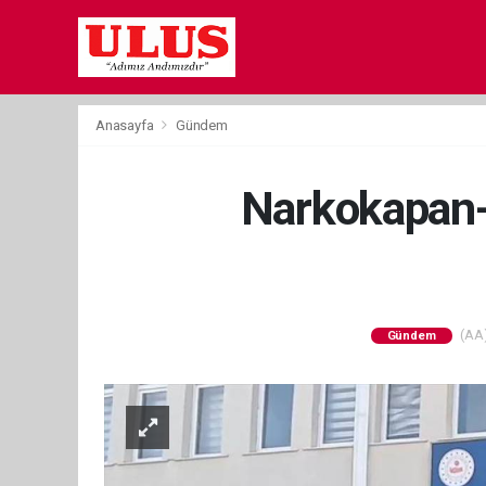
Anasayfa
Gündem
Narkokapan-
(AA)
Gündem