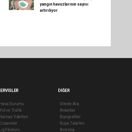
yangın havuzlarının sayısı
artırılıyor
ERVİSLER
DİĞER
Hava Durumu
Sitede Ara
Yol ve Trafik
Anketler
Namaz Vakitleri
Biyografiler
Eczaneler
Rüya Tabirleri
Lig Fikstürü
Astroloji