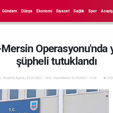
Gündem
Dünya
Ekonomi
Siyaset
Sağlık
Spor
Asayiş
Mersin Operasyonu'nda 
şüpheli tutuklandı
 - Anadolu Ajansı | 01.05.2025 - 14:01, Güncelleme: 01.05.2025 - 13:54
5128