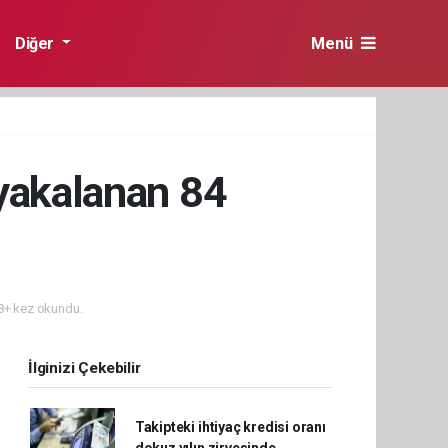
Diğer
Menü
yakalanan 84
+ kez okundu.
İlginizi Çekebilir
Takipteki ihtiyaç kredisi oranı