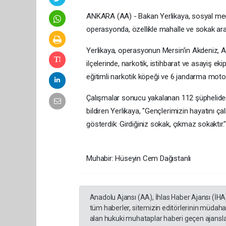
ANKARA (AA) - Bakan Yerlikaya, sosyal medy
operasyonda, özellikle mahalle ve sokak aral
Yerlikaya, operasyonun Mersin'in Akdeniz, Ana
ilçelerinde, narkotik, istihbarat ve asayiş 
eğitimli narkotik köpeği ve 6 jandarma motorl
Çalışmalar sonucu yakalanan 112 şüpheliden 84
bildiren Yerlikaya, "Gençlerimizin hayatını ça
gösterdik: Girdiğiniz sokak, çıkmaz sokaktır." 
Muhabir: Hüseyin Cem Dağıstanlı
Anadolu Ajansı (AA), İhlas Haber Ajansı (İHA
tüm haberler, sitemizin editörlerinin müdaha
alan hukuki muhataplar haberi geçen ajanslar