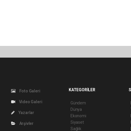
KATEGORİLER
S
Foto Galeri
Video Galeri
Gündem
Dünya
Yazarlar
Ekonomi
Siyaset
Arşivler
Sağlık