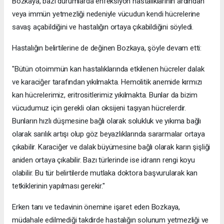
Bozkaya, bazı durumlarda enfeksiyon hastalıklarının ardından
veya immün yetmezliği nedeniyle vücudun kendi hücrelerine
savaş açabildiğini ve hastalığın ortaya çıkabildiğini söyledi.
Hastalığın belirtilerine de değinen Bozkaya, şöyle devam etti:
"Bütün otoimmün kan hastalıklarında etkilenen hücreler dalak
ve karaciğer tarafından yıkılmakta. Hemolitik anemide kırmızı
kan hücrelerimiz, eritrositlerimiz yıkılmakta. Bunlar da bizim
vücudumuz için gerekli olan oksijeni taşıyan hücrelerdir.
Bunların hızlı düşmesine bağlı olarak solukluk ve yıkıma bağlı
olarak sarılık artışı olup göz beyazlıklarında sararmalar ortaya
çıkabilir. Karaciğer ve dalak büyümesine bağlı olarak karın şişliği
aniden ortaya çıkabilir. Bazı türlerinde ise idrarın rengi koyu
olabilir. Bu tür belirtilerde mutlaka doktora başvurularak kan
tetkiklerinin yapılması gerekir."
Erken tanı ve tedavinin önemine işaret eden Bozkaya,
müdahale edilmediği takdirde hastalığın solunum yetmezliği ve