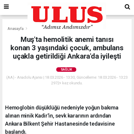
Anasayfa
Sağlık
Muş'ta hemolitik anemi tanısı
konan 3 yaşındaki çocuk, ambulans
uçakla getirildiği Ankara'da iyileşti
SAĞLIK
(AA) - Anadolu Ajansı | 18.03.2026 - 13:30, Güncelleme: 18.03.2026 - 13:23
2972+ kez okundu.
Hemoglobin düşüklüğü nedeniyle yoğun bakıma
alınan minik Kadir'in, sevk kararının ardından
Ankara Bilkent Şehir Hastanesinde tedavisine
başlandı.