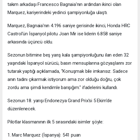
takım arkadaşı Francesco Bagnaia'nın ardından ikinci olan
Marquez, kariyerindeki yedinci şampiyonluğa ulaştı.
Marquez, Bagnaia'nın 4.196 saniye gerisinde ikinci, Honda HRC
Castrol'ün İspanyol pilotu Joan Mir ise liderin 6.858 saniye
arkasında üçüncü oldu.
Sezonun bitimine beş yarış kala şampiyonluğunu ilan eden 32
yaşındaki İspanyol sürücü, basın mensuplarına gözyaşlarını zor
tutarak yaptığı açıklamada, "Konuşmak bile imkansız. Sadece
anın tadını çıkarmak istiyorum ama zor olduğu doğru, çok
zordu ama şimdi kendimle barışığım." ifadelerini kullandı.
Sezonun 18. yarışı Endonezya Grand Prix'si 5 Ekim'de
düzenlenecek.
Pilotlar klasmanının ilk 5 sırasındaki isimler şöyle:
1. Marc Marquez (İspanya): 541 puan