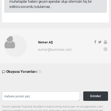
muhataplar haberi geçen ajanslar olup sitemizin hiç bir
editörü sorumlu tutulamaz...
Sümer AŞ
sumer@sumeras.com
Okuyucu Yorumları
(0)
Gönder
Yorum yazarak Topluluk Kuralları’nı kabul etmiş bulunuyor ve ulusgazetesi.com
sitesine yaptığınız yorumunuzla ilgili doğrudan veya dolaylı tüm sorumluluğu tek