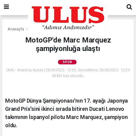
Anasayfa
Spor
MotoGP'de Marc Marquez
şampiyonluğa ulaştı
SPOR
(AA) - Anadolu Ajansı | 28.09.2025 - 12:30, Güncelleme: 28.09.2025 - 12:29
4343+ kez okundu.
MotoGP Dünya Şampiyonası'nın 17. ayağı Japonya
Grand Prix'sini ikinci sırada bitiren Ducati Lenovo
takımının İspanyol pilotu Marc Marquez, şampiyon
oldu.