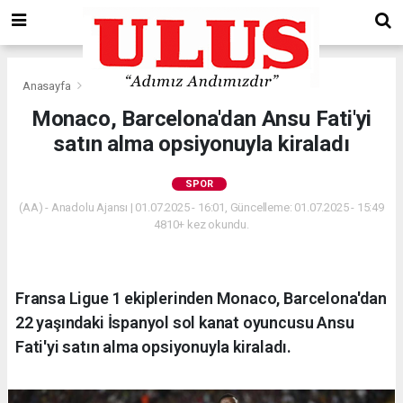
Anasayfa
Spor
Monaco, Barcelona'dan Ansu Fati'yi
satın alma opsiyonuyla kiraladı
SPOR
(AA) - Anadolu Ajansı | 01.07.2025 - 16:01, Güncelleme: 01.07.2025 - 15:49
4810+ kez okundu.
Fransa Ligue 1 ekiplerinden Monaco, Barcelona'dan
22 yaşındaki İspanyol sol kanat oyuncusu Ansu
Fati'yi satın alma opsiyonuyla kiraladı.