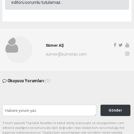
editörü sorumlu tutulamaz...
Sümer AŞ
sumer@sumeras.com
Okuyucu Yorumları
(0)
Gönder
Yorum yazarak Topluluk Kuralları’nı kabul etmiş bulunuyor ve ulusgazetesi.com
sitesine yaptığınız yorumunuzla ilgili doğrudan veya dolaylı tüm sorumluluğu tek
başınıza üstleniyorsunuz. Yazılan tüm yorumlardan site yönetimi hiçbir şekilde