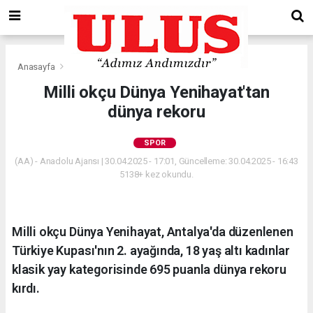
Anasayfa
Spor
Milli okçu Dünya Yenihayat'tan
dünya rekoru
SPOR
(AA) - Anadolu Ajansı | 30.04.2025 - 17:01, Güncelleme: 30.04.2025 - 16:43
5138+ kez okundu.
Milli okçu Dünya Yenihayat, Antalya'da düzenlenen
Türkiye Kupası'nın 2. ayağında, 18 yaş altı kadınlar
klasik yay kategorisinde 695 puanla dünya rekoru
kırdı.