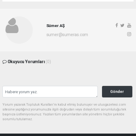
Sümer AŞ
sumer@sumeras.com
Okuyucu Yorumları
(0)
Gönder
Yorum yazarak Topluluk Kuralları’nı kabul etmiş bulunuyor ve ulusgazetesi.com
sitesine yaptığınız yorumunuzla ilgili doğrudan veya dolaylı tüm sorumluluğu tek
başınıza üstleniyorsunuz. Yazılan tüm yorumlardan site yönetimi hiçbir şekilde
sorumlu tutulamaz.