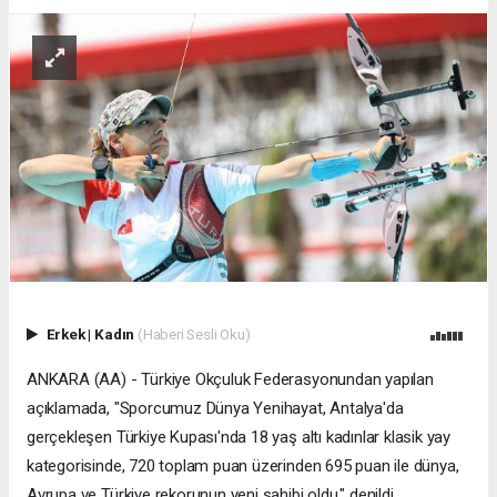
Erkek
|
Kadın
(Haberi Sesli Oku)
ANKARA (AA) - Türkiye Okçuluk Federasyonundan yapılan
açıklamada, "Sporcumuz Dünya Yenihayat, Antalya'da
gerçekleşen Türkiye Kupası'nda 18 yaş altı kadınlar klasik yay
kategorisinde, 720 toplam puan üzerinden 695 puan ile dünya,
Avrupa ve Türkiye rekorunun yeni sahibi oldu." denildi.