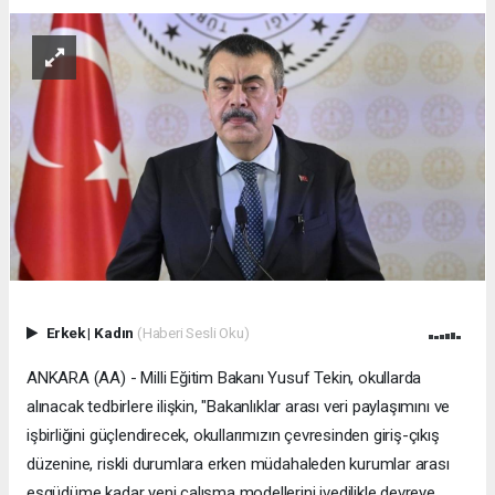
Erkek
|
Kadın
(Haberi Sesli Oku)
ANKARA (AA) - Milli Eğitim Bakanı Yusuf Tekin, okullarda
alınacak tedbirlere ilişkin, "Bakanlıklar arası veri paylaşımını ve
işbirliğini güçlendirecek, okullarımızın çevresinden giriş-çıkış
düzenine, riskli durumlara erken müdahaleden kurumlar arası
eşgüdüme kadar yeni çalışma modellerini ivedilikle devreye