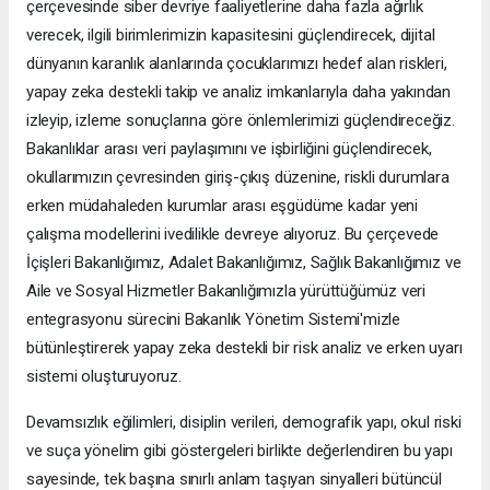
çerçevesinde siber devriye faaliyetlerine daha fazla ağırlık
verecek, ilgili birimlerimizin kapasitesini güçlendirecek, dijital
dünyanın karanlık alanlarında çocuklarımızı hedef alan riskleri,
yapay zeka destekli takip ve analiz imkanlarıyla daha yakından
izleyip, izleme sonuçlarına göre önlemlerimizi güçlendireceğiz.
Bakanlıklar arası veri paylaşımını ve işbirliğini güçlendirecek,
okullarımızın çevresinden giriş-çıkış düzenine, riskli durumlara
erken müdahaleden kurumlar arası eşgüdüme kadar yeni
çalışma modellerini ivedilikle devreye alıyoruz. Bu çerçevede
İçişleri Bakanlığımız, Adalet Bakanlığımız, Sağlık Bakanlığımız ve
Aile ve Sosyal Hizmetler Bakanlığımızla yürüttüğümüz veri
entegrasyonu sürecini Bakanlık Yönetim Sistemi'mizle
bütünleştirerek yapay zeka destekli bir risk analiz ve erken uyarı
sistemi oluşturuyoruz.
Devamsızlık eğilimleri, disiplin verileri, demografik yapı, okul riski
ve suça yönelim gibi göstergeleri birlikte değerlendiren bu yapı
sayesinde, tek başına sınırlı anlam taşıyan sinyalleri bütüncül