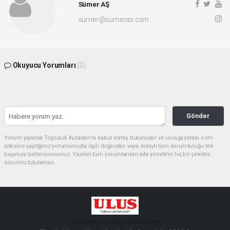
Sümer AŞ
sumer@sumeras.com
Okuyucu Yorumları
(0)
Gönder
Yorum yazarak Topluluk Kuralları’nı kabul etmiş bulunuyor ve ulusgazetesi.com
sitesine yaptığınız yorumunuzla ilgili doğrudan veya dolaylı tüm sorumluluğu tek
başınıza üstleniyorsunuz. Yazılan tüm yorumlardan site yönetimi hiçbir şekilde
sorumlu tutulamaz.
haber paketi
haber scripti
haber yazılımı