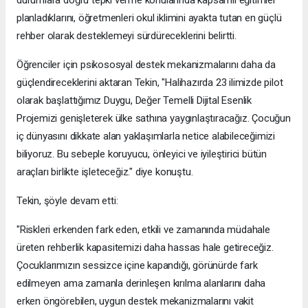
durumlara doğru tepki verme konularında kapsamlı eğitimler
planladıklarını, öğretmenleri okul iklimini ayakta tutan en güçlü
rehber olarak desteklemeyi sürdüreceklerini belirtti.
Öğrenciler için psikososyal destek mekanizmalarını daha da
güçlendireceklerini aktaran Tekin, "Halihazırda 23 ilimizde pilot
olarak başlattığımız Duygu, Değer Temelli Dijital Esenlik
Projemizi genişleterek ülke sathına yaygınlaştıracağız. Çocuğun
iç dünyasını dikkate alan yaklaşımlarla netice alabileceğimizi
biliyoruz. Bu sebeple koruyucu, önleyici ve iyileştirici bütün
araçları birlikte işleteceğiz." diye konuştu.
Tekin, şöyle devam etti:
"Riskleri erkenden fark eden, etkili ve zamanında müdahale
üreten rehberlik kapasitemizi daha hassas hale getireceğiz.
Çocuklarımızın sessizce içine kapandığı, görünürde fark
edilmeyen ama zamanla derinleşen kırılma alanlarını daha
erken öngörebilen, uygun destek mekanizmalarını vakit