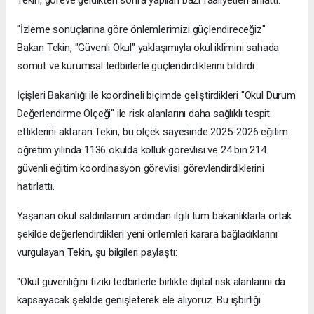
Tekin, göreve geldikten sonra yapılan bazı faaliyetleri anlattı.
"İzleme sonuçlarına göre önlemlerimizi güçlendireceğiz"
Bakan Tekin, "Güvenli Okul" yaklaşımıyla okul iklimini sahada
somut ve kurumsal tedbirlerle güçlendirdiklerini bildirdi.
İçişleri Bakanlığı ile koordineli biçimde geliştirdikleri "Okul Durum
Değerlendirme Ölçeği" ile risk alanlarını daha sağlıklı tespit
ettiklerini aktaran Tekin, bu ölçek sayesinde 2025-2026 eğitim
öğretim yılında 1136 okulda kolluk görevlisi ve 24 bin 214
güvenli eğitim koordinasyon görevlisi görevlendirdiklerini
hatırlattı.
Yaşanan okul saldırılarının ardından ilgili tüm bakanlıklarla ortak
şekilde değerlendirdikleri yeni önlemleri karara bağladıklarını
vurgulayan Tekin, şu bilgileri paylaştı:
"Okul güvenliğini fiziki tedbirlerle birlikte dijital risk alanlarını da
kapsayacak şekilde genişleterek ele alıyoruz. Bu işbirliği