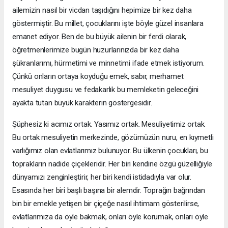
ailemizin nasıl bir vicdan taşıdığını hepimize bir kez daha
göstermiştir. Bu millet, çocuklarını işte böyle güzel insanlara
emanet ediyor. Ben de bu büyük ailenin bir ferdi olarak,
öğretmenlerimize bugün huzurlarınızda bir kez daha
şükranlarımı, hürmetimi ve minnetimi ifade etmek istiyorum.
Çünkü onların ortaya koyduğu emek, sabır, merhamet
mesuliyet duygusu ve fedakarlık bu memleketin geleceğini
ayakta tutan büyük karakterin göstergesidir.
Şüphesiz ki acımız ortak. Yasımız ortak. Mesuliyetimiz ortak.
Bu ortak mesuliyetin merkezinde, gözümüzün nuru, en kıymetli
varlığımız olan evlatlarımız bulunuyor. Bu ülkenin çocukları, bu
toprakların nadide çiçekleridir. Her biri kendine özgü güzelliğiyle
dünyamızı zenginleştirir, her biri kendi istidadıyla var olur.
Esasında her biri başlı başına bir alemdir. Toprağın bağrından
bin bir emekle yetişen bir çiçeğe nasıl ihtimam gösterilirse,
evlatlarımıza da öyle bakmak, onları öyle korumak, onları öyle