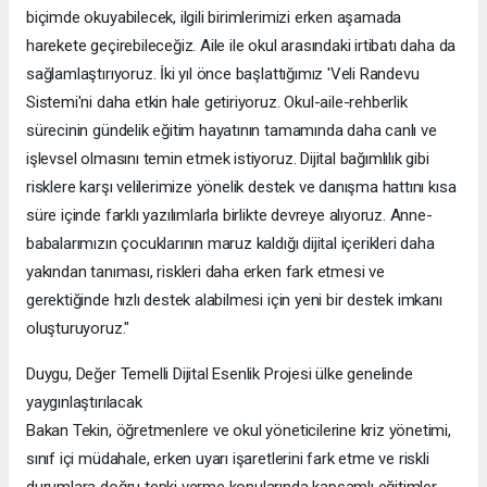
biçimde okuyabilecek, ilgili birimlerimizi erken aşamada
harekete geçirebileceğiz. Aile ile okul arasındaki irtibatı daha da
sağlamlaştırıyoruz. İki yıl önce başlattığımız 'Veli Randevu
Sistemi'ni daha etkin hale getiriyoruz. Okul-aile-rehberlik
sürecinin gündelik eğitim hayatının tamamında daha canlı ve
işlevsel olmasını temin etmek istiyoruz. Dijital bağımlılık gibi
risklere karşı velilerimize yönelik destek ve danışma hattını kısa
süre içinde farklı yazılımlarla birlikte devreye alıyoruz. Anne-
babalarımızın çocuklarının maruz kaldığı dijital içerikleri daha
yakından tanıması, riskleri daha erken fark etmesi ve
gerektiğinde hızlı destek alabilmesi için yeni bir destek imkanı
oluşturuyoruz."
Duygu, Değer Temelli Dijital Esenlik Projesi ülke genelinde
yaygınlaştırılacak
Bakan Tekin, öğretmenlere ve okul yöneticilerine kriz yönetimi,
sınıf içi müdahale, erken uyarı işaretlerini fark etme ve riskli