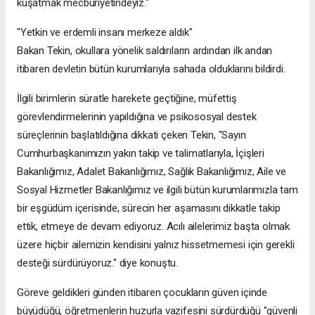
kuşatmak mecburiyetindeyiz."
"Yetkin ve erdemli insanı merkeze aldık"
Bakan Tekin, okullara yönelik saldırıların ardından ilk andan
itibaren devletin bütün kurumlarıyla sahada olduklarını bildirdi.
İlgili birimlerin süratle harekete geçtiğine, müfettiş
görevlendirmelerinin yapıldığına ve psikososyal destek
süreçlerinin başlatıldığına dikkati çeken Tekin, "Sayın
Cumhurbaşkanımızın yakın takip ve talimatlarıyla, İçişleri
Bakanlığımız, Adalet Bakanlığımız, Sağlık Bakanlığımız, Aile ve
Sosyal Hizmetler Bakanlığımız ve ilgili bütün kurumlarımızla tam
bir eşgüdüm içerisinde, sürecin her aşamasını dikkatle takip
ettik, etmeye de devam ediyoruz. Acılı ailelerimiz başta olmak
üzere hiçbir ailemizin kendisini yalnız hissetmemesi için gerekli
desteği sürdürüyoruz." diye konuştu.
Göreve geldikleri günden itibaren çocukların güven içinde
büyüdüğü, öğretmenlerin huzurla vazifesini sürdürdüğü "güvenli