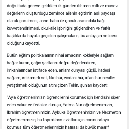
doğrultuda göreve geldikleri ilk günden itibaren milli ve manevi
değerlerin oluşturduğu zeminde ailenin eğitimin asli paydaşı
olarak görülmesi, anne-baba ile çocuk arasındaki bağı
kuvvetlendirilmesi, okul-aile işbirliğini güçlendiren ve farklı
başlıklarda hayata geçirilen çalışmaların, bu anlayışın neticesi
olduğunu kaydetti.
Bütün eğitim politikalarının nihai amacının kökleriyle sağlam
bağlar kuran, çağın şartlarını doğru değerlendiren,
imkanlarından istifade eden, anlam dünyası güçlü, iradesi
sağlam, istikameti net, fikri hür, vicdanı hür, irfanı hür nesiller
yetiştirmek olduğunun altını çizen Tekin, şunları kaydetti:
"Ayla öğretmenimizin öğrencilerini korumak için kendisini siper
eden vakur ve fedakar duruşu, Fatma Nur öğretmenimizin,
İbrahim öğretmenimizin, Aybüke öğretmenimizin ve Necmettin
öğretmenimizin, bu toprakların evlatları için canını ortaya
koymuş tüm öğretmenlerimizin hatırası da büyük maarif