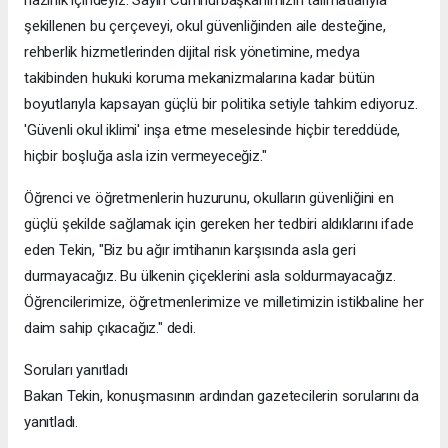
hazırlık içindeyiz. Sayın Cumhurbaşkanımızın talimatlarıyla
şekillenen bu çerçeveyi, okul güvenliğinden aile desteğine,
rehberlik hizmetlerinden dijital risk yönetimine, medya
takibinden hukuki koruma mekanizmalarına kadar bütün
boyutlarıyla kapsayan güçlü bir politika setiyle tahkim ediyoruz.
'Güvenli okul iklimi' inşa etme meselesinde hiçbir tereddüde,
hiçbir boşluğa asla izin vermeyeceğiz."
Öğrenci ve öğretmenlerin huzurunu, okulların güvenliğini en
güçlü şekilde sağlamak için gereken her tedbiri aldıklarını ifade
eden Tekin, "Biz bu ağır imtihanın karşısında asla geri
durmayacağız. Bu ülkenin çiçeklerini asla soldurmayacağız.
Öğrencilerimize, öğretmenlerimize ve milletimizin istikbaline her
daim sahip çıkacağız." dedi.
Soruları yanıtladı
Bakan Tekin, konuşmasının ardından gazetecilerin sorularını da
yanıtladı.