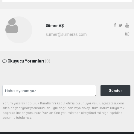
Sümer AŞ
sumer@sumeras.com
Okuyucu Yorumları
(0)
Gönder
Yorum yazarak Topluluk Kuralları’nı kabul etmiş bulunuyor ve ulusgazetesi.com
sitesine yaptığınız yorumunuzla ilgili doğrudan veya dolaylı tüm sorumluluğu tek
başınıza üstleniyorsunuz. Yazılan tüm yorumlardan site yönetimi hiçbir şekilde
sorumlu tutulamaz.