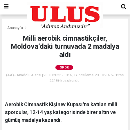
Anasayfa
Spor
Milli aerobik cimnastikçiler,
Moldova’daki turnuvada 2 madalya
aldı
SPOR
(AA) - Anadolu Ajansı | 23.10.2025 - 13:02, Güncelleme: 23.10.2025 - 12:55
2213+ kez okundu.
Aerobik Cimnastik Kişinev Kupası'na katılan milli
sporcular, 12-14 yaş kategorisinde birer altın ve
gümüş madalya kazandı.