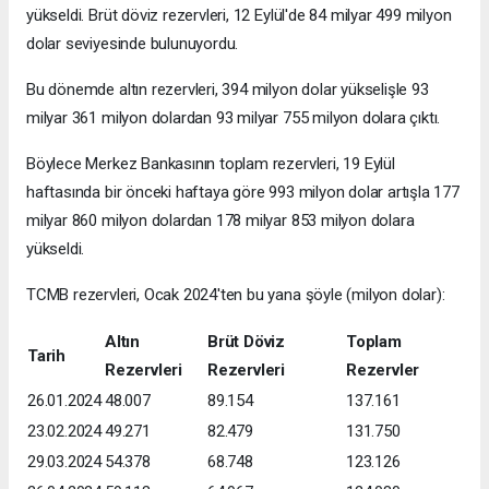
yükseldi. Brüt döviz rezervleri, 12 Eylül'de 84 milyar 499 milyon
dolar seviyesinde bulunuyordu.
Bu dönemde altın rezervleri, 394 milyon dolar yükselişle 93
milyar 361 milyon dolardan 93 milyar 755 milyon dolara çıktı.
Böylece Merkez Bankasının toplam rezervleri, 19 Eylül
haftasında bir önceki haftaya göre 993 milyon dolar artışla 177
milyar 860 milyon dolardan 178 milyar 853 milyon dolara
yükseldi.
TCMB rezervleri, Ocak 2024'ten bu yana şöyle (milyon dolar):
Altın
Brüt Döviz
Toplam
Tarih
Rezervleri
Rezervleri
Rezervler
26.01.2024
48.007
89.154
137.161
23.02.2024
49.271
82.479
131.750
29.03.2024
54.378
68.748
123.126