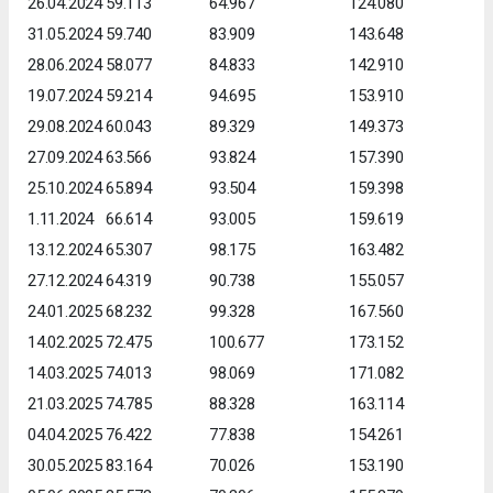
26.04.2024
59.113
64.967
124.080
31.05.2024
59.740
83.909
143.648
28.06.2024
58.077
84.833
142.910
19.07.2024
59.214
94.695
153.910
29.08.2024
60.043
89.329
149.373
27.09.2024
63.566
93.824
157.390
25.10.2024
65.894
93.504
159.398
1.11.2024
66.614
93.005
159.619
13.12.2024
65.307
98.175
163.482
27.12.2024
64.319
90.738
155.057
24.01.2025
68.232
99.328
167.560
14.02.2025
72.475
100.677
173.152
14.03.2025
74.013
98.069
171.082
21.03.2025
74.785
88.328
163.114
04.04.2025
76.422
77.838
154.261
30.05.2025
83.164
70.026
153.190