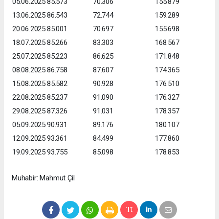
05.06.2025
85.573
70.306
155.879
13.06.2025
86.543
72.744
159.289
20.06.2025
85.001
70.697
155.698
18.07.2025
85.266
83.303
168.567
25.07.2025
85.223
86.625
171.848
08.08.2025
86.758
87.607
174.365
15.08.2025
85.582
90.928
176.510
22.08.2025
85.237
91.090
176.327
29.08.2025
87.326
91.031
178.357
05.09.2025
90.931
89.176
180.107
12.09.2025
93.361
84.499
177.860
19.09.2025
93.755
85.098
178.853
Muhabir: Mahmut Çil