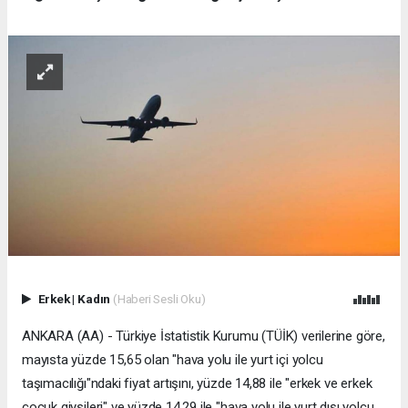
Erkek
|
Kadın
(Haberi Sesli Oku)
ANKARA (AA) - Türkiye İstatistik Kurumu (TÜİK) verilerine göre,
mayısta yüzde 15,65 olan "hava yolu ile yurt içi yolcu
taşımacılığı"ndaki fiyat artışını, yüzde 14,88 ile "erkek ve erkek
çocuk giysileri" ve yüzde 14,29 ile "hava yolu ile yurt dışı yolcu