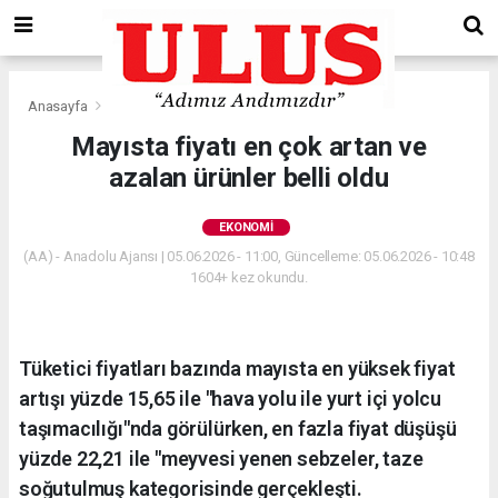
Anasayfa
Ekonomi
Mayısta fiyatı en çok artan ve
azalan ürünler belli oldu
EKONOMI
(AA) - Anadolu Ajansı | 05.06.2026 - 11:00, Güncelleme: 05.06.2026 - 10:48
1604+ kez okundu.
Tüketici fiyatları bazında mayısta en yüksek fiyat
artışı yüzde 15,65 ile "hava yolu ile yurt içi yolcu
taşımacılığı"nda görülürken, en fazla fiyat düşüşü
yüzde 22,21 ile "meyvesi yenen sebzeler, taze
soğutulmuş kategorisinde gerçekleşti.