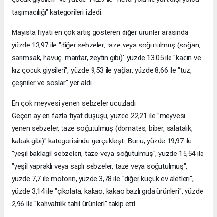
taşımacılığı" kategorileri izledi.
Mayısta fiyatı en çok artış gösteren diğer ürünler arasında
yüzde 13,97 ile "diğer sebzeler, taze veya soğutulmuş (soğan,
sarımsak, havuç, mantar, zeytin gibi)" yüzde 13,05 ile "kadın ve
kız çocuk giysileri", yüzde 9,53 ile yağlar, yüzde 8,66 ile "tuz,
çeşniler ve soslar" yer aldı.
En çok meyvesi yenen sebzeler ucuzladı
Geçen ay en fazla fiyat düşüşü, yüzde 22,21 ile "meyvesi
yenen sebzeler, taze soğutulmuş (domates, biber, salatalık,
kabak gibi)" kategorisinde gerçekleşti. Bunu, yüzde 19,97 ile
"yeşil baklagil sebzeleri, taze veya soğutulmuş", yüzde 15,54 ile
"yeşil yapraklı veya saplı sebzeler, taze veya soğutulmuş",
yüzde 7,7 ile motorin, yüzde 3,78 ile "diğer küçük ev aletleri",
yüzde 3,14 ile "çikolata, kakao, kakao bazlı gıda ürünleri", yüzde
2,96 ile "kahvaltılık tahıl ürünleri" takip etti.