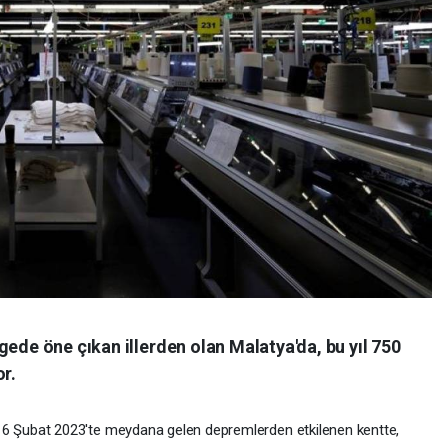
gede öne çıkan illerden olan Malatya'da, bu yıl 750
or.
Şubat 2023'te meydana gelen depremlerden etkilenen kentte,