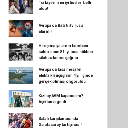
Türkiye'nin en iyi liseleri belli
oldu!
Avrupa'da Batı Nil virüsü
alarmı!
Hiroşima'ya atom bombası
saldırısının 81. yılında nükleer
silahsızlanma çağrısı
Avrupa'da kısa mesafeli
elektrikli uçuşların 4 yıl içinde
gerçek olması öngörüldü
Kızılay AVM kapandı mı?
Açıklama geldi
Salah karşılamasında
Galatasaray tartışması!