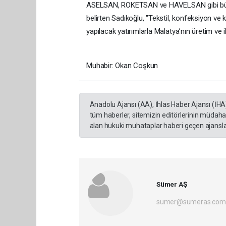
ASELSAN, ROKETSAN ve HAVELSAN gibi büyük
belirten Sadıkoğlu, "Tekstil, konfeksiyon ve 
yapılacak yatırımlarla Malatya’nın üretim ve 
Muhabir: Okan Coşkun
Anadolu Ajansı (AA), İhlas Haber Ajansı (İHA
tüm haberler, sitemizin editörlerinin müdaha
alan hukuki muhataplar haberi geçen ajanslar
Sümer AŞ
sumer@sumeras.com