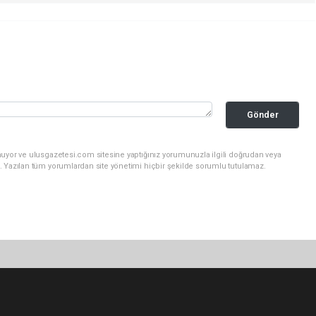
Gönder
nuyor ve ulusgazetesi.com sitesine yaptığınız yorumunuzla ilgili doğrudan veya
. Yazılan tüm yorumlardan site yönetimi hiçbir şekilde sorumlu tutulamaz.