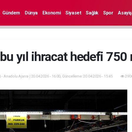
Gündem
Dünya
Ekonomi
Siyaset
Sağlık
Spor
Asayiş
bu yıl ihracat hedefi 750
 - Anadolu Ajansı | 20.04.2026 - 16:00, Güncelleme: 20.04.2026 - 15:45
2906