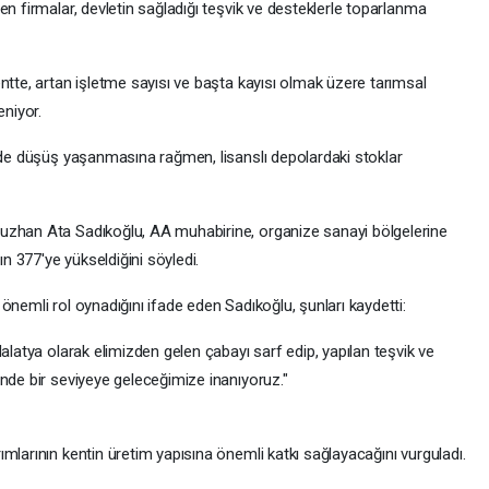
en firmalar, devletin sağladığı teşvik ve desteklerle toparlanma
ntte, artan işletme sayısı ve başta kayısı olmak üzere tarımsal
eniyor.
inde düşüş yaşanmasına rağmen, lisanslı depolardaki stoklar
uzhan Ata Sadıkoğlu, AA muhabirine, organize sanayi bölgelerine
ın 377'ye yükseldiğini söyledi.
önemli rol oynadığını ifade eden Sadıkoğlu, şunları kaydetti:
alatya olarak elimizden gelen çabayı sarf edip, yapılan teşvik ve
nde bir seviyeye geleceğimize inanıyoruz."
mlarının kentin üretim yapısına önemli katkı sağlayacağını vurguladı.