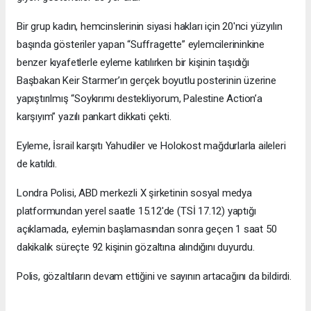
Bir grup kadın, hemcinslerinin siyasi hakları için 20'nci yüzyılın
başında gösteriler yapan “Suffragette” eylemcilerininkine
benzer kıyafetlerle eyleme katılırken bir kişinin taşıdığı
Başbakan Keir Starmer’ın gerçek boyutlu posterinin üzerine
yapıştırılmış “Soykırımı destekliyorum, Palestine Action’a
karşıyım” yazılı pankart dikkati çekti.
Eyleme, İsrail karşıtı Yahudiler ve Holokost mağdurlarla aileleri
de katıldı.
Londra Polisi, ABD merkezli X şirketinin sosyal medya
platformundan yerel saatle 15.12'de (TSİ 17.12) yaptığı
açıklamada, eylemin başlamasından sonra geçen 1 saat 50
dakikalık süreçte 92 kişinin gözaltına alındığını duyurdu.
Polis, gözaltıların devam ettiğini ve sayının artacağını da bildirdi.