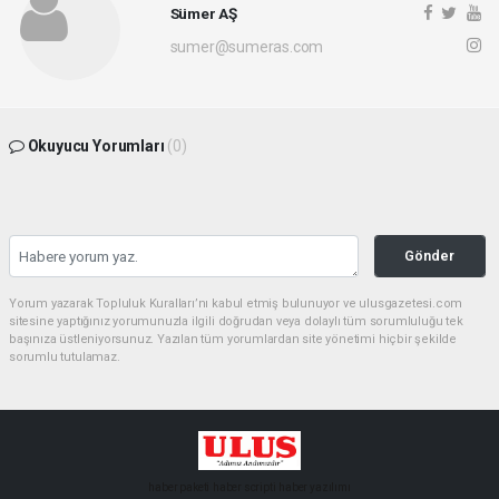
Sümer AŞ
sumer@sumeras.com
Okuyucu Yorumları
(0)
Gönder
Yorum yazarak Topluluk Kuralları’nı kabul etmiş bulunuyor ve ulusgazetesi.com
sitesine yaptığınız yorumunuzla ilgili doğrudan veya dolaylı tüm sorumluluğu tek
başınıza üstleniyorsunuz. Yazılan tüm yorumlardan site yönetimi hiçbir şekilde
sorumlu tutulamaz.
haber paketi
haber scripti
haber yazılımı