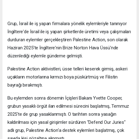
Grup, İsrail ile iş yapan firmalara yönelik eylemleriyle tanınıyor
İngiltere'de İsrail ile iş yapan şirketlerde üretimi veya çalışmaları
durduran eylemler gerçekleştiren Palestine Action, son olarak
Haziran 2025'te İngiltere'nin Brize Norton Hava Üssü'nde
düzenlediği eylemle gündeme gelmişti.
Palestine Action aktivistleri, üsse telleri keserek girmiş, askeri
uçakların motorlarına kırmızı boya püskürtmüş ve Filistin
bayrağı bırakmıştı.
Bu eylemden sonra dönemin İçişleri Bakanı Yvette Cooper,
grubun yasaklı örgüt ilan edilmesi sürecini başlatmış, Temmuz
2025'te de grup yasaklanmıştı. O tarihten sonra yasağın
kaldırılması için yasal girişimler sürdüren "Defend Our Juries"
adlı grup, Palestine Action'a destek eylemleri başlatmış, çok
sayıda kişi gözaltına alınmıştı.