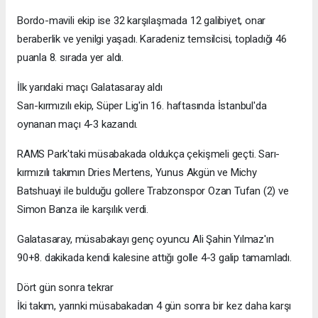
Bordo-mavili ekip ise 32 karşılaşmada 12 galibiyet, onar
beraberlik ve yenilgi yaşadı. Karadeniz temsilcisi, topladığı 46
puanla 8. sırada yer aldı.
İlk yarıdaki maçı Galatasaray aldı
Sarı-kırmızılı ekip, Süper Lig'in 16. haftasında İstanbul'da
oynanan maçı 4-3 kazandı.
RAMS Park'taki müsabakada oldukça çekişmeli geçti. Sarı-
kırmızılı takımın Dries Mertens, Yunus Akgün ve Michy
Batshuayi ile bulduğu gollere Trabzonspor Ozan Tufan (2) ve
Simon Banza ile karşılık verdi.
Galatasaray, müsabakayı genç oyuncu Ali Şahin Yılmaz'ın
90+8. dakikada kendi kalesine attığı golle 4-3 galip tamamladı.
Dört gün sonra tekrar
İki takım, yarınki müsabakadan 4 gün sonra bir kez daha karşı