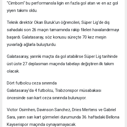
"Cimbom" bu performansla ligin en fazla gol atan ve en az gol
yiyen takımı oldu.
Teknik direktör Okan Buruk'un öğrencileri, Süper Lig'de dış
sahadaki son 26 maçın tamamında rakip fileleri havalandırmayı
başardı. Galatasaray, söz konusu süreçte 70 kez meşin
yuvarlağı ağlarla buluşturdu.
Galatasaray, yarınki maçta da gol atabilirse Süper Lig tarihinde
üst üste 27 deplasman maçında tabelayı değiştiren ilk takım
olacak.
Dört futbolcu ceza sınırında
Galatasaray'da 4 futbolcu, Trabzonspor müsabakası
öncesinde sarı kart ceza sınırında bulunuyor.
Victor Osimhen, Davinson Sanchez, Dries Mertens ve Gabriel
Sara, yarın sarı kart görmeleri durumunda 36. haftadaki Bellona
Kayserispor maçında oynayamayacak.