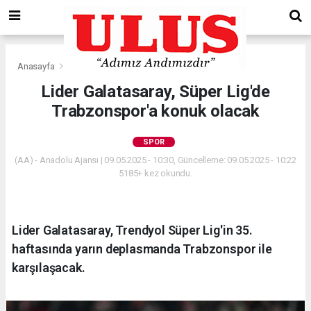
Anasayfa
Spor
Lider Galatasaray, Süper Lig'de
Trabzonspor'a konuk olacak
SPOR
(AA) - Anadolu Ajansı | 09.05.2025 - 10:30, Güncelleme: 09.05.2025 - 10:22
5185+ kez okundu.
Lider Galatasaray, Trendyol Süper Lig'in 35.
haftasında yarın deplasmanda Trabzonspor ile
karşılaşacak.