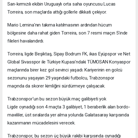
Sarı-kırmızılı ekibin Uruguaylı orta saha oyuncusu Lucas
Torreira, son maçlarda attığı gollerle dikkati çekiyor.
Mario Lemina'nın takıma katılmasının ardından hücum
bölgesine daha rahat giden Torreira, son 7 resmi maçın 5'inde
fileleri havalandırdı.
Torreira, ligde Beşiktaş, Sipay Bodrum FK, ikas Eyüpspor ve Net
Global Sivasspor ile Türkiye Kupası'ndaki TÜMOSAN Konyaspor
maçlarında birer kez gol sevinci yaşadı. Kariyerinin en golcü
sezonunu yaşayan 29 yaşındaki futbolcu, Trabzonspor
maçında da skorer kimliğini sürdürmeye çalışacak.
Trabzonspor'un bu sezon büyük maç galibiyeti yok
Ligde oynadığı son 4 maçta 3 galibiyet, 1 beraberlik alan bordo-
mavililer, üst sıralarda yer alma yolunda Galatasaray karşısında
kazanmanın mücadelesini verecek.
Trabzonspor, bu sezon üç büyük rakibi karşısında oynadığı