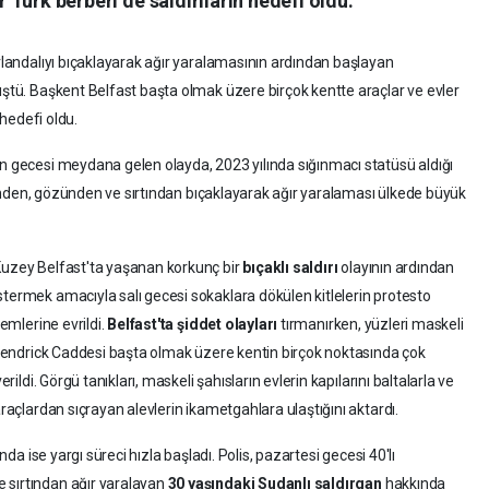
ir Türk berberi de saldırıların hedefi oldu.
İrlandalıyı bıçaklayarak ağır yaralamasının ardından başlayan
üştü. Başkent Belfast başta olmak üzere birçok kentte araçlar ve evler
 hedefi oldu.
an gecesi meydana gelen olayda, 2023 yılında sığınmacı statüsü aldığı
yüzünden, gözünden ve sırtından bıçaklayarak ağır yaralaması ülkede büyük
 Kuzey Belfast'ta yaşanan korkunç bir
bıçaklı saldırı
olayının ardından
stermek amacıyla salı gecesi sokaklara dökülen kitlelerin protesto
lemlerine evrildi.
Belfast'ta şiddet olayları
tırmanırken, yüzleri maskeli
. Lendrick Caddesi başta olmak üzere kentin birçok noktasında çok
erildi. Görgü tanıkları, maskeli şahısların evlerin kapılarını baltalarla ve
araçlardan sıçrayan alevlerin ikametgahlara ulaştığını aktardı.
da ise yargı süreci hızla başladı. Polis, pazartesi gecesi 40'lı
 sırtından ağır yaralayan
30 yaşındaki Sudanlı saldırgan
hakkında