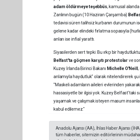
adam öldürmeye teşebbüs
, kamusal alanda 
Zanlının bugün (10 Haziran Çarşamba)
Belfa
tedavisi süren talihsiz kurbanın durumunun ise 
gelene kadar elindeki fırlatma sopasıyla (hurl
anları ise infial yarattı.
Siyasilerden sert tepki: Bu ırkçı bir haydutluktu
Belfast'ta göçmen karşıtı protestolar
ve son
Kuzey İrlanda Birinci Bakanı
Michelle O'Neill
,
anlamıyla haydutluk" olarak nitelendirerek şu i
"Maskeli adamların aileleri evlerinden yakarak
hassasiyetle bir ilgisi yok. Kuzey Belfast'tak
yaşamak ve çalışmak isteyen masum insanları h
kabul edilemez."
Anadolu Ajansı (AA), İhlas Haber Ajansı (İHA
tüm haberler, sitemizin editörlerinin müdaha