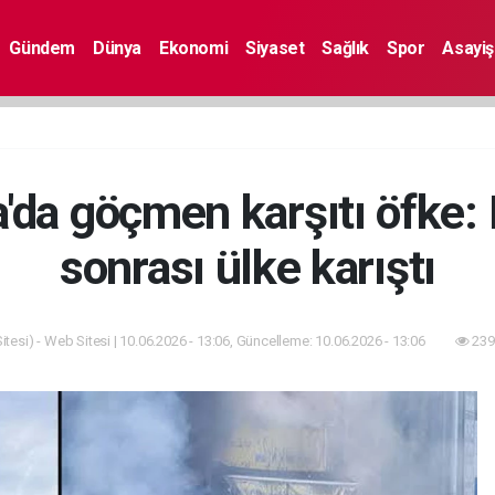
Gündem
Dünya
Ekonomi
Siyaset
Sağlık
Spor
Asayiş
'da göçmen karşıtı öfke: B
sonrası ülke karıştı
tesi) - Web Sitesi | 10.06.2026 - 13:06, Güncelleme: 10.06.2026 - 13:06
239