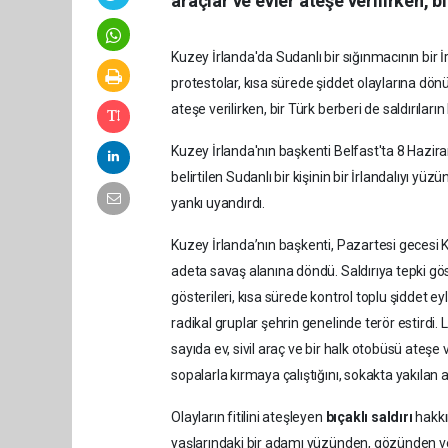
araçlar ve evler ateşe verilirken, b
Kuzey İrlanda'da Sudanlı bir sığınmacının bir 
protestolar, kısa sürede şiddet olaylarına dön
ateşe verilirken, bir Türk berberi de saldırıların
Kuzey İrlanda'nın başkenti Belfast'ta 8 Hazir
belirtilen Sudanlı bir kişinin bir İrlandalıyı 
yankı uyandırdı.
Kuzey İrlanda’nın başkenti, Pazartesi gecesi
adeta savaş alanına döndü. Saldırıya tepki gö
gösterileri, kısa sürede kontrol toplu şiddet ey
radikal gruplar şehrin genelinde terör estirdi
sayıda ev, sivil araç ve bir halk otobüsü ateşe v
sopalarla kırmaya çalıştığını, sokakta yakılan 
Olayların fitilini ateşleyen
bıçaklı saldırı
hakkın
yaşlarındaki bir adamı yüzünden, gözünden ve