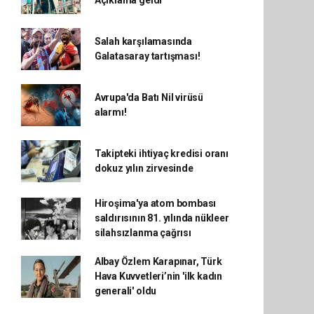
Açıklama geldi
Salah karşılamasında
Galatasaray tartışması!
Avrupa'da Batı Nil virüsü
alarmı!
Takipteki ihtiyaç kredisi oranı
dokuz yılın zirvesinde
Hiroşima'ya atom bombası
saldırısının 81. yılında nükleer
silahsızlanma çağrısı
Albay Özlem Karapınar, Türk
Hava Kuvvetleri’nin 'ilk kadın
generali' oldu