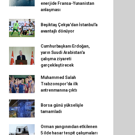
enerjide Fransa-Yunanistan
anlaşması
Beşiktaş Çekya'dan İstanbul'a
avantajlı dönüyor
Cumhurbaşkanı Erdoğan,
yarın Suudi Arabistan'a
çalışma ziyareti
gerçekleştirecek
Muhammed Salah
Trabzonspor'da ilk
antrenmanına çıktı
Borsa günü yükselişle
tamamladı
Orman yangınından etkilenen
5 ilde hasar tespit çalışmaları