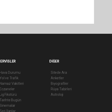
ERVİSLER
DİĞER
Hava Durumu
Sitede Ara
Yol ve Trafik
Anketler
Namaz Vakitleri
Biyografiler
Eczaneler
Rüya Tabirleri
Lig Fikstürü
Astroloji
Tarihte Bugün
Sinemalar
Seri İlanlar