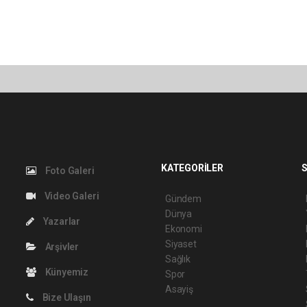
KATEGORİLER
S
Foto Galeri
Video Galeri
Gündem
Dünya
Yazarlar
Ekonomi
Siyaset
Arşivler
Sağlık
Künyemiz
Spor
Asayiş
Bize Ulaşın