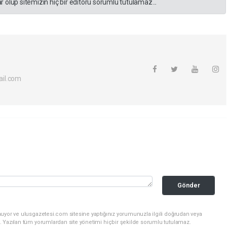
 olup sitemizin hiç bir editörü sorumlu tutulamaz...
il.com
Gönder
nuyor ve ulusgazetesi.com sitesine yaptığınız yorumunuzla ilgili doğrudan veya
. Yazılan tüm yorumlardan site yönetimi hiçbir şekilde sorumlu tutulamaz.