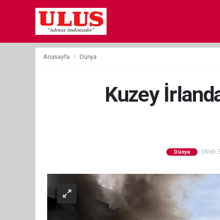
Anasayfa
Dünya
Kuzey İrlanda
(Web Si
Dünya