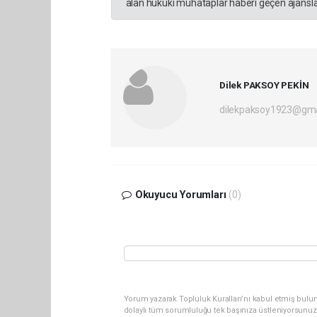
alan hukuki muhataplar haberi geçen ajanslar
Dilek PAKSOY PEKİN
dilekpaksoy1923@gma
Okuyucu Yorumları
(0)
Yorum yazarak Topluluk Kuralları’nı kabul etmiş bulu
dolaylı tüm sorumluluğu tek başınıza üstleniyorsunuz