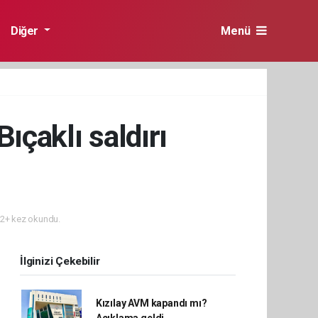
Diğer
Menü
ıçaklı saldırı
2+ kez okundu.
İlginizi Çekebilir
Kızılay AVM kapandı mı?