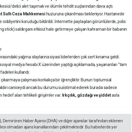
kesici/delici alet taşımak ve ölümle tehdit suçlarından dava açtı.
st Sulh Ceza Mahkemesi
huzuruna çıkarılması bekleniyor. Hastanede
ciddiyetini koruduğu bildirildi. İnternette paylaşılan görüntülerde, polis
ing stick) saldırganı etkisiz hale getirmeye çalışan kahraman bir babanın
r
rasındaki yağma olaylarına siyasi liderlerden çok sert kınama geldi.
 sosyal medya hesabı X üzerinden yaptığı açıklamada, yaşananları "tam
fadeleri kullandı:
 çıkarmaya çalışması korkakça bir iğrençliktir. Bunun toplumsal
i saldırı caniceydi ancak bu durumu suiistimal ederek burada sadece
edef alan tehlikeli girişimler var.
Irkçılık, gözdağı ve şiddet
asla
), Demirören Haber Ajansı (DHA) ve diğer ajanslar tarafından eklenen
lesi olmadan ajans kanallarından çekilmektedir. Bu haberlerde yer