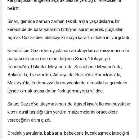
karşılaştıkları engelleri aşarak Gazze'ye doğru ilerlediklerini
belirtti.
Sinan, gemide zaman zaman teknik arıza yaşadıklarını, bir
keresinde de bataryalarının bittiğine işaret ederek, güçlükleri
aşarak Gazze'deki ablukayı kırmaya kararlı olduklarını vurguladı.
Kendisi için Gazze'ye uygulanan ablukayı kırma misyonunun bir
parçası olmanın önemine değinen Sinan, "Dolayısıyla
İstanbul'da, Üsküdar Meydanı'nda, Saraçhane Meydanı'nda,
Ankara'da, Trabzon'da, Antalya'da, Bursa'da, Barcelona'da,
Malezya'da, Endonezya'da meydanlarda olmakla bu gemilerin
içinde olmak arasında bir fark görmüyorum." dedi.
Sinan, Gazze'ye ulaşması halinde kişisel kıyafetlerinin büyük bir
kısmı dahil taşıdığı tüm yardım malzemelerini oradakilere
vereceğinin altını çizdi.
Oradaki yavrularla, babalarla, bebeklerle kucaklaşmak istediğini