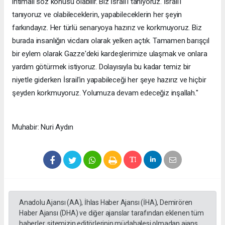
ihtimali söz konusu olabilir. Biz İsrail'i tanıyoruz. İsrail'i
tanıyoruz ve olabileceklerin, yapabileceklerin her şeyin
farkındayız. Her türlü senaryoya hazırız ve korkmuyoruz. Biz
burada insanlığın vicdanı olarak yelken açtık. Tamamen barışçıl
bir eylem olarak Gazze'deki kardeşlerimize ulaşmak ve onlara
yardım götürmek istiyoruz. Dolayısıyla bu kadar temiz bir
niyetle giderken İsrail'in yapabileceği her şeye hazırız ve hiçbir
şeyden korkmuyoruz. Yolumuza devam edeceğiz inşallah."
Muhabir: Nuri Aydın
Anadolu Ajansı (AA), İhlas Haber Ajansı (İHA), Demirören
Haber Ajansı (DHA) ve diğer ajanslar tarafından eklenen tüm
haberler, sitemizin editörlerinin müdahalesi olmadan ajans