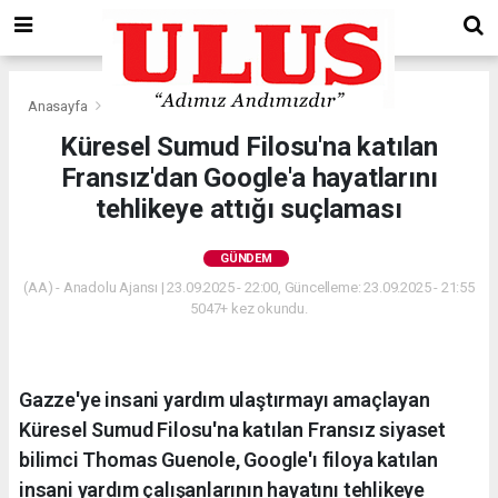
Anasayfa
Gündem
Küresel Sumud Filosu'na katılan
Fransız'dan Google'a hayatlarını
tehlikeye attığı suçlaması
GÜNDEM
(AA) - Anadolu Ajansı | 23.09.2025 - 22:00, Güncelleme: 23.09.2025 - 21:55
5047+ kez okundu.
Gazze'ye insani yardım ulaştırmayı amaçlayan
Küresel Sumud Filosu'na katılan Fransız siyaset
bilimci Thomas Guenole, Google'ı filoya katılan
insani yardım çalışanlarının hayatını tehlikeye