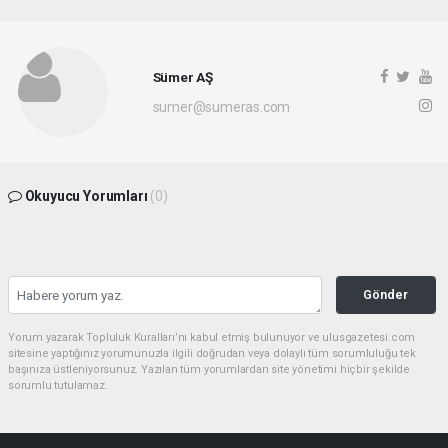
Sümer AŞ
sumer@sumeras.com
Okuyucu Yorumları
(0)
Gönder
Yorum yazarak Topluluk Kuralları’nı kabul etmiş bulunuyor ve ulusgazetesi.com
sitesine yaptığınız yorumunuzla ilgili doğrudan veya dolaylı tüm sorumluluğu tek
başınıza üstleniyorsunuz. Yazılan tüm yorumlardan site yönetimi hiçbir şekilde
sorumlu tutulamaz.