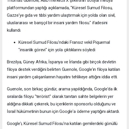
Thomas Guenole, ABD merkezli X şirketinin sosyal medya
platformundan yaptığı açıklamada, "Küresel Sumud Filosu,
Gazze'ye gıda ve tıbbi yardım ulaştırmak için yolda olan sivil,
uluslararası ve barışçıl bir insani yardım filosu." ifadesini
kullandı.
Küresel Sumud Filosu'ndaki Fransız vekil Piquemal
"insanlık görevi" için yola çıktıklarını söyledi
Brezilya, Güney Afrika, İspanya ve İrlanda gibi birçok devletin
filoya destek verdiğini belirten Guenole, Google'ın filoya katılan
insani yardım çalışanlarının hayatını tehlikeye attığını iddia etti.
Guenole, son birkaç gündür, arama yapıldığında, Google'da ilk
sıralarda filoyu "terörist" olarak tanıtan sahte belgelerin yer
aldığına dikkati çekerek, bu içeriklerin sponsorlu olduğunu ve
İsrail hükümetinin bunun için Google'a ödeme yaptığını aktardı.
Google'ı, Küresel Sumud Filosu'na katılan gemilerdeki gönüllü