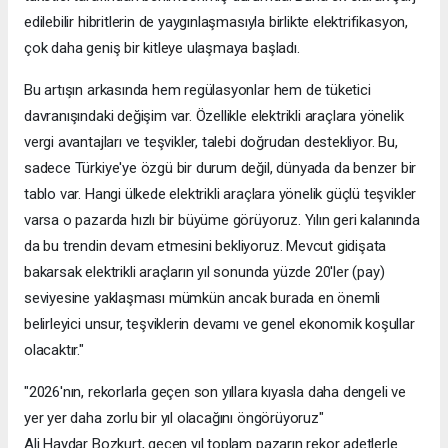
edilebilir hibritlerin de yaygınlaşmasıyla birlikte elektrifikasyon,
çok daha geniş bir kitleye ulaşmaya başladı.
Bu artışın arkasında hem regülasyonlar hem de tüketici
davranışındaki değişim var. Özellikle elektrikli araçlara yönelik
vergi avantajları ve teşvikler, talebi doğrudan destekliyor. Bu,
sadece Türkiye'ye özgü bir durum değil, dünyada da benzer bir
tablo var. Hangi ülkede elektrikli araçlara yönelik güçlü teşvikler
varsa o pazarda hızlı bir büyüme görüyoruz. Yılın geri kalanında
da bu trendin devam etmesini bekliyoruz. Mevcut gidişata
bakarsak elektrikli araçların yıl sonunda yüzde 20'ler (pay)
seviyesine yaklaşması mümkün ancak burada en önemli
belirleyici unsur, teşviklerin devamı ve genel ekonomik koşullar
olacaktır."
"2026'nın, rekorlarla geçen son yıllara kıyasla daha dengeli ve
yer yer daha zorlu bir yıl olacağını öngörüyoruz"
Ali Haydar Bozkurt, geçen yıl toplam pazarın rekor adetlerle