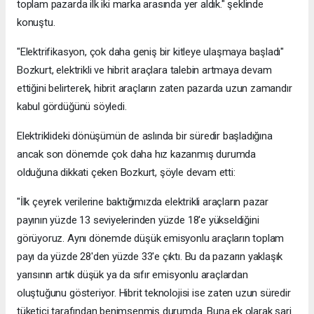
toplam pazarda ilk iki marka arasında yer aldık." şeklinde
konuştu.
"Elektrifikasyon, çok daha geniş bir kitleye ulaşmaya başladı"
Bozkurt, elektrikli ve hibrit araçlara talebin artmaya devam
ettiğini belirterek, hibrit araçların zaten pazarda uzun zamandır
kabul gördüğünü söyledi.
Elektriklideki dönüşümün de aslında bir süredir başladığına
ancak son dönemde çok daha hız kazanmış durumda
olduğuna dikkati çeken Bozkurt, şöyle devam etti:
"İlk çeyrek verilerine baktığımızda elektrikli araçların pazar
payının yüzde 13 seviyelerinden yüzde 18'e yükseldiğini
görüyoruz. Aynı dönemde düşük emisyonlu araçların toplam
payı da yüzde 28'den yüzde 33'e çıktı. Bu da pazarın yaklaşık
yarısının artık düşük ya da sıfır emisyonlu araçlardan
oluştuğunu gösteriyor. Hibrit teknolojisi ise zaten uzun süredir
tüketici tarafından benimsenmiş durumda. Buna ek olarak şarj