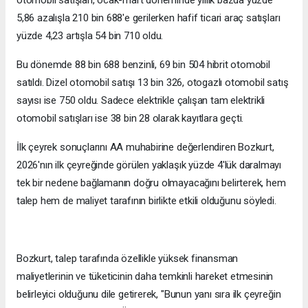
otomobil satışları, ocak-mart döneminde yıllık bazda yüzde
5,86 azalışla 210 bin 688'e gerilerken hafif ticari araç satışları
yüzde 4,23 artışla 54 bin 710 oldu.
Bu dönemde 88 bin 688 benzinli, 69 bin 504 hibrit otomobil
satıldı. Dizel otomobil satışı 13 bin 326, otogazlı otomobil satış
sayısı ise 750 oldu. Sadece elektrikle çalışan tam elektrikli
otomobil satışları ise 38 bin 28 olarak kayıtlara geçti.
İlk çeyrek sonuçlarını AA muhabirine değerlendiren Bozkurt,
2026'nın ilk çeyreğinde görülen yaklaşık yüzde 4'lük daralmayı
tek bir nedene bağlamanın doğru olmayacağını belirterek, hem
talep hem de maliyet tarafının birlikte etkili olduğunu söyledi.
Bozkurt, talep tarafında özellikle yüksek finansman
maliyetlerinin ve tüketicinin daha temkinli hareket etmesinin
belirleyici olduğunu dile getirerek, "Bunun yanı sıra ilk çeyreğin