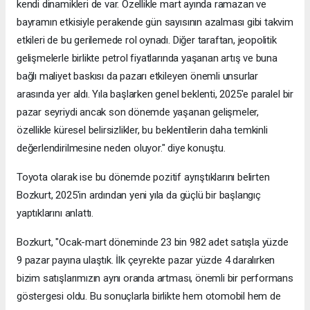
kendi dinamikleri de var. Özellikle mart ayında ramazan ve
bayramın etkisiyle perakende gün sayısının azalması gibi takvim
etkileri de bu gerilemede rol oynadı. Diğer taraftan, jeopolitik
gelişmelerle birlikte petrol fiyatlarında yaşanan artış ve buna
bağlı maliyet baskısı da pazarı etkileyen önemli unsurlar
arasında yer aldı. Yıla başlarken genel beklenti, 2025'e paralel bir
pazar seyriydi ancak son dönemde yaşanan gelişmeler,
özellikle küresel belirsizlikler, bu beklentilerin daha temkinli
değerlendirilmesine neden oluyor." diye konuştu.
Toyota olarak ise bu dönemde pozitif ayrıştıklarını belirten
Bozkurt, 2025'in ardından yeni yıla da güçlü bir başlangıç
yaptıklarını anlattı.
Bozkurt, "Ocak-mart döneminde 23 bin 982 adet satışla yüzde
9 pazar payına ulaştık. İlk çeyrekte pazar yüzde 4 daralırken
bizim satışlarımızın aynı oranda artması, önemli bir performans
göstergesi oldu. Bu sonuçlarla birlikte hem otomobil hem de