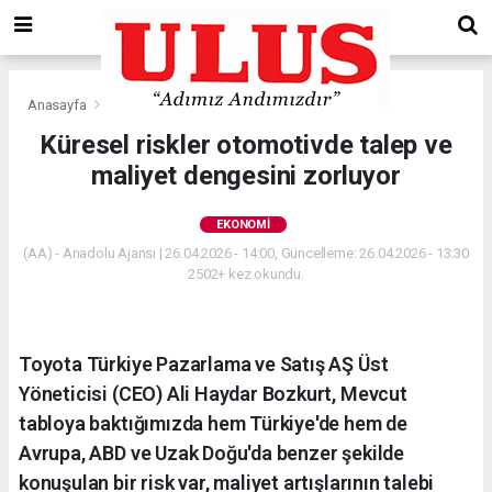
Anasayfa
Ekonomi
Küresel riskler otomotivde talep ve
maliyet dengesini zorluyor
EKONOMI
(AA) - Anadolu Ajansı | 26.04.2026 - 14:00, Güncelleme: 26.04.2026 - 13:30
2502+ kez okundu.
Toyota Türkiye Pazarlama ve Satış AŞ Üst
Yöneticisi (CEO) Ali Haydar Bozkurt, Mevcut
tabloya baktığımızda hem Türkiye'de hem de
Avrupa, ABD ve Uzak Doğu'da benzer şekilde
konuşulan bir risk var, maliyet artışlarının talebi