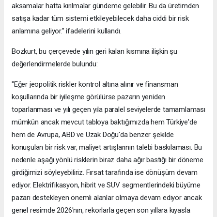
aksamalar hatta kırılmalar gündeme gelebilir. Bu da üretimden
satışa kadar tüm sistemi etkileyebilecek daha ciddi bir risk
anlamına geliyor." ifadelerini kullandı.
Bozkurt, bu çerçevede yılın geri kalan kısmına ilişkin şu
değerlendirmelerde bulundu:
"Eğer jeopolitik riskler kontrol altına alınır ve finansman
koşullarında bir iyileşme görülürse pazarın yeniden
toparlanması ve yılı geçen yıla paralel seviyelerde tamamlaması
mümkün ancak mevcut tabloya baktığımızda hem Türkiye'de
hem de Avrupa, ABD ve Uzak Doğu'da benzer şekilde
konuşulan bir risk var, maliyet artışlarının talebi baskılaması. Bu
nedenle aşağı yönlü risklerin biraz daha ağır bastığı bir döneme
girdiğimizi söyleyebiliriz. Fırsat tarafında ise dönüşüm devam
ediyor. Elektrifikasyon, hibrit ve SUV segmentlerindeki büyüme
pazarı destekleyen önemli alanlar olmaya devam ediyor ancak
genel resimde 2026'nın, rekorlarla geçen son yıllara kıyasla