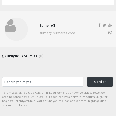
Sümer AŞ
sumer@sumeras.com
Okuyucu Yorumları
(0)
Gönder
Yorum yazarak Topluluk Kuralları’nı kabul etmiş bulunuyor ve ulusgazetesi.com
sitesine yaptığınız yorumunuzla ilgili doğrudan veya dolaylı tüm sorumluluğu tek
başınıza üstleniyorsunuz. Yazılan tüm yorumlardan site yönetimi hiçbir şekilde
sorumlu tutulamaz.