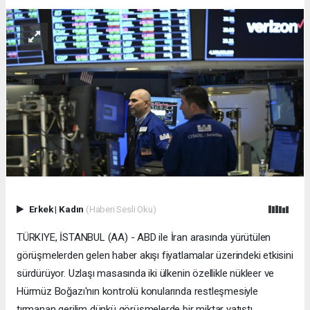
Erkek
|
Kadın
(Haberi Sesli Oku)
TÜRKIYE, İSTANBUL (AA) - ABD ile İran arasında yürütülen
görüşmelerden gelen haber akışı fiyatlamalar üzerindeki etkisini
sürdürüyor. Uzlaşı masasında iki ülkenin özellikle nükleer ve
Hürmüz Boğazı'nın kontrolü konularında restleşmesiyle
tırmanan gerilim dünkü görüşmelerde bir miktar yatıştı.