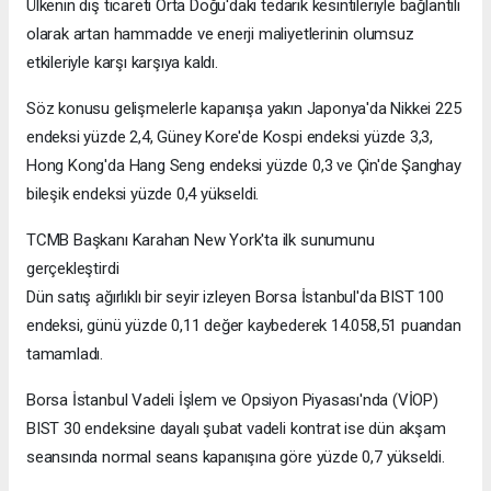
Ülkenin dış ticareti Orta Doğu'daki tedarik kesintileriyle bağlantılı
olarak artan hammadde ve enerji maliyetlerinin olumsuz
etkileriyle karşı karşıya kaldı.
Söz konusu gelişmelerle kapanışa yakın Japonya'da Nikkei 225
endeksi yüzde 2,4, Güney Kore'de Kospi endeksi yüzde 3,3,
Hong Kong'da Hang Seng endeksi yüzde 0,3 ve Çin'de Şanghay
bileşik endeksi yüzde 0,4 yükseldi.
TCMB Başkanı Karahan New York'ta ilk sunumunu
gerçekleştirdi
Dün satış ağırlıklı bir seyir izleyen Borsa İstanbul'da BIST 100
endeksi, günü yüzde 0,11 değer kaybederek 14.058,51 puandan
tamamladı.
Borsa İstanbul Vadeli İşlem ve Opsiyon Piyasası'nda (VİOP)
BIST 30 endeksine dayalı şubat vadeli kontrat ise dün akşam
seansında normal seans kapanışına göre yüzde 0,7 yükseldi.