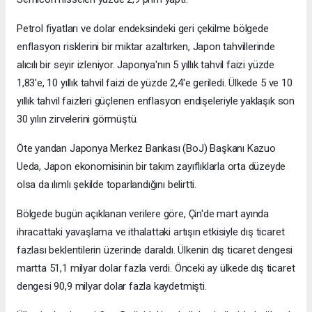
Petrol fiyatları ve dolar endeksindeki geri çekilme bölgede
enflasyon risklerini bir miktar azaltırken, Japon tahvillerinde
alıcılı bir seyir izleniyor. Japonya'nın 5 yıllık tahvil faizi yüzde
1,83'e, 10 yıllık tahvil faizi de yüzde 2,4'e geriledi. Ülkede 5 ve 10
yıllık tahvil faizleri güçlenen enflasyon endişeleriyle yaklaşık son
30 yılın zirvelerini görmüştü.
Öte yandan Japonya Merkez Bankası (BoJ) Başkanı Kazuo
Ueda, Japon ekonomisinin bir takım zayıflıklarla orta düzeyde
olsa da ılımlı şekilde toparlandığını belirtti.
Bölgede bugün açıklanan verilere göre, Çin'de mart ayında
ihracattaki yavaşlama ve ithalattaki artışın etkisiyle dış ticaret
fazlası beklentilerin üzerinde daraldı. Ülkenin dış ticaret dengesi
martta 51,1 milyar dolar fazla verdi. Önceki ay ülkede dış ticaret
dengesi 90,9 milyar dolar fazla kaydetmişti.