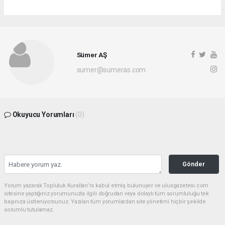
Sümer AŞ
sumer@sumeras.com
Okuyucu Yorumları
(0)
Gönder
Yorum yazarak Topluluk Kuralları’nı kabul etmiş bulunuyor ve ulusgazetesi.com
sitesine yaptığınız yorumunuzla ilgili doğrudan veya dolaylı tüm sorumluluğu tek
başınıza üstleniyorsunuz. Yazılan tüm yorumlardan site yönetimi hiçbir şekilde
sorumlu tutulamaz.