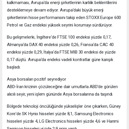
kalkmaması, Avrupa'da enerji şirketlerinin karlılık beklentilerini
desteklemeye devam ediyor. Avrupa’daki büyük enerji
şirketlerinin hisse performansını takip eden STOXX Europe 600
Petrol ve Gaz endeksi yüksek seyrini korumayı sürdürüyor.
Bu gelişmelerle, İngiltere'de FTSE 100 endeksi yüzde 0,17,
Almanya'da DAX 40 endeksi yüzde 0,26, Fransa'da CAC 40
endeksi yüzde 0,29, İtalya'da FTSE MIB 30 endeksi de yüzde
0,17 düştü. Avrupa'da endeks vadeli kontratlar güne karışık
başladı.
Asya borsaları pozitif seyrediyor
ABD-İran krizinin çözüleceğine dair umutlarla ABD'de görülen
alıcılı seyir, yeni işlem gününde Asya borsalarına da taşındı.
Bölgede teknoloji öncülüğünde yükselişler öne çıkarken, Güney
Kore'de SK Hynix hisseleri yüzde 8,1, Samsung Electronics
hisseleri yüzde 4, LG Electronics hisseleri yüzde 4,6 ve Hanmi
Semicon hisseleri yüzde 2,9 prim yaptı.