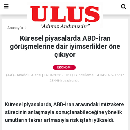
Anasayfa
Ekonomi
Küresel piyasalarda ABD-İran
görüşmelerine dair iyimserlikler öne
çıkıyor
EKONOMI
(AA) - Anadolu Ajansı | 14.04.2026 - 10:00, Güncelleme: 14.04.2026 - 09:37
2344+ kez okundu.
Küresel piyasalarda, ABD-İran arasındaki müzakere
sürecinin anlaşmayla sonuçlanabileceğine yönelik
umutların tekrar artmasıyla risk iştahı yükseldi.