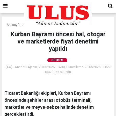
Anasayfa
Gündem
Kurban Bayramı öncesi hal, otogar
ve marketlerde fiyat denetimi
yapıldı
GÜNDEM
(AA) - Anadolu Ajansı | 20.05.2026 - 14:30, Güncelleme: 20.05.2026 - 14:27
1547+ kez okundu.
Ticaret Bakanlığı ekipleri, Kurban Bayramı
öncesinde şehirler arası otobüs terminali,
marketler ve meyve-sebze halinde denetim
gerçekleştirdi.