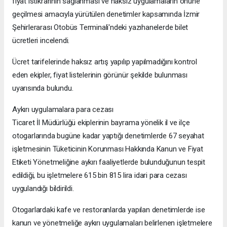
fiyat istikrarının sağlanması ve haksız uygulamaların önüne
geçilmesi amacıyla yürütülen denetimler kapsamında İzmir
Şehirlerarası Otobüs Terminali'ndeki yazıhanelerde bilet
ücretleri incelendi.
Ücret tarifelerinde haksız artış yapılıp yapılmadığını kontrol
eden ekipler, fiyat listelerinin görünür şekilde bulunması
uyarısında bulundu.
Aykırı uygulamalara para cezası
Ticaret İl Müdürlüğü ekiplerinin bayrama yönelik il ve ilçe
otogarlarında bugüne kadar yaptığı denetimlerde 67 seyahat
işletmesinin Tüketicinin Korunması Hakkında Kanun ve Fiyat
Etiketi Yönetmeliğine aykırı faaliyetlerde bulunduğunun tespit
edildiği, bu işletmelere 615 bin 815 lira idari para cezası
uygulandığı bildirildi.
Otogarlardaki kafe ve restoranlarda yapılan denetimlerde ise
kanun ve yönetmeliğe aykırı uygulamaları belirlenen işletmelere