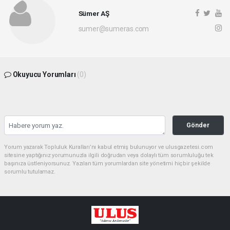
Sümer AŞ
sumer@sumeras.com
Okuyucu Yorumları
(0)
Gönder
Yorum yazarak Topluluk Kuralları’nı kabul etmiş bulunuyor ve ulusgazetesi.com
sitesine yaptığınız yorumunuzla ilgili doğrudan veya dolaylı tüm sorumluluğu tek
başınıza üstleniyorsunuz. Yazılan tüm yorumlardan site yönetimi hiçbir şekilde
sorumlu tutulamaz.