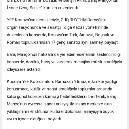
Manço'nun anısına "Dostluk ve Barışın Ritmi: Barış Manço'nun
İzinde Genç Sesler" konseri düzenlendi.
YEE Kosova'nın destekleriyle, OJQ RHYTHM Derneğinin
organizasyonunda ve sanatçı Tolga Kazaz yönetiminde
düzenlenen konserde, Kosova'nın Türk, Arnavut, Boşnak ve
Roman topluluklarından 17 genç sanatçı aynı sahneyi paylaştı.
Barış Manço'nun hafızalarda yer eden eserlerinin seslendirildiği
konserde, dostluk, barış ve kardeşlik mesajları müzik aracılığıyla
izleyicilere aktarıldı.
Kosova YEE Koordinatörü Ramazan Yılmaz, etkinlikte yaptığı
konuşmada, kültür ve sanat aracılığıyla toplumlar arasında
kalıcı gönül köprüleri kurmayı hedeflediklerini belirterek, Barış
Manço'nun evrensel sanat anlayışı ile insanı merkeze alan
yaklaşımının enstitünün kültürel diplomasi anlayışıyla büyük
uyum içinde olduğunu söyledi.