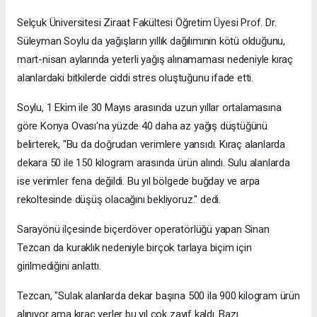
Selçuk Üniversitesi Ziraat Fakültesi Öğretim Üyesi Prof. Dr.
Süleyman Soylu da yağışların yıllık dağılımının kötü olduğunu,
mart-nisan aylarında yeterli yağış alınamaması nedeniyle kıraç
alanlardaki bitkilerde ciddi stres oluştuğunu ifade etti.
Soylu, 1 Ekim ile 30 Mayıs arasında uzun yıllar ortalamasına
göre Konya Ovası'na yüzde 40 daha az yağış düştüğünü
belirterek, "Bu da doğrudan verimlere yansıdı. Kıraç alanlarda
dekara 50 ile 150 kilogram arasında ürün alındı. Sulu alanlarda
ise verimler fena değildi. Bu yıl bölgede buğday ve arpa
rekoltesinde düşüş olacağını bekliyoruz." dedi.
Sarayönü ilçesinde biçerdöver operatörlüğü yapan Sinan
Tezcan da kuraklık nedeniyle birçok tarlaya biçim için
girilmediğini anlattı.
Tezcan, "Sulak alanlarda dekar başına 500 ila 900 kilogram ürün
alınıyor ama kıraç yerler bu yıl çok zayıf kaldı. Bazı