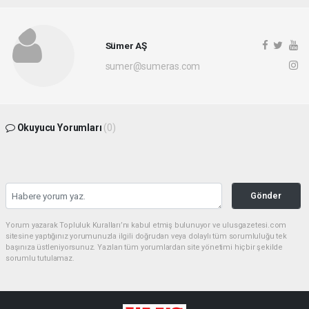
Sümer AŞ
sumer@sumeras.com
Okuyucu Yorumları
(0)
Gönder
Yorum yazarak Topluluk Kuralları’nı kabul etmiş bulunuyor ve ulusgazetesi.com
sitesine yaptığınız yorumunuzla ilgili doğrudan veya dolaylı tüm sorumluluğu tek
başınıza üstleniyorsunuz. Yazılan tüm yorumlardan site yönetimi hiçbir şekilde
sorumlu tutulamaz.