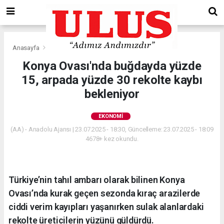
Anasayfa
Ekonomi
Konya Ovası'nda buğdayda yüzde
15, arpada yüzde 30 rekolte kaybı
bekleniyor
EKONOMI
(AA) - Anadolu Ajansı | 23.07.2025 - 18:30, Güncelleme: 23.07.2025 - 18:09
4678+ kez okundu.
Türkiye’nin tahıl ambarı olarak bilinen Konya
Ovası’nda kurak geçen sezonda kıraç arazilerde
ciddi verim kayıpları yaşanırken sulak alanlardaki
rekolte üreticilerin yüzünü güldürdü.