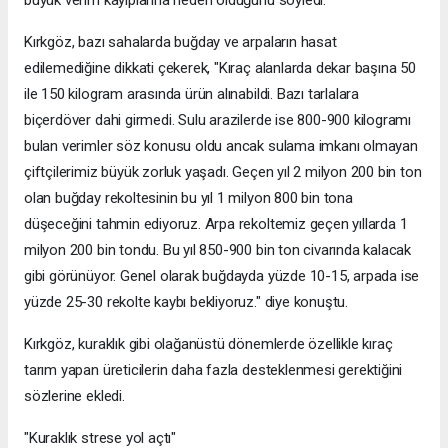
büyük verim kayıplarına neden olduğunu söyledi.
Kırkgöz, bazı sahalarda buğday ve arpaların hasat
edilemediğine dikkati çekerek, "Kıraç alanlarda dekar başına 50
ile 150 kilogram arasında ürün alınabildi. Bazı tarlalara
biçerdöver dahi girmedi. Sulu arazilerde ise 800-900 kilogramı
bulan verimler söz konusu oldu ancak sulama imkanı olmayan
çiftçilerimiz büyük zorluk yaşadı. Geçen yıl 2 milyon 200 bin ton
olan buğday rekoltesinin bu yıl 1 milyon 800 bin tona
düşeceğini tahmin ediyoruz. Arpa rekoltemiz geçen yıllarda 1
milyon 200 bin tondu. Bu yıl 850-900 bin ton civarında kalacak
gibi görünüyor. Genel olarak buğdayda yüzde 10-15, arpada ise
yüzde 25-30 rekolte kaybı bekliyoruz." diye konuştu.
Kırkgöz, kuraklık gibi olağanüstü dönemlerde özellikle kıraç
tarım yapan üreticilerin daha fazla desteklenmesi gerektiğini
sözlerine ekledi.
"Kuraklık strese yol açtı"