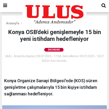
Anasayfa
Ekonomi
Konya OSB'deki genişlemeyle 15 bin
yeni istihdam hedefleniyor
EKONOMI
(AA) - Anadolu Ajansı | 09.07.2025 - 17:04, Güncelleme: 09.07.2025 - 16:37
5022+ kez okundu.
Konya Organize Sanayi Bölgesi'nde (KOS) süren
genişletme çalışmalarıyla 15 bin kişiye istihdam
sağlanması hedefleniyor.