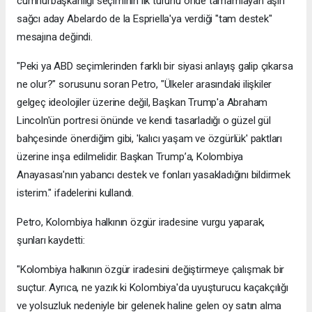
cumhurbaşkanlığı seçiminin ilk turunu önde tamamlayan aşırı
sağcı aday Abelardo de la Espriella'ya verdiği "tam destek"
mesajına değindi.
"Peki ya ABD seçimlerinden farklı bir siyasi anlayış galip çıkarsa
ne olur?" sorusunu soran Petro, "Ülkeler arasındaki ilişkiler
gelgeç ideolojiler üzerine değil, Başkan Trump'a Abraham
Lincoln'ün portresi önünde ve kendi tasarladığı o güzel gül
bahçesinde önerdiğim gibi, 'kalıcı yaşam ve özgürlük' paktları
üzerine inşa edilmelidir. Başkan Trump’a, Kolombiya
Anayasası'nın yabancı destek ve fonları yasakladığını bildirmek
isterim." ifadelerini kullandı.
Petro, Kolombiya halkının özgür iradesine vurgu yaparak,
şunları kaydetti:
"Kolombiya halkının özgür iradesini değiştirmeye çalışmak bir
suçtur. Ayrıca, ne yazık ki Kolombiya'da uyuşturucu kaçakçılığı
ve yolsuzluk nedeniyle bir gelenek haline gelen oy satın alma