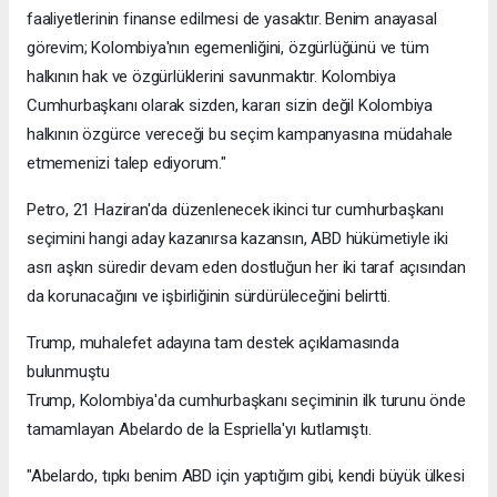
faaliyetlerinin finanse edilmesi de yasaktır. Benim anayasal
görevim; Kolombiya'nın egemenliğini, özgürlüğünü ve tüm
halkının hak ve özgürlüklerini savunmaktır. Kolombiya
Cumhurbaşkanı olarak sizden, kararı sizin değil Kolombiya
halkının özgürce vereceği bu seçim kampanyasına müdahale
etmemenizi talep ediyorum."
Petro, 21 Haziran'da düzenlenecek ikinci tur cumhurbaşkanı
seçimini hangi aday kazanırsa kazansın, ABD hükümetiyle iki
asrı aşkın süredir devam eden dostluğun her iki taraf açısından
da korunacağını ve işbirliğinin sürdürüleceğini belirtti.
Trump, muhalefet adayına tam destek açıklamasında
bulunmuştu
Trump, Kolombiya'da cumhurbaşkanı seçiminin ilk turunu önde
tamamlayan Abelardo de la Espriella'yı kutlamıştı.
"Abelardo, tıpkı benim ABD için yaptığım gibi, kendi büyük ülkesi