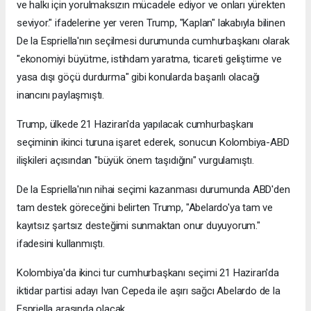
ve halkı için yorulmaksızın mücadele ediyor ve onları yürekten
seviyor." ifadelerine yer veren Trump, "Kaplan" lakabıyla bilinen
De la Espriella'nın seçilmesi durumunda cumhurbaşkanı olarak
"ekonomiyi büyütme, istihdam yaratma, ticareti geliştirme ve
yasa dışı göçü durdurma" gibi konularda başarılı olacağı
inancını paylaşmıştı.
Trump, ülkede 21 Haziran'da yapılacak cumhurbaşkanı
seçiminin ikinci turuna işaret ederek, sonucun Kolombiya-ABD
ilişkileri açısından "büyük önem taşıdığını" vurgulamıştı.
De la Espriella'nın nihai seçimi kazanması durumunda ABD'den
tam destek göreceğini belirten Trump, "Abelardo'ya tam ve
kayıtsız şartsız desteğimi sunmaktan onur duyuyorum."
ifadesini kullanmıştı.
Kolombiya'da ikinci tur cumhurbaşkanı seçimi 21 Haziran'da
iktidar partisi adayı Ivan Cepeda ile aşırı sağcı Abelardo de la
Espriella arasında olacak.