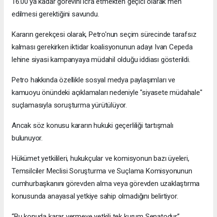
16.00'ya kadar görevini icra etmekten geçici olarak men
edilmesi gerektiğini savundu.
Kararın gerekçesi olarak, Petro'nun seçim sürecinde tarafsız
kalması gerekirken iktidar koalisyonunun adayı Ivan Cepeda
lehine siyasi kampanyaya müdahil olduğu iddiası gösterildi.
Petro hakkında özellikle sosyal medya paylaşımları ve
kamuoyu önündeki açıklamaları nedeniyle "siyasete müdahale"
suçlamasıyla soruşturma yürütülüyor.
Ancak söz konusu kararın hukuki geçerliliği tartışmalı
bulunuyor.
Hükümet yetkilileri, hukukçular ve komisyonun bazı üyeleri,
Temsilciler Meclisi Soruşturma ve Suçlama Komisyonunun
cumhurbaşkanını görevden alma veya görevden uzaklaştırma
konusunda anayasal yetkiye sahip olmadığını belirtiyor.
“Bu konuda karar vermeye yetkili tek kurum Senatodur”