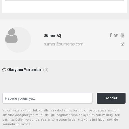
Sümer AŞ
sumer@sumeras.com
Okuyucu Yorumları
(0)
Gönder
Yorum yazarak Topluluk Kuralları’nı kabul etmiş bulunuyor ve ulusgazetesi.com
sitesine yaptığınız yorumunuzla ilgili doğrudan veya dolaylı tüm sorumluluğu tek
başınıza üstleniyorsunuz. Yazılan tüm yorumlardan site yönetimi hiçbir şekilde
sorumlu tutulamaz.