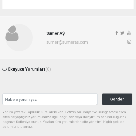
Sümer AŞ
sumer@sumeras.com
Okuyucu Yorumları
(0)
Gönder
Yorum yazarak Topluluk Kuralları’nı kabul etmiş bulunuyor ve ulusgazetesi.com
sitesine yaptığınız yorumunuzla ilgili doğrudan veya dolaylı tüm sorumluluğu tek
başınıza üstleniyorsunuz. Yazılan tüm yorumlardan site yönetimi hiçbir şekilde
sorumlu tutulamaz.