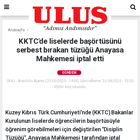
Anasayfa
Gündem
KKTC'de liselerde başörtüsünü
serbest bırakan tüzüğü Anayasa
Mahkemesi iptal etti
GÜNDEM
(AA) - Anadolu Ajansı | 25.09.2025 - 14:00, Güncelleme: 25.09.2025 - 13:35
4503+ kez okundu.
Kuzey Kıbrıs Türk Cumhuriyeti'nde (KKTC) Bakanlar
Kurulunun liselerde öğrencilerin başörtüsüyle
öğrenim görebilmeleri için değiştirilen "Disiplin
Tüzüğü", Anayasa Mahkemesi tarafından iptal