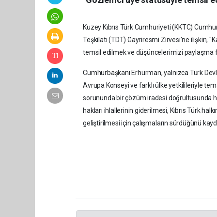
Kuzey Kıbrıs Türk Cumhuriyeti (KKTC) Cumhur
Teşkilatı (TDT) Gayriresmi Zirvesi’ne ilişkin,
temsil edilmek ve düşüncelerimizi paylaşma fı
Cumhurbaşkanı Erhürman, yalnızca Türk Devletler
Avrupa Konseyi ve farklı ülke yetkilileriyle te
sorununda bir çözüm iradesi doğrultusunda ha
hakları ihlallerinin giderilmesi, Kıbrıs Türk ha
geliştirilmesi için çalışmaların sürdüğünü kayd