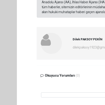
Anadolu Ajansı (AA), İhlas Haber Ajansı (İHA
tüm haberler, sitemizin editörlerinin müdaha
alan hukuki muhataplar haberi geçen ajanslar
Dilek PAKSOY PEKİN
dilekpaksoy1923@gma
Okuyucu Yorumları
(0)