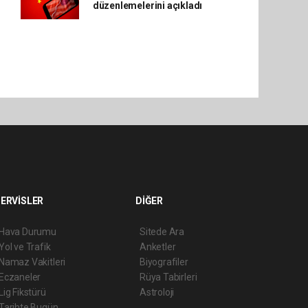
düzenlemelerini açıkladı
ERVİSLER
DİĞER
Hava Durumu
Sitede Ara
Yol ve Trafik
Anketler
Namaz Vakitleri
Biyografiler
Eczaneler
Rüya Tabirleri
Lig Fikstürü
Astroloji
Tarihte Bugün