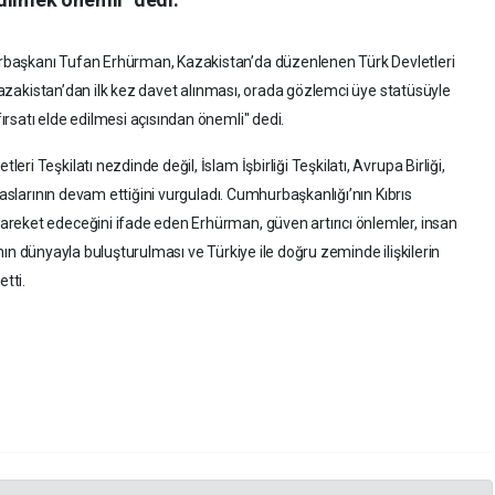
başkanı Tufan Erhürman, Kazakistan’da düzenlenen Türk Devletleri
 "Kazakistan’dan ilk kez davet alınması, orada gözlemci üye statüsüyle
rsatı elde edilmesi açısından önemli" dedi.
i Teşkilatı nezdinde değil, İslam İşbirliği Teşkilatı, Avrupa Birliği,
maslarının devam ettiğini vurguladı. Cumhurbaşkanlığı’nın Kıbrıs
reket edeceğini ifade eden Erhürman, güven artırıcı önlemler, insan
lkının dünyayla buluşturulması ve Türkiye ile doğru zeminde ilişkilerin
etti.