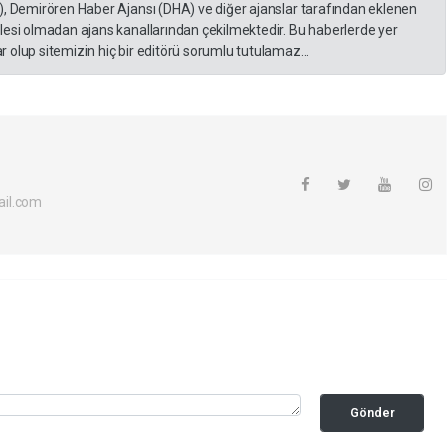
), Demirören Haber Ajansı (DHA) ve diğer ajanslar tarafından eklenen
lesi olmadan ajans kanallarından çekilmektedir. Bu haberlerde yer
 olup sitemizin hiç bir editörü sorumlu tutulamaz...
il.com
Gönder