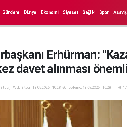
Gündem
Dünya
Ekonomi
Siyaset
Sağlık
Spor
Asayiş
aşkanı Erhürman: "Kazak
kez davet alınması önemli
itesi) - Web Sitesi | 18.05.2026 - 10:28, Güncelleme: 18.05.2026 - 10:28
17