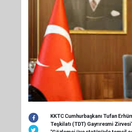
KKTC Cumhurbaşkanı Tufan Erhürm
Teşkilatı (TDT) Gayrıresmi Zirvesi’
"Gözlemci üye statüsüyle temsil e