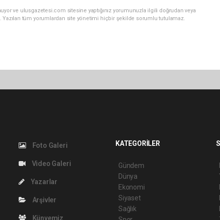
nuyor ve ulusgazetesi.com sitesine yaptığınız yorumunuzla ilgili doğrudan veya
. Yazılan tüm yorumlardan site yönetimi hiçbir şekilde sorumlu tutulamaz.
KATEGORİLER
S
Foto Galeri
Video Galeri
Gündem
Dünya
Yazarlar
Ekonomi
Siyaset
Arşivler
Sağlık
Künyemiz
Spor