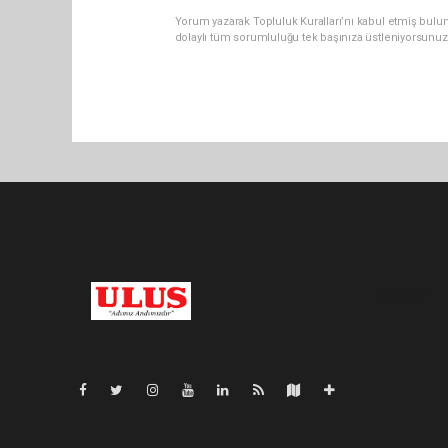
Yorum yazarak Topluluk Kuralları’nı kabul etmiş bulu
dolaylı tüm sorumluluğu tek başınıza üstleniyorsunuz
Pro-0.046