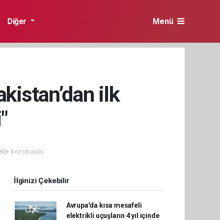
Diğer
Menü
istan’dan ilk
"
86+ kez okundu.
İlginizi Çekebilir
Avrupa'da kısa mesafeli
elektrikli uçuşların 4 yıl içinde