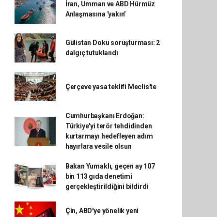
İran, Umman ve ABD Hürmüz
Anlaşmasına 'yakın'
Gülistan Doku soruşturması: 2
dalgıç tutuklandı
Çerçeve yasa teklifi Meclis'te
Cumhurbaşkanı Erdoğan:
Türkiye'yi terör tehdidinden
kurtarmayı hedefleyen adım
hayırlara vesile olsun
Bakan Yumaklı, geçen ay 107
bin 113 gıda denetimi
gerçekleştirildiğini bildirdi
Çin, ABD'ye yönelik yeni