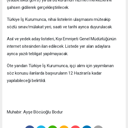
(esube.iskur.gov.tr) ya da bu kurumun hizmet merkezlerine
şahsen gidilerek gerçekleştirilecek.
Türkiye İş Kurumunca, nihai listelerin ulaşmasını müteakip
sözlü sınav/mülakat yeri, saati ve tarihi ayrıca duyurulacak.
Asıl ve yedek aday listeleri, Kıyı Emniyeti Genel Müdürlüğünün
internet sitesinden ilan edilecek. Listede yer alan adaylara
ayrıca yazılı tebligat yapılmayacak.
Öte yandan Türkiye İş Kurumunca, işçi alımı için yayımlanan
söz konusu ilanlarda başvuruların 12 Haziran'a kadar
yapılabileceği belirtildi.
Muhabir: Ayşe Böcüoğlu Bodur