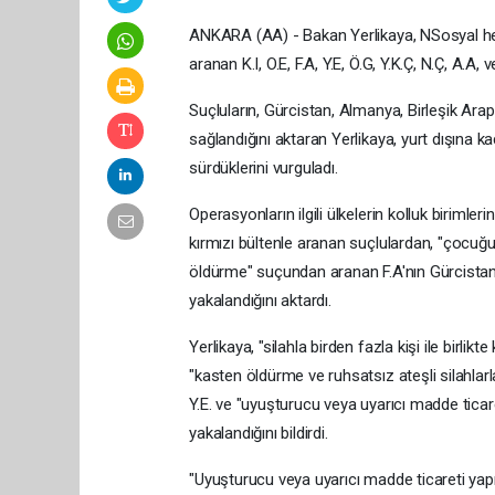
ANKARA (AA) - Bakan Yerlikaya, NSosyal hesa
aranan K.I, O.E, F.A, Y.E, Ö.G, Y.K.Ç, N.Ç, A.A, v
Suçluların, Gürcistan, Almanya, Birleşik Arap E
sağlandığını aktaran Yerlikaya, yurt dışına kaç
sürdüklerini vurguladı.
Operasyonların ilgili ülkelerin kolluk birimlerin
kırmızı bültenle aranan suçlulardan, "çocuğu
öldürme" suçundan aranan F.A'nın Gürcistan'da
yakalandığını aktardı.
Yerlikaya, "silahla birden fazla kişi ile bir
"kasten öldürme ve ruhsatsız ateşli silahl
Y.E. ve "uyuşturucu veya uyarıcı madde tic
yakalandığını bildirdi.
"Uyuşturucu veya uyarıcı madde ticareti ya