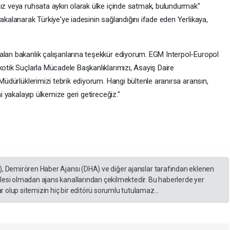
ız veya ruhsata aykırı olarak ülke içinde satmak, bulundurmak"
akalanarak Türkiye'ye iadesinin sağlandığını ifade eden Yerlikaya,
alan bakanlık çalışanlarına teşekkür ediyorum. EGM Interpol-Europol
kotik Suçlarla Mücadele Başkanlıklarımızı, Asayiş Daire
 Müdürlüklerimizi tebrik ediyorum. Hangi bültenle aranırsa aransın,
ni yakalayıp ülkemize geri getireceğiz."
), Demirören Haber Ajansı (DHA) ve diğer ajanslar tarafından eklenen
lesi olmadan ajans kanallarından çekilmektedir. Bu haberlerde yer
 olup sitemizin hiç bir editörü sorumlu tutulamaz...