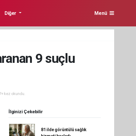
Diğer
Menü
aranan 9 suçlu
+ kez okundu.
İlginizi Çekebilir
81 ilde görüntülü sağlık