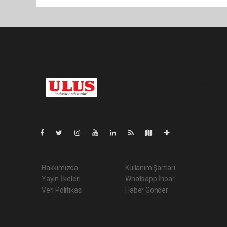
Pro-0.061
Hakkımızda
Kullanım Şartları
Yayın İlkeleri
Whatsapp İhbar
Veri Politikası
Haber Gönder