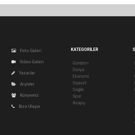
KATEGORİLER
S
Foto Galeri
Video Galeri
Gündem
Dünya
Yazarlar
Ekonomi
Siyaset
Arşivler
Sağlık
Künyemiz
Spor
Asayiş
Bize Ulaşın