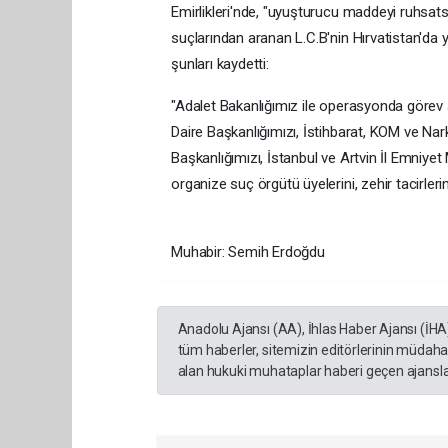
Emirlikleri'nde, "uyuşturucu maddeyi ruhsats
suçlarından aranan L.C.B'nin Hırvatistan'da y
şunları kaydetti:
"Adalet Bakanlığımız ile operasyonda görev 
Daire Başkanlığımızı, İstihbarat, KOM ve Nar
Başkanlığımızı, İstanbul ve Artvin İl Emniyet
organize suç örgütü üyelerini, zehir tacirleri
Muhabir: Semih Erdoğdu
Anadolu Ajansı (AA), İhlas Haber Ajansı (İHA
tüm haberler, sitemizin editörlerinin müdaha
alan hukuki muhataplar haberi geçen ajanslar