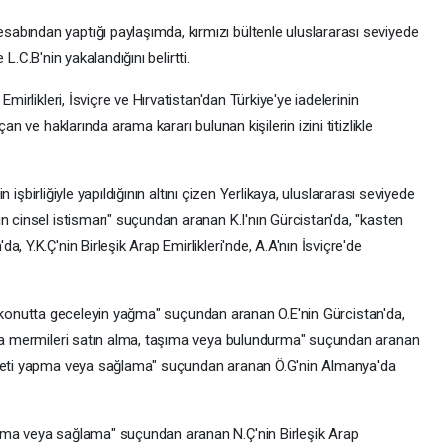
bından yaptığı paylaşımda, kırmızı bültenle uluslararası seviyede
e L.C.B'nin yakalandığını belirtti.
mirlikleri, İsviçre ve Hırvatistan'dan Türkiye'ye iadelerinin
an ve haklarında arama kararı bulunan kişilerin izini titizlikle
in işbirliğiyle yapıldığının altını çizen Yerlikaya, uluslararası seviyede
n cinsel istismarı" suçundan aranan K.I'nın Gürcistan'da, "kasten
, Y.K.Ç'nin Birleşik Arap Emirlikleri'nde, A.A'nın İsviçre'de
likte konutta geceleyin yağma" suçundan aranan O.E'nin Gürcistan'da,
arla mermileri satın alma, taşıma veya bulundurma" suçundan aranan
areti yapma veya sağlama" suçundan aranan Ö.G'nin Almanya'da
pma veya sağlama" suçundan aranan N.Ç'nin Birleşik Arap