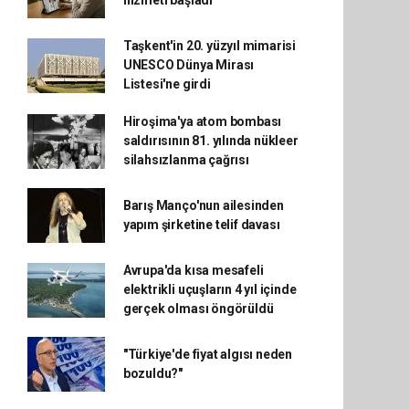
hizmeti başladı
Taşkent'in 20. yüzyıl mimarisi
UNESCO Dünya Mirası
Listesi'ne girdi
Hiroşima'ya atom bombası
saldırısının 81. yılında nükleer
silahsızlanma çağrısı
Barış Manço'nun ailesinden
yapım şirketine telif davası
Avrupa'da kısa mesafeli
elektrikli uçuşların 4 yıl içinde
gerçek olması öngörüldü
"Türkiye'de fiyat algısı neden
bozuldu?"