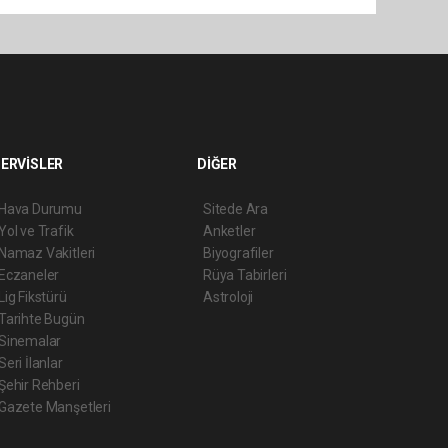
ERVİSLER
DİĞER
Hava Durumu
Sitede Ara
Yol ve Trafik
Anketler
Namaz Vakitleri
Biyografiler
Eczaneler
Rüya Tabirleri
Lig Fikstürü
Astroloji
Tarihte Bugün
Sinemalar
Seri İlanlar
Şehir Rehberi
Gazete Manşetleri