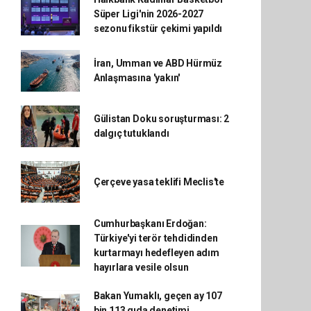
Süper Ligi'nin 2026-2027
sezonu fikstür çekimi yapıldı
İran, Umman ve ABD Hürmüz
Anlaşmasına 'yakın'
Gülistan Doku soruşturması: 2
dalgıç tutuklandı
Çerçeve yasa teklifi Meclis'te
Cumhurbaşkanı Erdoğan:
Türkiye'yi terör tehdidinden
kurtarmayı hedefleyen adım
hayırlara vesile olsun
Bakan Yumaklı, geçen ay 107
bin 113 gıda denetimi