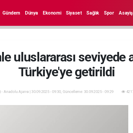
Gündem
Dünya
Ekonomi
Siyaset
Sağlık
Spor
Asayiş
nle uluslararası seviyede 
Türkiye'ye getirildi
 - Anadolu Ajansı | 30.09.2025 - 09:30, Güncelleme: 30.09.2025 - 09:29
4217