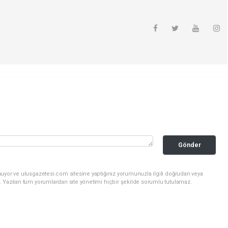
Gönder
nuyor ve ulusgazetesi.com sitesine yaptığınız yorumunuzla ilgili doğrudan veya
. Yazılan tüm yorumlardan site yönetimi hiçbir şekilde sorumlu tutulamaz.