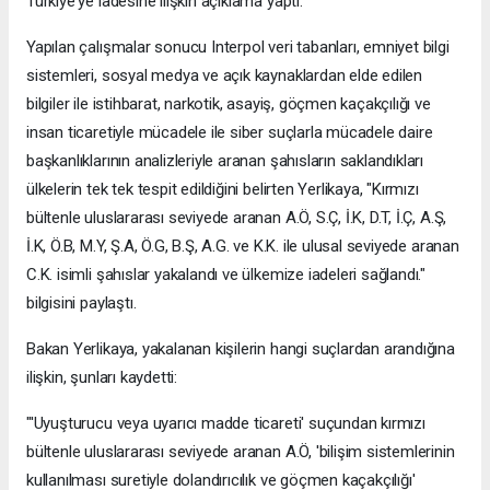
Türkiye'ye iadesine ilişkin açıklama yaptı.
Yapılan çalışmalar sonucu Interpol veri tabanları, emniyet bilgi
sistemleri, sosyal medya ve açık kaynaklardan elde edilen
bilgiler ile istihbarat, narkotik, asayiş, göçmen kaçakçılığı ve
insan ticaretiyle mücadele ile siber suçlarla mücadele daire
başkanlıklarının analizleriyle aranan şahısların saklandıkları
ülkelerin tek tek tespit edildiğini belirten Yerlikaya, "Kırmızı
bültenle uluslararası seviyede aranan A.Ö, S.Ç, İ.K, D.T, İ.Ç, A.Ş,
İ.K, Ö.B, M.Y, Ş.A, Ö.G, B.Ş, A.G. ve K.K. ile ulusal seviyede aranan
C.K. isimli şahıslar yakalandı ve ülkemize iadeleri sağlandı."
bilgisini paylaştı.
Bakan Yerlikaya, yakalanan kişilerin hangi suçlardan arandığına
ilişkin, şunları kaydetti:
"'Uyuşturucu veya uyarıcı madde ticareti' suçundan kırmızı
bültenle uluslararası seviyede aranan A.Ö, 'bilişim sistemlerinin
kullanılması suretiyle dolandırıcılık ve göçmen kaçakçılığı'