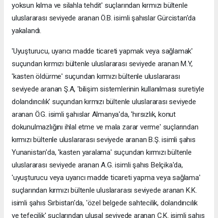
yoksun kılma ve silahla tehdit' suçlarından kırmızı bültenle
uluslararası seviyede aranan Ö.B. isimli şahıslar Gürcistan'da
yakalandı.
'Uyuşturucu, uyarıcı madde ticareti yapmak veya sağlamak'
suçundan kırmızı bültenle uluslararası seviyede aranan M.Y,
'kasten öldürme' suçundan kırmızı bültenle uluslararası
seviyede aranan Ş.A, 'bilişim sistemlerinin kullanılması suretiyle
dolandırıcılık' suçundan kırmızı bültenle uluslararası seviyede
aranan Ö.G. isimli şahıslar Almanya'da, 'hırsızlık, konut
dokunulmazlığını ihlal etme ve mala zarar verme' suçlarından
kırmızı bültenle uluslararası seviyede aranan B.Ş. isimli şahıs
Yunanistan'da, 'kasten yaralama' suçundan kırmızı bültenle
uluslararası seviyede aranan A.G. isimli şahıs Belçika'da,
'uyuşturucu veya uyarıcı madde ticareti yapma veya sağlama'
suçlarından kırmızı bültenle uluslararası seviyede aranan K.K.
isimli şahıs Sırbistan'da, 'özel belgede sahtecilik, dolandırıcılık
ve tefecilik' suçlarından ulusal seviyede aranan C.K. isimli şahıs