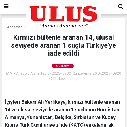
Anasayfa
Gündem
Kırmızı bültenle aranan 14, ulusal
seviyede aranan 1 suçlu Türkiye'ye
iade edildi
GÜNDEM
(AA) - Anadolu Ajansı | 20.07.2025 - 09:30, Güncelleme: 20.07.2025 - 09:20
4711+ kez okundu.
İçişleri Bakanı Ali Yerlikaya, kırmızı bültenle aranan
14 ve ulusal seviyede aranan 1 suçlunun Gürcistan,
Almanya, Yunanistan, Belçika, Sırbistan ve Kuzey
Kıbrıs Türk Cumhuriyeti'nde (KKTC) yakalanarak