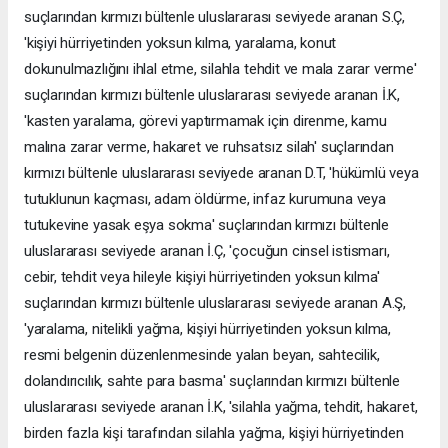
suçlarından kırmızı bültenle uluslararası seviyede aranan S.Ç,
'kişiyi hürriyetinden yoksun kılma, yaralama, konut
dokunulmazlığını ihlal etme, silahla tehdit ve mala zarar verme'
suçlarından kırmızı bültenle uluslararası seviyede aranan İ.K,
'kasten yaralama, görevi yaptırmamak için direnme, kamu
malına zarar verme, hakaret ve ruhsatsız silah' suçlarından
kırmızı bültenle uluslararası seviyede aranan D.T, 'hükümlü veya
tutuklunun kaçması, adam öldürme, infaz kurumuna veya
tutukevine yasak eşya sokma' suçlarından kırmızı bültenle
uluslararası seviyede aranan İ.Ç, 'çocuğun cinsel istismarı,
cebir, tehdit veya hileyle kişiyi hürriyetinden yoksun kılma'
suçlarından kırmızı bültenle uluslararası seviyede aranan A.Ş,
'yaralama, nitelikli yağma, kişiyi hürriyetinden yoksun kılma,
resmi belgenin düzenlenmesinde yalan beyan, sahtecilik,
dolandırıcılık, sahte para basma' suçlarından kırmızı bültenle
uluslararası seviyede aranan İ.K, 'silahla yağma, tehdit, hakaret,
birden fazla kişi tarafından silahla yağma, kişiyi hürriyetinden