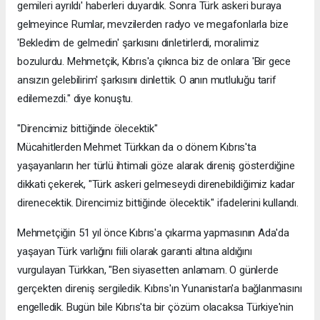
gemileri ayrıldı' haberleri duyardık. Sonra Türk askeri buraya
gelmeyince Rumlar, mevzilerden radyo ve megafonlarla bize
'Bekledim de gelmedin' şarkısını dinletirlerdi, moralimiz
bozulurdu. Mehmetçik, Kıbrıs'a çıkınca biz de onlara 'Bir gece
ansızın gelebilirim' şarkısını dinlettik. O anın mutluluğu tarif
edilemezdi." diye konuştu.
"Direncimiz bittiğinde ölecektik"
Mücahitlerden Mehmet Türkkan da o dönem Kıbrıs'ta
yaşayanların her türlü ihtimali göze alarak direniş gösterdiğine
dikkati çekerek, "Türk askeri gelmeseydi direnebildiğimiz kadar
direnecektik. Direncimiz bittiğinde ölecektik." ifadelerini kullandı.
Mehmetçiğin 51 yıl önce Kıbrıs'a çıkarma yapmasının Ada'da
yaşayan Türk varlığını fiili olarak garanti altına aldığını
vurgulayan Türkkan, "Ben siyasetten anlamam. O günlerde
gerçekten direniş sergiledik. Kıbrıs'ın Yunanistan'a bağlanmasını
engelledik. Bugün bile Kıbrıs'ta bir çözüm olacaksa Türkiye'nin