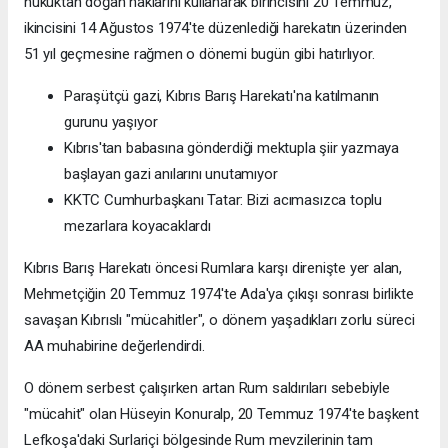
hukuktan doğan haklarını kullanarak birincisini 20 Temmuz,
ikincisini 14 Ağustos 1974'te düzenlediği harekatın üzerinden
51 yıl geçmesine rağmen o dönemi bugün gibi hatırlıyor.
Paraşütçü gazi, Kıbrıs Barış Harekatı'na katılmanın
gurunu yaşıyor
Kıbrıs'tan babasına gönderdiği mektupla şiir yazmaya
başlayan gazi anılarını unutamıyor
KKTC Cumhurbaşkanı Tatar: Bizi acımasızca toplu
mezarlara koyacaklardı
Kıbrıs Barış Harekatı öncesi Rumlara karşı direnişte yer alan,
Mehmetçiğin 20 Temmuz 1974'te Ada'ya çıkışı sonrası birlikte
savaşan Kıbrıslı "mücahitler", o dönem yaşadıkları zorlu süreci
AA muhabirine değerlendirdi.
O dönem serbest çalışırken artan Rum saldırıları sebebiyle
"mücahit" olan Hüseyin Konuralp, 20 Temmuz 1974'te başkent
Lefkoşa'daki Surlariçi bölgesinde Rum mevzilerinin tam