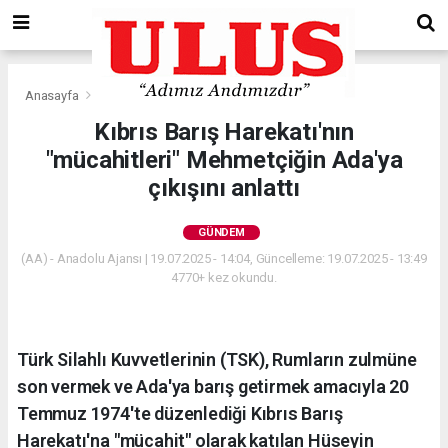
Anasayfa
Gündem
Kıbrıs Barış Harekatı'nın
"mücahitleri" Mehmetçiğin Ada'ya
çıkışını anlattı
GÜNDEM
(AA) - Anadolu Ajansı | 19.07.2025 - 14:04, Güncelleme: 19.07.2025 - 13:49
4770+ kez okundu.
Türk Silahlı Kuvvetlerinin (TSK), Rumların zulmüne
son vermek ve Ada'ya barış getirmek amacıyla 20
Temmuz 1974'te düzenlediği Kıbrıs Barış
Harekatı'na "mücahit" olarak katılan Hüseyin