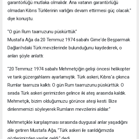
garantörlüğü mutlaka olmalıdır. Ana vatanın garantörlüğü
olmadan Kıbrıs Türklerinin varlığını devam ettirmesi güç olacak."
diye konuştu.
"O gün Rum taarruzunu püskürttük"
Mustafa Ağa da 20 Temmuz 1974 sabahı Girne'de Beşparmak
Dağları'ndaki Türk mevzilerinde bulunduğunu kaydederek, o
anları şöyle anlattı:
"20 Temmuz 1974 sabahı Mehmetçiğin gelişi öncesi helikopter
ve tank güzergahlarını ayarlamıştık. Türk askeri, Kıbrıs'a çıkınca
Rumlar taarruza kalktı. O gün Rum taarruzunu püskürttük. O
sırada Türk askeri gerimizden gelince iki ateş arasında kaldık.
Mehmetçik, bizim olduğumuzu görünce ateşi kesti. Bize
dinlenmemizi söyleyerek Rumların mevzilerini aldılar."
Mehmetçikle karşılaşması sırasında duygusal anlar yaşadığını
dile getiren Mustafa Ağa, "Türk askeri ile sarıldığımızda
gözlerimizden yaşlar geldi." dedi.