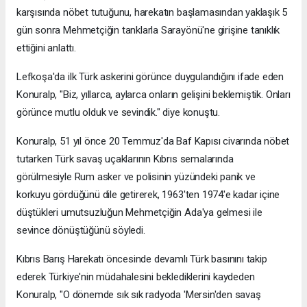
karşısında nöbet tutuğunu, harekatın başlamasından yaklaşık 5
gün sonra Mehmetçiğin tanklarla Sarayönü'ne girişine tanıklık
ettiğini anlattı.
Lefkoşa'da ilk Türk askerini görünce duygulandığını ifade eden
Konuralp, "Biz, yıllarca, aylarca onların gelişini beklemiştik. Onları
görünce mutlu olduk ve sevindik." diye konuştu.
Konuralp, 51 yıl önce 20 Temmuz'da Baf Kapısı civarında nöbet
tutarken Türk savaş uçaklarının Kıbrıs semalarında
görülmesiyle Rum asker ve polisinin yüzündeki panik ve
korkuyu gördüğünü dile getirerek, 1963'ten 1974'e kadar içine
düştükleri umutsuzluğun Mehmetçiğin Ada'ya gelmesi ile
sevince dönüştüğünü söyledi.
Kıbrıs Barış Harekatı öncesinde devamlı Türk basınını takip
ederek Türkiye'nin müdahalesini beklediklerini kaydeden
Konuralp, "O dönemde sık sık radyoda 'Mersin'den savaş