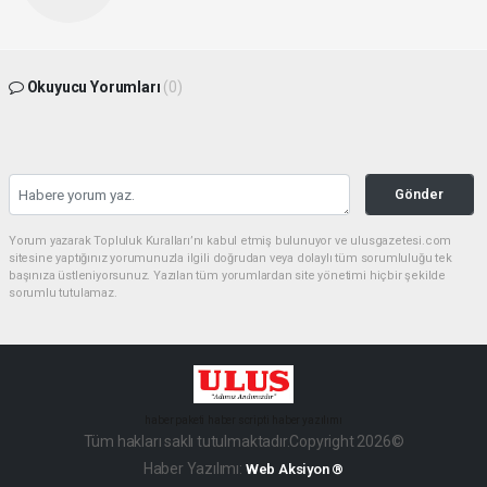
Okuyucu Yorumları
(0)
Gönder
Yorum yazarak Topluluk Kuralları’nı kabul etmiş bulunuyor ve ulusgazetesi.com
sitesine yaptığınız yorumunuzla ilgili doğrudan veya dolaylı tüm sorumluluğu tek
başınıza üstleniyorsunuz. Yazılan tüm yorumlardan site yönetimi hiçbir şekilde
sorumlu tutulamaz.
haber paketi
haber scripti
haber yazılımı
Tüm hakları saklı tutulmaktadır.Copyright 2026©
Haber Yazılımı:
Web Aksiyon ®