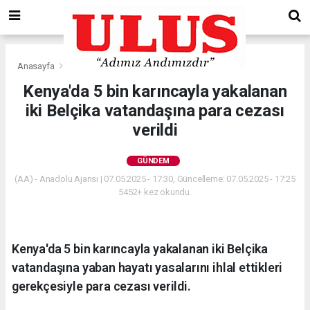
Anasayfa
Gündem
Kenya'da 5 bin karıncayla yakalanan
iki Belçika vatandaşına para cezası
verildi
GÜNDEM
(AA) - Anadolu Ajansı | 07.05.2025 - 17:30, Güncelleme: 07.05.2025 - 17:25
5452+ kez okundu.
Kenya'da 5 bin karıncayla yakalanan iki Belçika
vatandaşına yaban hayatı yasalarını ihlal ettikleri
gerekçesiyle para cezası verildi.