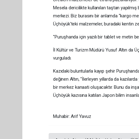
Mesela dericilikte kullanılan taştan yapılmı
merkezi. Biz burasını bir anlamda "kargo merk
Üçhöyük'teki malzemeler, buradaki kentin zen
"Puruşhanda için yazılı bir tablet ve metin be
İl Kültür ve Turizm Müdürü Yusuf Altın da Üçh
vurguladı.
Kazıdaki buluntularla kayıp şehir Puruşhand
değinen Altın, "İlerleyen yıllarda da kazılard
bir merkez kanaati oluşacaktır. Bunu da inşal
Üçhöyük kazısına katılan Japon bilim insanla
Muhabir: Arif Yavuz