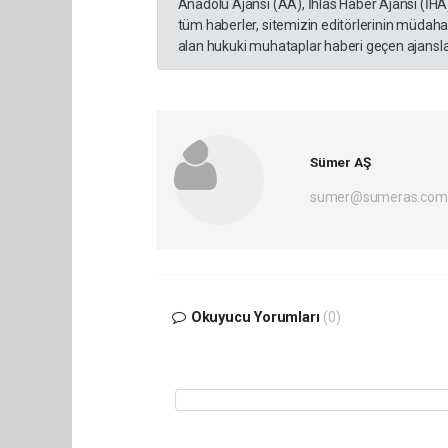
Anadolu Ajansı (AA), İhlas Haber Ajansı (İHA
tüm haberler, sitemizin editörlerinin müdaha
alan hukuki muhataplar haberi geçen ajanslar
Sümer AŞ
sumer@sumeras.com
Okuyucu Yorumları
(0)