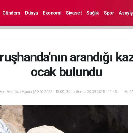
Gündem
Dünya
Ekonomi
Siyaset
Sağlık
Spor
Asayiş
uşhanda'nın arandığı kazı
ocak bulundu
A) - Anadolu Ajansı | 29.09.2025 - 13:00, Güncelleme: 29.09.2025 - 12:45
45