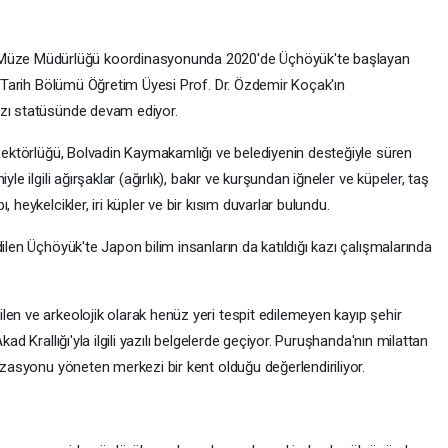
üze Müdürlüğü koordinasyonunda 2020'de Üçhöyük'te başlayan
si Tarih Bölümü Öğretim Üyesi Prof. Dr. Özdemir Koçak'ın
azı statüsünde devam ediyor.
 Rektörlüğü, Bolvadin Kaymakamlığı ve belediyenin desteğiyle süren
le ilgili ağırşaklar (ağırlık), bakır ve kurşundan iğneler ve küpeler, taş
 heykelcikler, iri küpler ve bir kısım duvarlar bulundu.
ilen Üçhöyük'te Japon bilim insanların da katıldığı kazı çalışmalarında
en ve arkeolojik olarak henüz yeri tespit edilemeyen kayıp şehir
ad Krallığı'yla ilgili yazılı belgelerde geçiyor. Puruşhanda'nın milattan
nizasyonu yöneten merkezi bir kent olduğu değerlendiriliyor.