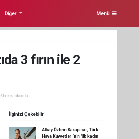
Diğer
Menü
da 3 fırın ile 2
61+ kez okundu.
İlginizi Çekebilir
Albay Özlem Karapınar, Türk
Hava Kuvvetleri’nin 'ilk kadın