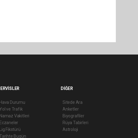
ERVİSLER
DİĞER
Hava Durumu
Sitede Ara
Yol ve Trafik
Anketler
Namaz Vakitleri
Biyografiler
Eczaneler
Rüya Tabirleri
Lig Fikstürü
Astroloji
Tarihte Bugün