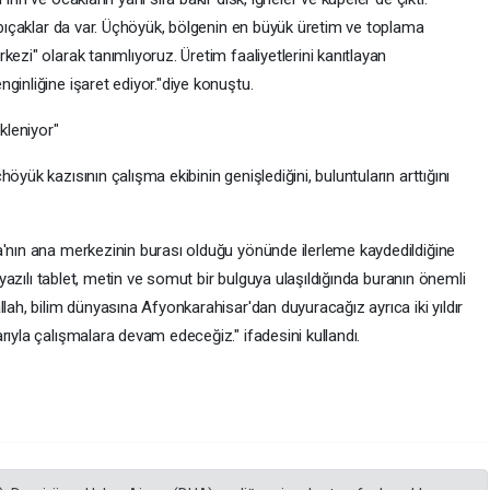
ş bıçaklar da var. Üçhöyük, bölgenin en büyük üretim ve toplama
ezi" olarak tanımlıyoruz. Üretim faaliyetlerini kanıtlayan
ginliğine işaret ediyor."diye konuştu.
kleniyor"
öyük kazısının çalışma ekibinin genişlediğini, buluntuların arttığını
a'nın ana merkezinin burası olduğu yönünde ilerleme kaydedildiğine
a yazılı tablet, metin ve somut bir bulguya ulaşıldığında buranın önemli
lah, bilim dünyasına Afyonkarahisar'dan duyuracağız ayrıca iki yıldır
rıyla çalışmalara devam edeceğiz." ifadesini kullandı.