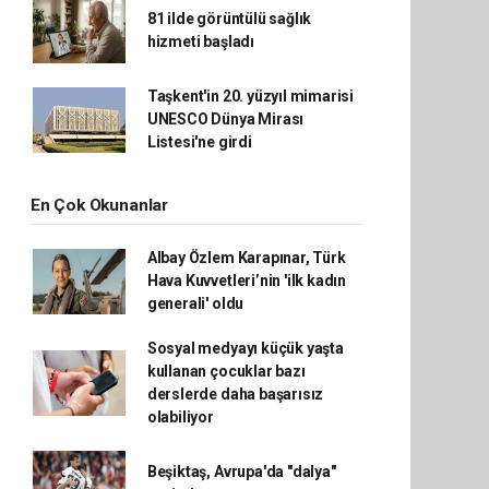
81 ilde görüntülü sağlık
hizmeti başladı
Taşkent'in 20. yüzyıl mimarisi
UNESCO Dünya Mirası
Listesi'ne girdi
En Çok Okunanlar
Albay Özlem Karapınar, Türk
Hava Kuvvetleri’nin 'ilk kadın
generali' oldu
Sosyal medyayı küçük yaşta
kullanan çocuklar bazı
derslerde daha başarısız
olabiliyor
Beşiktaş, Avrupa'da "dalya"