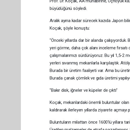
Prof. Dr. Koçak, AA muhabirine, Üçhöyük kaz
büyüdüğünü söyledi.
Aralık ayına kadar sürecek kazıda Japon bilim
Koçak, şöyle konuştu:
"Önceki yıllarda dar bir alanda çalışıyorduk
yeri görme, daha çok alanı inceleme fırsatı 
çalışmalarımızı sürdürüyoruz. Bu yıl 1,5-2 m
yerleri sıvanmış mekanlarla karşılaştık. Atö
Burada bir üretim faaliyeti var. Ama bu üreti
Burada çanak çömlek ve gıda üretimi yapılıyo
"Bakır disk, iğneler ve küpeler de çıktı"
Koçak, mekanlardaki önemli buluntular olan 
kaldırarak ilerleyen yıllarda ziyarete açmayı pla
Buluntuların milattan önce 1600'lü yıllara ta
Üretilen malzemeler de etrafa pazarlanıyor. Fı