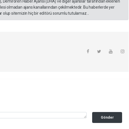
), Demirören Haber Ajansı (DHA) ve diğer ajanslar tarafından eklenen
lesi olmadan ajans kanallarından çekilmektedir. Bu haberlerde yer
 olup sitemizin hiç bir editörü sorumlu tutulamaz...
Gönder