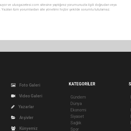
nuyor ve ulusgazetesi.com sitesine yaptığınız yorumunuzla ilgili doğrudan veya
. Yazılan tüm yorumlardan site yönetimi hiçbir şekilde sorumlu tutulamaz.
KATEGORİLER
S
Foto Galeri
Video Galeri
Gündem
Dünya
Yazarlar
Ekonomi
Siyaset
Arşivler
Sağlık
Künyemiz
Spor