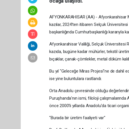
ocağa ulaşıldı.
AFYONKARAHISAR (AA) - Afyonkarahisar M
kazılar, 2024'ten itibaren Selçuk Üniversite
başkanlığında Cumhurbaşkanlığı kararıyla k
Afyonkarahisar Valiliği, Selçuk Üniversitesi
kazıda, bugüne kadar mühürler, tekstil üretimiy
bıçaklar, çanak-çömlekler, metal döküm kalıbı,
Bu yıl "Geleceğe Miras Projesi"ne de dahil ed
ise yine buluntulara rastlandı.
Orta Anadolu çevresinde olduğu değerlendiril
Puruşhanda'nın ismi, filoloji çalışmalarında Ak
önce 2000'li yıllarda Anadolu'da ticari orga
"Burada bir üretim faaliyeti var"