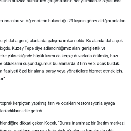
ısının arazide sürdürülen çalışmalarının her yıl imkanlar ölçüsünde
 insanları ve öğrencilerin bulunduğu 23 kişinin görev aldığını anlatan
. Bu yıl daha geniş alanlarda çalışma imkanı oldu. Bu alanda daha çok
doğdu. Kuzey Tepe diye adlandırdığımız alanı genişlettik ve
etre yüksekliğinde büyük kısmı da kerpiç duvarlarla örülmüş, bazı
lye olduklarını düşündüğümüz bu alanlarda 3 fırın ve 2 ocak bulduk.
m faaliyeti özel bir alana, saray veya yöneticilere hizmet etmek için.
r."
toprak kerpiçten yapılmış fırın ve ocakları restorasyonla ayağa
nladıklarını dile getirdi.
rihlendiğine dikkati çeken Koçak, "Burası inanılmaz bir üretim merkezi.
rın ve ocakların yanı sıra bakır disk, iğneler ve küpeler de çıktı.