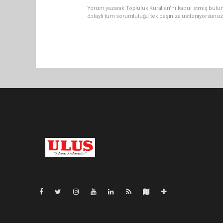
Yorum yazarak Topluluk Kuralları’nı kabul etmiş bulu
dolaylı tüm sorumluluğu tek başınıza üstleniyorsunuz
Pro-0.048