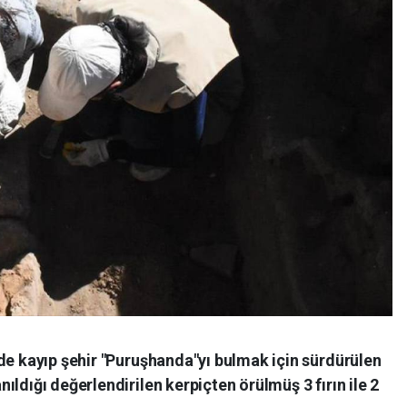
de kayıp şehir "Puruşhanda"yı bulmak için sürdürülen
ldığı değerlendirilen kerpiçten örülmüş 3 fırın ile 2