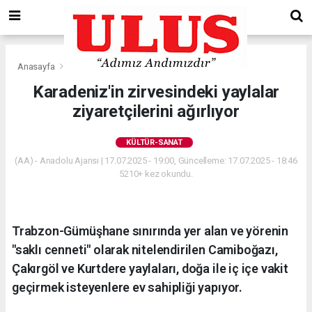
Anasayfa
Kültür-Sanat
Karadeniz'in zirvesindeki yaylalar
ziyaretçilerini ağırlıyor
KÜLTÜR-SANAT
(AA) - Anadolu Ajansı | 17.07.2025 - 19:00, Güncelleme: 17.07.2025 - 18:46
5210+ kez okundu.
Trabzon-Gümüşhane sınırında yer alan ve yörenin
"saklı cenneti" olarak nitelendirilen Camiboğazı,
Çakırgöl ve Kurtdere yaylaları, doğa ile iç içe vakit
geçirmek isteyenlere ev sahipliği yapıyor.