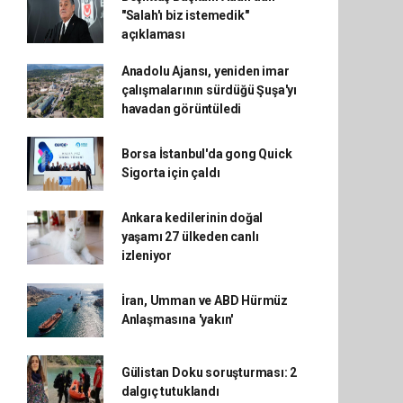
"Salah'ı biz istemedik"
açıklaması
Anadolu Ajansı, yeniden imar
çalışmalarının sürdüğü Şuşa'yı
havadan görüntüledi
Borsa İstanbul'da gong Quick
Sigorta için çaldı
Ankara kedilerinin doğal
yaşamı 27 ülkeden canlı
izleniyor
İran, Umman ve ABD Hürmüz
Anlaşmasına 'yakın'
Gülistan Doku soruşturması: 2
dalgıç tutuklandı