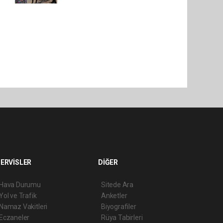
ERVİSLER
DİĞER
Hava Durumu
Sitede Ara
Yol ve Trafik
Anketler
Namaz Vakitleri
Biyografiler
Eczaneler
Rüya Tabirleri