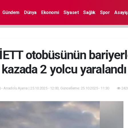
Gündem
Dünya
Ekonomi
Siyaset
Sağlık
Spor
Asayiş
İETT otobüsünün bariyerl
kazada 2 yolcu yaralandı
 - Anadolu Ajansı | 25.10.2025 - 12:00, Güncelleme: 25.10.2025 - 11:30
2428