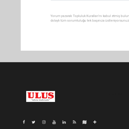
Yorum yazarak Topluluk Kuralları’nı kabul etmiş bulu
dolaylı tüm sorumluluğu tek başınıza üstleniyorsunuz
Pro-0.057