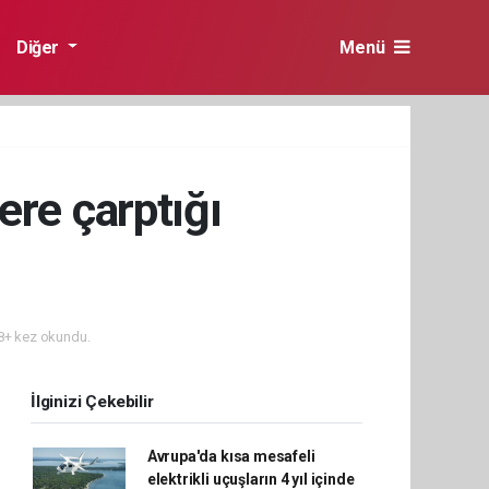
Diğer
Menü
ere çarptığı
+ kez okundu.
İlginizi Çekebilir
Avrupa'da kısa mesafeli
elektrikli uçuşların 4 yıl içinde