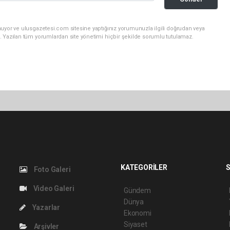
nuyor ve ulusgazetesi.com sitesine yaptığınız yorumunuzla ilgili doğrudan veya
. Yazılan tüm yorumlardan site yönetimi hiçbir şekilde sorumlu tutulamaz.
KATEGORİLER
S
Foto Galeri
Video Galeri
Gündem
Dünya
Yazarlar
Ekonomi
Siyaset
Arşivler