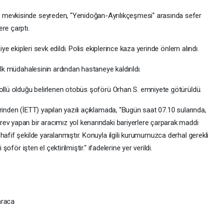
 mevkisinde seyreden, "Yenidoğan-Ayrılıkçeşmesi" arasında sefer
re çarptı.
iye ekipleri sevk edildi. Polis ekiplerince kaza yerinde önlem alındı.
ilk müdahalesinin ardından hastaneye kaldırıldı.
kollü olduğu belirlenen otobüs şoförü Orhan S. emniyete götürüldü.
rinden (İETT) yapılan yazılı açıklamada, "Bugün saat 07.10 sularında,
ev yapan bir aracımız yol kenarındaki bariyerlere çarparak maddi
hafif şekilde yaralanmıştır. Konuyla ilgili kurumumuzca derhal gerekli
şoför işten el çektirilmiştir." ifadelerine yer verildi.
araca