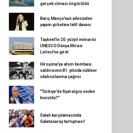
gerçek olması öngörüldü
Barış Manço'nun ailesinden
yapım şirketine telif davası
Taşkent'in 20. yüzyıl mimarisi
UNESCO Dünya Mirası
Listesi'ne girdi
Hiroşima'ya atom bombası
saldırısının 81. yılında nükleer
silahsızlanma çağrısı
"Türkiye'de fiyat algısı neden
bozuldu?"
Salah karşılamasında
Galatasaray tartışması!