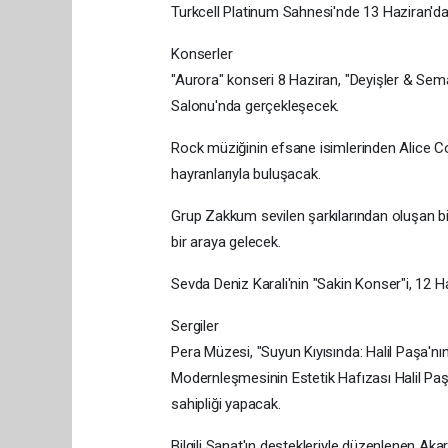
Turkcell Platinum Sahnesi'nde 13 Haziran'da 
Konserler
"Aurora" konseri 8 Haziran, "Deyişler & Se
Salonu'nda gerçekleşecek.
Rock müziğinin efsane isimlerinden Alice Coo
hayranlarıyla buluşacak.
Grup Zakkum sevilen şarkılarından oluşan bi
bir araya gelecek.
Sevda Deniz Karali'nin "Sakin Konser"i, 12 H
Sergiler
Pera Müzesi, "Suyun Kıyısında: Halil Paşa'n
Modernleşmesinin Estetik Hafızası Halil Paş
sahipliği yapacak.
Bilgili Sanat'ın destekleriyle düzenlenen Akar