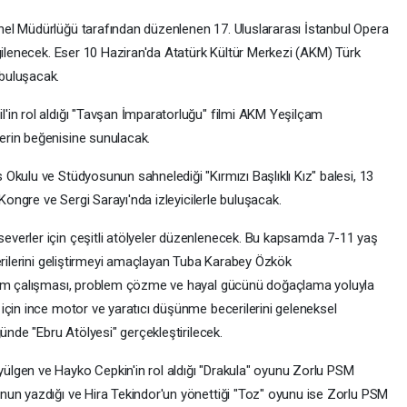
el Müdürlüğü tarafından düzenlenen 17. Uluslararası İstanbul Opera
rgilenecek. Eser 10 Haziran'da Atatürk Kültür Merkezi (AKM) Türk
buluşacak.
'in rol aldığı "Tavşan İmparatorluğu" filmi AKM Yeşilçam
erin beğenisine sunulacak.
Okulu ve Stüdyosunun sahnelediği "Kırmızı Başlıklı Kız" balesi, 13
 Kongre ve Sergi Sarayı'nda izleyicilerle buluşacak.
verler için çeşitli atölyeler düzenlenecek. Bu kapsamda 7-11 yaş
erilerini geliştirmeyi amaçlayan Tuba Karabey Özkök
akım çalışması, problem çözme ve hayal gücünü doğaçlama yoluyla
için ince motor ve yaratıcı düşünme becerilerini geleneksel
ünde "Ebru Atölyesi" gerçekleştirilecek.
lgen ve Hayko Cepkin'in rol aldığı "Drakula" oyunu Zorlu PSM
nun yazdığı ve Hira Tekindor'un yönettiği "Toz" oyunu ise Zorlu PSM