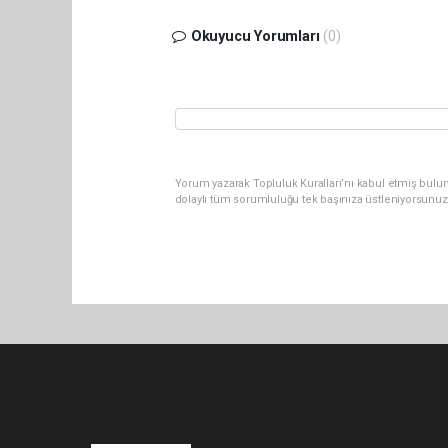
Okuyucu Yorumları
(0)
Yorum yazarak Topluluk Kuralları’nı kabul etmiş bulu
dolaylı tüm sorumluluğu tek başınıza üstleniyorsunuz