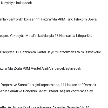
izleyiciyle buluşacak.
mahlar-Senfonik" konseri 11 Haziran'da AKM Türk Telekom Opera
per, Yüzdeyüz Metal'in katkılarıyla 13 Haziran'da Lifepark'ta
r seçkiyle 12 Haziran'da Kartal Beyrut Performans'ta müzikseverle
aziran'da Zorlu PSM Vestel Amfi'de gerçekleştirilecek.
ın Yaşamı ve Sanatı" sergisi kapsamında, 11 Haziran'da "Osmanlı
a’nın Sanatı ve Dönemin Sanat Ortamı" başlıklı konferansa ev
etler Art Project'in ikinci edisyonu, Akaretler Sıraevler'de 14