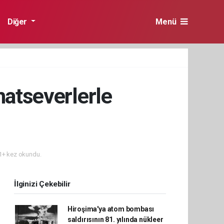
Diğer
Menü
natseverlerle
+ kez okundu.
İlginizi Çekebilir
Hiroşima'ya atom bombası
saldırısının 81. yılında nükleer