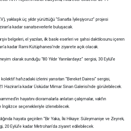
, yaklaşık üç yıldır yürüttüğü "Sanatla İyileşiyoruz" projesi
iran’a kadar sanatseverlerle buluşacak.
iv belgeleri, el yazıları, ilk baskı eserleri ve şahsi daktilosunu içeren
n'a kadar Rami Kütüphanesi'nde ziyarete açık olacak.
deneyim olarak sunduğu "80 Yıldır Yarınlardayız" sergisi, 30 Eylül'e
ektif hafızadaki izlerini yansıtan "Bereket Dairesi" sergisi,
yle 21 Haziran'a kadar Üsküdar Mimar Sinan Galerisi'nde görülebilecek.
hammed'in hayatını dioramalarla anlatan çalışmalar, vakfın
İngilizce seçenekleriyle izlenebilecek.
lığında hayata geçirilen "Bir Yaka, İki Hikaye: Süleymaniye ve Zeyrek,
i, 20 Eylül'e kadar Metrohan'da ziyaret edilebilecek.