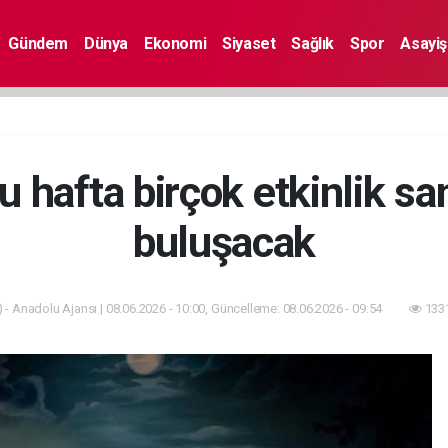
Gündem
Dünya
Ekonomi
Siyaset
Sağlık
Spor
Asayiş
bu hafta birçok etkinlik sa
buluşacak
 - Anadolu Ajansı | 08.06.2026 - 10:00, Güncelleme: 08.06.2026 - 09:54
1331