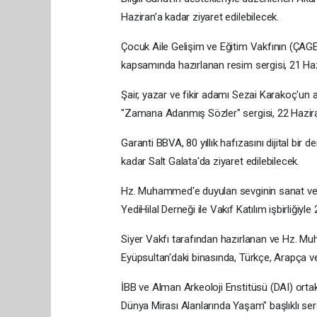
Haziran’a kadar ziyaret edilebilecek.
Çocuk Aile Gelişim ve Eğitim Vakfının (ÇAGEV)
kapsamında hazırlanan resim sergisi, 21 Haz
Şair, yazar ve fikir adamı Sezai Karakoç'un arş
"Zamana Adanmış Sözler" sergisi, 22 Hazira
Garanti BBVA, 80 yıllık hafızasını dijital bir 
kadar Salt Galata'da ziyaret edilebilecek.
Hz. Muhammed'e duyulan sevginin sanat ve kol
YediHilal Derneği ile Vakıf Katılım işbirliği
Siyer Vakfı tarafından hazırlanan ve Hz. Mu
Eyüpsultan'daki binasında, Türkçe, Arapça ve 
İBB ve Alman Arkeoloji Enstitüsü (DAI) ortak
Dünya Mirası Alanlarında Yaşam" başlıklı serg