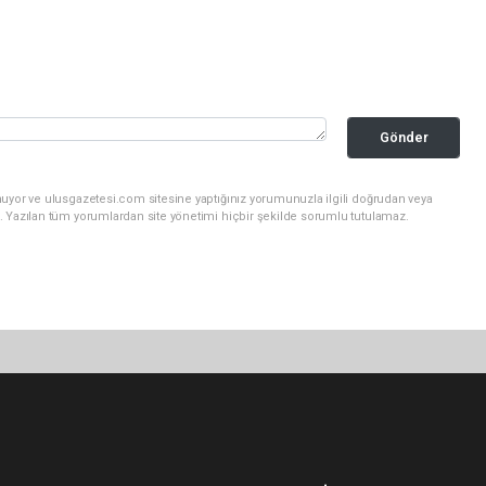
Gönder
nuyor ve ulusgazetesi.com sitesine yaptığınız yorumunuzla ilgili doğrudan veya
. Yazılan tüm yorumlardan site yönetimi hiçbir şekilde sorumlu tutulamaz.