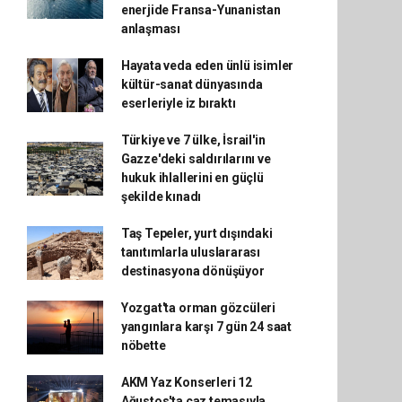
enerjide Fransa-Yunanistan
anlaşması
Hayata veda eden ünlü isimler
kültür-sanat dünyasında
eserleriyle iz bıraktı
Türkiye ve 7 ülke, İsrail'in
Gazze'deki saldırılarını ve
hukuk ihlallerini en güçlü
şekilde kınadı
Taş Tepeler, yurt dışındaki
tanıtımlarla uluslararası
destinasyona dönüşüyor
Yozgat'ta orman gözcüleri
yangınlara karşı 7 gün 24 saat
nöbette
AKM Yaz Konserleri 12
Ağustos'ta caz temasıyla