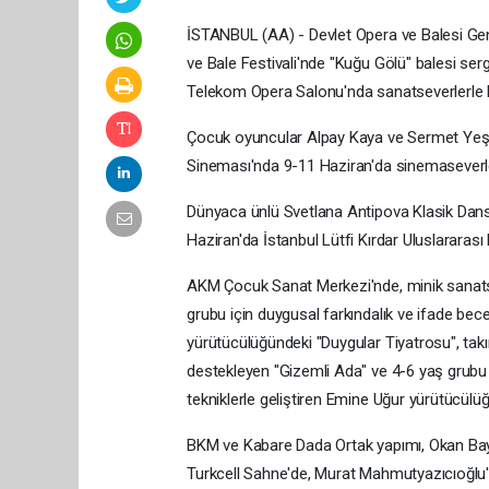
İSTANBUL (AA) - Devlet Opera ve Balesi Gen
ve Bale Festivali'nde "Kuğu Gölü" balesi se
Telekom Opera Salonu'nda sanatseverlerle 
Çocuk oyuncular Alpay Kaya ve Sermet Yeşil
Sineması'nda 9-11 Haziran'da sinemaseverl
Dünyaca ünlü Svetlana Antipova Klasik Dans 
Haziran'da İstanbul Lütfi Kırdar Uluslararası
AKM Çocuk Sanat Merkezi'nde, minik sanatse
grubu için duygusal farkındalık ve ifade bec
yürütücülüğündeki "Duygular Tiyatrosu", t
destekleyen "Gizemli Ada" ve 4-6 yaş grubu 
tekniklerle geliştiren Emine Uğur yürütücülüğ
BKM ve Kabare Dada Ortak yapımı, Okan Bayü
Turkcell Sahne'de, Murat Mahmutyazıcıoğlu'