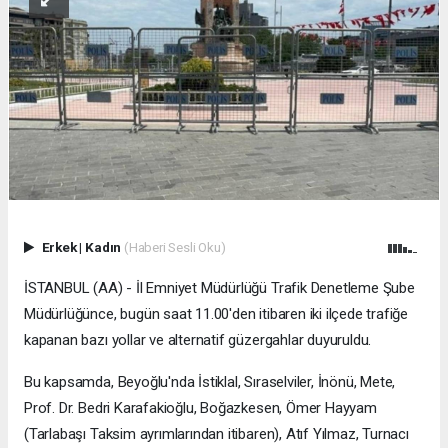
Erkek
|
Kadın
(Haberi Sesli Oku)
İSTANBUL (AA) - İl Emniyet Müdürlüğü Trafik Denetleme Şube
Müdürlüğünce, bugün saat 11.00'den itibaren iki ilçede trafiğe
kapanan bazı yollar ve alternatif güzergahlar duyuruldu.
Bu kapsamda, Beyoğlu'nda İstiklal, Sıraselviler, İnönü, Mete,
Prof. Dr. Bedri Karafakioğlu, Boğazkesen, Ömer Hayyam
(Tarlabaşı Taksim ayrımlarından itibaren), Atıf Yılmaz, Turnacı