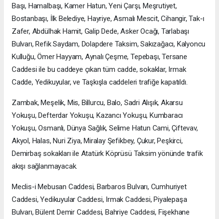
Başı, Hamalbaşı, Kamer Hatun, Yeni Çarşı, Meşrutiyet,
Bostanbaşı, İlk Belediye, Hayriye, Asmalı Mescit, Cihangir, Tak-ı
Zafer, Abdülhak Hamit, Galip Dede, Asker Ocağı, Tarlabaşı
Bulvarı, Refik Saydam, Dolapdere Taksim, Sakızağacı, Kalyoncu
Kulluğu, Ömer Hayyam, Aynalı Çeşme, Tepebaşı, Tersane
Caddesi ile bu caddeye çıkan tüm cadde, sokaklar, Irmak
Cadde, Yedikuyular, ve Taşkışla caddeleri trafiğe kapatıldı.
Zambak, Meşelik, Mis, Billurcu, Balo, Sadri Alışık, Akarsu
Yokuşu, Defterdar Yokuşu, Kazancı Yokuşu, Kumbaracı
Yokuşu, Osmanlı, Dünya Sağlık, Selime Hatun Cami, Çiftevav,
Akyol, Halas, Nuri Ziya, Miralay Şefikbey, Çukur, Peşkirci,
Demirbaş sokakları ile Atatürk Köprüsü Taksim yönünde trafik
akışı sağlanmayacak.
Meclis-i Mebusan Caddesi, Barbaros Bulvarı, Cumhuriyet
Caddesi, Yedikuyular Caddesi, Irmak Caddesi, Piyalepaşa
Bulvarı, Bülent Demir Caddesi, Bahriye Caddesi, Fişekhane