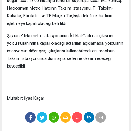
bugün saat 13.00 itibarıyla ikinci bir duyuruya kadar M2 Yenikapı
Hacıosman Metro Hattı'nın Taksim istasyonu, F1 Taksim-
Kabataş Füniküler ve TF Maçka-Taşkışla teleferik hattının
işletmeye kapalı olacağı belirtildi.
Şişhane'deki metro istasyonunun İstiklal Caddesi çıkışının
yolcu kullanımına kapalı olacağı aktarılan açıklamada, yolcuların
istasyonun diğer giriş-çıkışlarını kullanabilecekleri, araçların
Taksim istasyonunda durmayıp, seferine devam edeceği
kaydedildi.
Muhabir: İlyas Kaçar