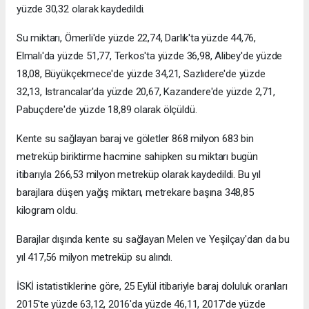
yüzde 30,32 olarak kaydedildi.
Su miktarı, Ömerli'de yüzde 22,74, Darlık'ta yüzde 44,76,
Elmalı'da yüzde 51,77, Terkos'ta yüzde 36,98, Alibey'de yüzde
18,08, Büyükçekmece'de yüzde 34,21, Sazlıdere'de yüzde
32,13, Istrancalar'da yüzde 20,67, Kazandere'de yüzde 2,71,
Pabuçdere'de yüzde 18,89 olarak ölçüldü.
Kente su sağlayan baraj ve göletler 868 milyon 683 bin
metreküp biriktirme hacmine sahipken su miktarı bugün
itibarıyla 266,53 milyon metreküp olarak kaydedildi. Bu yıl
barajlara düşen yağış miktarı, metrekare başına 348,85
kilogram oldu.
Barajlar dışında kente su sağlayan Melen ve Yeşilçay'dan da bu
yıl 417,56 milyon metreküp su alındı.
İSKİ istatistiklerine göre, 25 Eylül itibariyle baraj doluluk oranları
2015'te yüzde 63,12, 2016'da yüzde 46,11, 2017'de yüzde