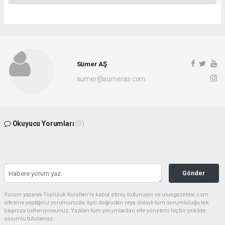
Sümer AŞ
sumer@sumeras.com
Okuyucu Yorumları
(0)
Gönder
Yorum yazarak Topluluk Kuralları’nı kabul etmiş bulunuyor ve ulusgazetesi.com
sitesine yaptığınız yorumunuzla ilgili doğrudan veya dolaylı tüm sorumluluğu tek
başınıza üstleniyorsunuz. Yazılan tüm yorumlardan site yönetimi hiçbir şekilde
sorumlu tutulamaz.