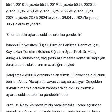
55,04, 2018'de yüzde 55,95, 2019'da yüzde 50,92, 2020'de
yüzde 38,96, 2021'de yüzde 52,25, 2022'de yüzde 50,20,
2023'te yüzde 23,35, 2024'te yüzde 39,84 ve 2025'te yüzde
30,71 olarak kaydedildi.
"Önümüzdeki aylarda ciddi su sıkıntısı görülebilir"
İstanbul Üniversitesi (İÜ) Su Bilimleri Fakültesi Deniz ve İçsu
Kaynakları Yönetimi Bölümü Öğretim Üyesi Prof. Dr. Meriç
Albay, AA muhabirine, yağışların azalmasıyla kente su sağlayan
barajlarda doluluk oranının azaldığını söyledi.
Barajlardaki doluluk oranının halen yüzde 30 civarında olduğunu
belirten Albay, "Barajlarda yavaş yavaş su azalıyor. Gerçekten
dikkatli olmamız gereken zamanlara geldik. Önümüzdeki
aylarda ciddi su sıkıntısı görülebilir." dedi.
Prof. Dr. Albay, kış mevsiminin barajlardaki su oranı açısından
önemli olduğunu, yeterli yağışlar sonrasında bu açıdan biraz