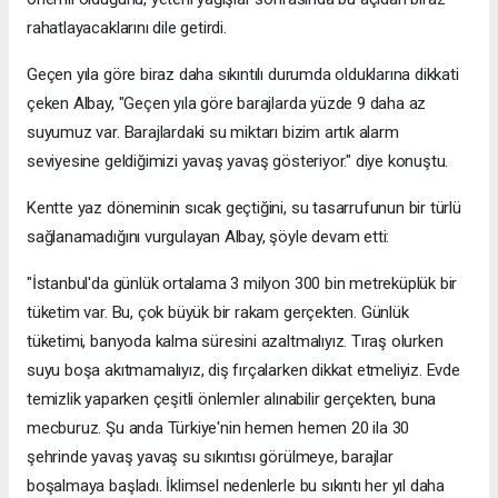
rahatlayacaklarını dile getirdi.
Geçen yıla göre biraz daha sıkıntılı durumda olduklarına dikkati
çeken Albay, "Geçen yıla göre barajlarda yüzde 9 daha az
suyumuz var. Barajlardaki su miktarı bizim artık alarm
seviyesine geldiğimizi yavaş yavaş gösteriyor." diye konuştu.
Kentte yaz döneminin sıcak geçtiğini, su tasarrufunun bir türlü
sağlanamadığını vurgulayan Albay, şöyle devam etti:
"İstanbul'da günlük ortalama 3 milyon 300 bin metreküplük bir
tüketim var. Bu, çok büyük bir rakam gerçekten. Günlük
tüketimi, banyoda kalma süresini azaltmalıyız. Tıraş olurken
suyu boşa akıtmamalıyız, diş fırçalarken dikkat etmeliyiz. Evde
temizlik yaparken çeşitli önlemler alınabilir gerçekten, buna
mecburuz. Şu anda Türkiye'nin hemen hemen 20 ila 30
şehrinde yavaş yavaş su sıkıntısı görülmeye, barajlar
boşalmaya başladı. İklimsel nedenlerle bu sıkıntı her yıl daha