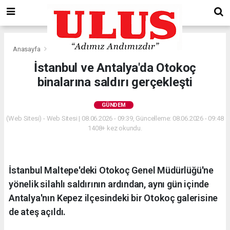
Anasayfa
Gündem
İstanbul ve Antalya'da Otokoç
binalarına saldırı gerçekleşti
GÜNDEM
(Web Sitesi) - Web Sitesi | 08.06.2026 - 09:39, Güncelleme: 08.06.2026 - 09:48
1408+ kez okundu.
İstanbul Maltepe'deki Otokoç Genel Müdürlüğü'ne
yönelik silahlı saldırının ardından, aynı gün içinde
Antalya'nın Kepez ilçesindeki bir Otokoç galerisine
de ateş açıldı.