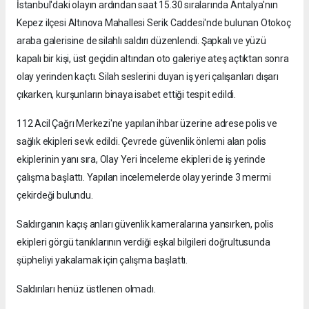
İstanbul'daki olayın ardından saat 15.30 sıralarında Antalya'nın
Kepez ilçesi Altınova Mahallesi Serik Caddesi'nde bulunan Otokoç
araba galerisine de silahlı saldırı düzenlendi. Şapkalı ve yüzü
kapalı bir kişi, üst geçidin altından oto galeriye ateş açtıktan sonra
olay yerinden kaçtı. Silah seslerini duyan iş yeri çalışanları dışarı
çıkarken, kurşunların binaya isabet ettiği tespit edildi.
112 Acil Çağrı Merkezi'ne yapılan ihbar üzerine adrese polis ve
sağlık ekipleri sevk edildi. Çevrede güvenlik önlemi alan polis
ekiplerinin yanı sıra, Olay Yeri İnceleme ekipleri de iş yerinde
çalışma başlattı. Yapılan incelemelerde olay yerinde 3 mermi
çekirdeği bulundu.
Saldırganın kaçış anları güvenlik kameralarına yansırken, polis
ekipleri görgü tanıklarının verdiği eşkal bilgileri doğrultusunda
şüpheliyi yakalamak için çalışma başlattı.
Saldırıları henüz üstlenen olmadı.