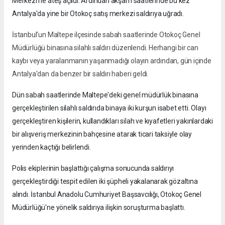
Merkezi'ne ateş açıldı. Ardından akşam saatlerinde bu kez
Antalya'da yine bir Otokoç satış merkezi saldırıya uğradı.
İstanbul'un Maltepe ilçesinde sabah saatlerinde Otokoç Genel
Müdürlüğü binasına silahlı saldırı düzenlendi. Herhangi bir can
kaybı veya yaralanmanın yaşanmadığı olayın ardından, gün içinde
Antalya'dan da benzer bir saldırı haberi geldi.
Dün sabah saatlerinde Maltepe'deki genel müdürlük binasına
gerçekleştirilen silahlı saldırıda binaya iki kurşun isabet etti. Olayı
gerçekleştiren kişilerin, kullandıkları silah ve kıyafetleri yakınlardaki
bir alışveriş merkezinin bahçesine atarak ticari taksiyle olay
yerinden kaçtığı belirlendi.
Polis ekiplerinin başlattığı çalışma sonucunda saldırıyı
gerçekleştirdiği tespit edilen iki şüpheli yakalanarak gözaltına
alındı. İstanbul Anadolu Cumhuriyet Başsavcılığı, Otokoç Genel
Müdürlüğü'ne yönelik saldırıya ilişkin soruşturma başlattı.