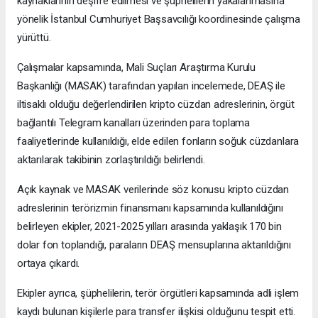
kaynaklarının deşifre edilmesi ve şüphelilerin yakalanmasına
yönelik İstanbul Cumhuriyet Başsavcılığı koordinesinde çalışma
yürüttü.
Çalışmalar kapsamında, Mali Suçları Araştırma Kurulu
Başkanlığı (MASAK) tarafından yapılan incelemede, DEAŞ ile
iltisaklı olduğu değerlendirilen kripto cüzdan adreslerinin, örgüt
bağlantılı Telegram kanalları üzerinden para toplama
faaliyetlerinde kullanıldığı, elde edilen fonların soğuk cüzdanlara
aktarılarak takibinin zorlaştırıldığı belirlendi.
Açık kaynak ve MASAK verilerinde söz konusu kripto cüzdan
adreslerinin terörizmin finansmanı kapsamında kullanıldığını
belirleyen ekipler, 2021-2025 yılları arasında yaklaşık 170 bin
dolar fon toplandığı, paraların DEAŞ mensuplarına aktarıldığını
ortaya çıkardı.
Ekipler ayrıca, şüphelilerin, terör örgütleri kapsamında adli işlem
kaydı bulunan kişilerle para transfer ilişkisi olduğunu tespit etti.