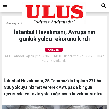
Anasayfa
Gündem
İstanbul Havalimanı, Avrupa'nın
günlük yolcu rekorunu kırdı
GÜNDEM
(AA) - Anadolu Ajansı | 27.07.2025 - 14:00, Güncelleme: 27.07.2025 - 13:47
4937+ kez okundu.
İstanbul Havalimanı, 25 Temmuz’da toplam 271 bin
836 yolcuya hizmet vererek Avrupa’da bir gün
içerisinde en fazla yolcu ağırlayan havalimanı oldu.