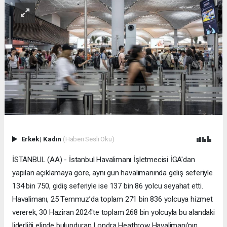
Erkek
|
Kadın
(Haberi Sesli Oku)
İSTANBUL (AA) - İstanbul Havalimanı İşletmecisi İGA'dan
yapılan açıklamaya göre, aynı gün havalimanında geliş seferiyle
134 bin 750, gidiş seferiyle ise 137 bin 86 yolcu seyahat etti.
Havalimanı, 25 Temmuz’da toplam 271 bin 836 yolcuya hizmet
vererek, 30 Haziran 2024'te toplam 268 bin yolcuyla bu alandaki
liderliği elinde bulunduran Londra Heathrow Havalimanı'nın