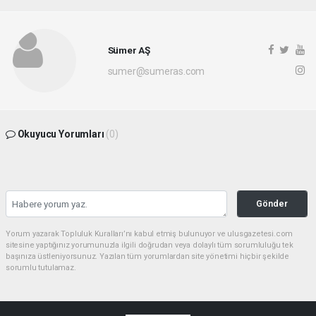
Sümer AŞ
sumer@sumeras.com
Okuyucu Yorumları
(0)
Gönder
Yorum yazarak Topluluk Kuralları’nı kabul etmiş bulunuyor ve ulusgazetesi.com
sitesine yaptığınız yorumunuzla ilgili doğrudan veya dolaylı tüm sorumluluğu tek
başınıza üstleniyorsunuz. Yazılan tüm yorumlardan site yönetimi hiçbir şekilde
sorumlu tutulamaz.