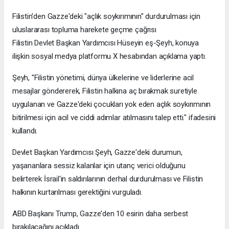
Filistin'den Gazze'deki "açlık soykırımının" durdurulması için
uluslararası topluma harekete geçme çağrısı
Filistin Devlet Başkan Yardımcısı Hüseyin eş-Şeyh, konuya
ilişkin sosyal medya platformu X hesabından açıklama yaptı.
Şeyh, "Filistin yönetimi, dünya ülkelerine ve liderlerine acil
mesajlar göndererek, Filistin halkına aç bırakmak suretiyle
uygulanan ve Gazze'deki çocukları yok eden açlık soykırımının
bitirilmesi için acil ve ciddi adımlar atılmasını talep etti." ifadesini
kullandı.
Devlet Başkan Yardımcısı Şeyh, Gazze'deki durumun,
yaşananlara sessiz kalanlar için utanç verici olduğunu
belirterek İsrail'in saldırılarının derhal durdurulması ve Filistin
halkının kurtarılması gerektiğini vurguladı.
ABD Başkanı Trump, Gazze'den 10 esirin daha serbest
bırakılacağını açıkladı