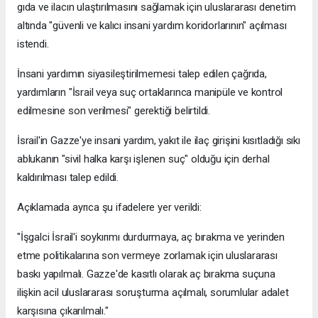
gıda ve ilacın ulaştırılmasını sağlamak için uluslararası denetim
altında "güvenli ve kalıcı insani yardım koridorlarının" açılması
istendi.
İnsani yardımın siyasileştirilmemesi talep edilen çağrıda,
yardımların "İsrail veya suç ortaklarınca manipüle ve kontrol
edilmesine son verilmesi" gerektiği belirtildi.
İsrail'in Gazze'ye insani yardım, yakıt ile ilaç girişini kısıtladığı sıkı
ablukanın "sivil halka karşı işlenen suç" olduğu için derhal
kaldırılması talep edildi.
Açıklamada ayrıca şu ifadelere yer verildi:
"İşgalci İsrail'i soykırımı durdurmaya, aç bırakma ve yerinden
etme politikalarına son vermeye zorlamak için uluslararası
baskı yapılmalı. Gazze'de kasıtlı olarak aç bırakma suçuna
ilişkin acil uluslararası soruşturma açılmalı, sorumlular adalet
karşısına çıkarılmalı."