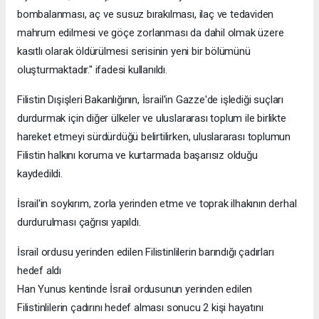
bombalanması, aç ve susuz bırakılması, ilaç ve tedaviden
mahrum edilmesi ve göçe zorlanması da dahil olmak üzere
kasıtlı olarak öldürülmesi serisinin yeni bir bölümünü
oluşturmaktadır." ifadesi kullanıldı.
Filistin Dışişleri Bakanlığının, İsrail'in Gazze'de işlediği suçları
durdurmak için diğer ülkeler ve uluslararası toplum ile birlikte
hareket etmeyi sürdürdüğü belirtilirken, uluslararası toplumun
Filistin halkını koruma ve kurtarmada başarısız olduğu
kaydedildi.
İsrail'in soykırım, zorla yerinden etme ve toprak ilhakının derhal
durdurulması çağrısı yapıldı.
İsrail ordusu yerinden edilen Filistinlilerin barındığı çadırları
hedef aldı
Han Yunus kentinde İsrail ordusunun yerinden edilen
Filistinlilerin çadırını hedef alması sonucu 2 kişi hayatını