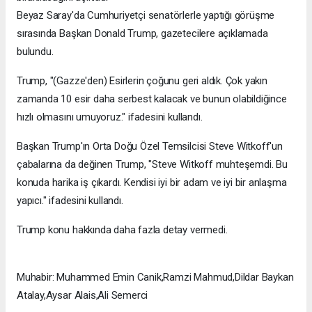
Beyaz Saray'da Cumhuriyetçi senatörlerle yaptığı görüşme
sırasında Başkan Donald Trump, gazetecilere açıklamada
bulundu.
Trump, "(Gazze'den) Esirlerin çoğunu geri aldık. Çok yakın
zamanda 10 esir daha serbest kalacak ve bunun olabildiğince
hızlı olmasını umuyoruz." ifadesini kullandı.
Başkan Trump'ın Orta Doğu Özel Temsilcisi Steve Witkoff'un
çabalarına da değinen Trump, "Steve Witkoff muhteşemdi. Bu
konuda harika iş çıkardı. Kendisi iyi bir adam ve iyi bir anlaşma
yapıcı." ifadesini kullandı.
Trump konu hakkında daha fazla detay vermedi.
Muhabir: Muhammed Emin Canik,Ramzi Mahmud,Dildar Baykan
Atalay,Aysar Alais,Ali Semerci