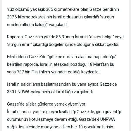
Yüz ölçümü yaklaşık 365 kilometrekare olan Gazze Şeridi'nin
297,6 kilometrekaresinin İsrail ordusunun çıkardığı "sürgün
emirleri altında kaldığı" vurgulandı.
Raporda, Gazze'nin yüzde 86,3'ünün İsrail'in "askeri bölge" veya
"sürgün emri" çıkardığı bölgeler içinde olduğuna dikkat çekildi.
Filistinlilerin Gazze'de "gittikçe daralan alanlara hapsolduğu"
belirtilen raporda, İsrail'in ateşkesi bozduğu 18 Mart'tan bu
yana 737 bin Filistinlinin yerinden edildiği kaydedildi.
İsrail'in saldırılarını başlatmasından bu yana ayrıca Gazze'de
330 UNRWA çalışanının öldürüldüğü vurgulandı.
Gazze'de aileler günlerce yemek yiyemiyor
İsrail'in insani yardım girişini kısıtladığı Gazze'de, gıda güvenliği
durumunun kötüleşmeye devam ettiği, Gazze'deki UNRWA
sağlık tesislerinde muayene edilen her 10 çocuktan birinin