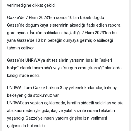
verilmediğine dikkat çekildi.
Gazze'de 7 Ekim 2023'ten sonra 10 bin bebek doğdu
Gazze'de doğum kayıt sisteminin aksadığı ifade edilen rapora
göre ayrıca, İsrail'in saldırılarını başlattığı 7 Ekim 2023'ten bu
yana Gazze'de 10 bin bebeğin dünyaya gelmiş olabileceği
tahmin ediliyor.
Gazze'de UNRWA'ya ait tesislerin yarısının İsrail'in "askeri
bölge" olarak tanımladığı veya "sürgün emri çıkardığı" alanlarda
kaldığı ifade edildi.
UNRWA: Tüm Gazze halkına 3 ay yetecek kadar ulaştırılmayı
bekleyen gıda stokumuz var
UNRWA'dan yapılan açıklamada, İsrail'in şiddetli saldırıları ve sıkı
ablukası nedeniyle gıda, ilaç ve yakıt krizi ile insani felaketin
yaşandığı Gazze'ye insani yardım girişine izin verilmesi
çağrısında bulunuldu.