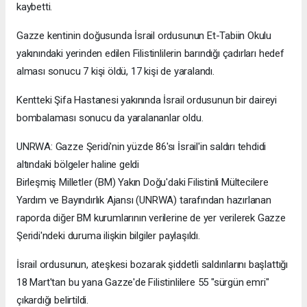
kaybetti.
Gazze kentinin doğusunda İsrail ordusunun Et-Tabiin Okulu
yakınındaki yerinden edilen Filistinlilerin barındığı çadırları hedef
alması sonucu 7 kişi öldü, 17 kişi de yaralandı.
Kentteki Şifa Hastanesi yakınında İsrail ordusunun bir daireyi
bombalaması sonucu da yaralananlar oldu.
UNRWA: Gazze Şeridi'nin yüzde 86'sı İsrail'in saldırı tehdidi
altındaki bölgeler haline geldi
Birleşmiş Milletler (BM) Yakın Doğu'daki Filistinli Mültecilere
Yardım ve Bayındırlık Ajansı (UNRWA) tarafından hazırlanan
raporda diğer BM kurumlarının verilerine de yer verilerek Gazze
Şeridi'ndeki duruma ilişkin bilgiler paylaşıldı.
İsrail ordusunun, ateşkesi bozarak şiddetli saldırılarını başlattığı
18 Mart'tan bu yana Gazze'de Filistinlilere 55 "sürgün emri"
çıkardığı belirtildi.