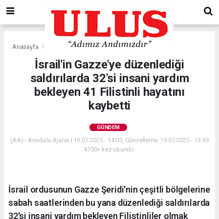
Anasayfa
Gündem
İsrail'in Gazze'ye düzenlediği
saldırılarda 32'si insani yardım
bekleyen 41 Filistinli hayatını
kaybetti
GÜNDEM
(AA) - Anadolu Ajansı | 19.07.2025 - 14:05, Güncelleme: 19.07.2025 - 13:49
4750+ kez okundu.
İsrail ordusunun Gazze Şeridi'nin çeşitli bölgelerine
sabah saatlerinden bu yana düzenlediği saldırılarda
32'si insani yardım bekleyen Filistinliler olmak