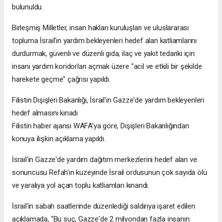
bulunuldu.
Birleşmiş Milletler, insan hakları kuruluşları ve uluslararası
topluma İsrail'in yardım bekleyenleri hedef alan katliamlarını
durdurmak, güvenli ve düzenli gıda, ilaç ve yakıt tedariki için
insani yardım koridorları açmak üzere "acil ve etkili bir şekilde
harekete geçme" çağrısı yapıldı.
Filistin Dışişleri Bakanlığı, İsrail'in Gazze'de yardım bekleyenleri
hedef almasını kınadı
Filistin haber ajansı WAFA'ya göre, Dışişleri Bakanlığından
konuya ilişkin açıklama yapıldı.
İsrail'in Gazze'de yardım dağıtım merkezlerini hedef alan ve
sonuncusu Refah'ın kuzeyinde İsrail ordusunun çok sayıda ölü
ve yaralıya yol açan toplu katliamları kınandı.
İsrail'in sabah saatlerinde düzenlediği saldırıya işaret edilen
açıklamada, "Bu suç, Gazze'de 2 milyondan fazla insanın