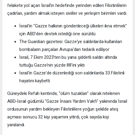
felakete yol açan İsrail'in hedefinde yerinden edilen Filistinlilerin
çadırları, yardım almak isteyen siviller ve yerleşim birimleri vardı.
İsrail'in "Gazze halkının gönderileceği ülkeleri ikna etmek"
için ABD'den destek istediği öne sürüldü
The Guardian gazetesi: Gazze'ye saldırılarda kullanılan
bombaların parçaları Avrupa'dan tedarik ediliyor
İsrail, 7 Ekim 2023'ten bu yana şiddetli saldırı altında
tuttuğu Gazze'nin yüzde 88'ini yıktı
İsrail'in Gazze'de düzenlediği son saldırılarda 33 Filistinli
hayatını kaybetti
Güneydeki Refah kentinde, "ölüm tuzakları" olarak nitelenen
ABD-İsrail güdümlü "Gazze İnsani Yardım Vakfı" yakınında İsrail
ordusunun yardım bekleyen Filistinlilere yoğun şekilde ateş
açması sonucu 32 kişi yaşamını yitirdi, çok sayıda kişi
yaralandı.