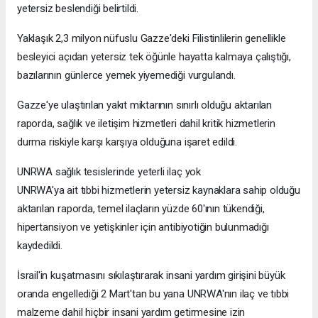
yetersiz beslendiği belirtildi.
Yaklaşık 2,3 milyon nüfuslu Gazze'deki Filistinlilerin genellikle
besleyici açıdan yetersiz tek öğünle hayatta kalmaya çalıştığı,
bazılarının günlerce yemek yiyemediği vurgulandı.
Gazze'ye ulaştırılan yakıt miktarının sınırlı olduğu aktarılan
raporda, sağlık ve iletişim hizmetleri dahil kritik hizmetlerin
durma riskiyle karşı karşıya olduğuna işaret edildi.
UNRWA sağlık tesislerinde yeterli ilaç yok
UNRWA'ya ait tıbbi hizmetlerin yetersiz kaynaklara sahip olduğu
aktarılan raporda, temel ilaçların yüzde 60'ının tükendiği,
hipertansiyon ve yetişkinler için antibiyotiğin bulunmadığı
kaydedildi.
İsrail'in kuşatmasını sıkılaştırarak insani yardım girişini büyük
oranda engellediği 2 Mart'tan bu yana UNRWA'nın ilaç ve tıbbi
malzeme dahil hiçbir insani yardım getirmesine izin