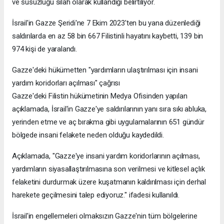
ve susuzluğu silah olarak kullandığı belirtiliyor.
İsrail'in Gazze Şeridi'ne 7 Ekim 2023'ten bu yana düzenlediği
saldırılarda en az 58 bin 667 Filistinli hayatını kaybetti, 139 bin
974 kişi de yaralandı.
Gazze'deki hükümetten "yardımların ulaştırılması için insani
yardım koridorları açılması" çağrısı
Gazze'deki Filistin hükümetinin Medya Ofisinden yapılan
açıklamada, İsrail'in Gazze'ye saldırılarının yanı sıra sıkı abluka,
yerinden etme ve aç bırakma gibi uygulamalarının 651 gündür
bölgede insani felakete neden olduğu kaydedildi.
Açıklamada, "Gazze'ye insani yardım koridorlarının açılması,
yardımların siyasallaştırılmasına son verilmesi ve kitlesel açlık
felaketini durdurmak üzere kuşatmanın kaldırılması için derhal
harekete geçilmesini talep ediyoruz." ifadesi kullanıldı.
İsrail'in engellemeleri olmaksızın Gazze'nin tüm bölgelerine