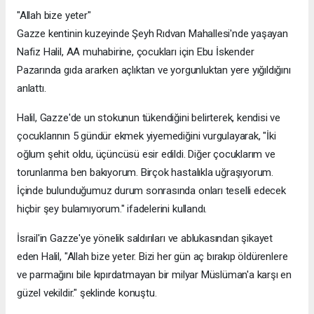
"Allah bize yeter"
Gazze kentinin kuzeyinde Şeyh Rıdvan Mahallesi'nde yaşayan
Nafiz Halil, AA muhabirine, çocukları için Ebu İskender
Pazarında gıda ararken açlıktan ve yorgunluktan yere yığıldığını
anlattı.
Halil, Gazze'de un stokunun tükendiğini belirterek, kendisi ve
çocuklarının 5 gündür ekmek yiyemediğini vurgulayarak, "İki
oğlum şehit oldu, üçüncüsü esir edildi. Diğer çocuklarım ve
torunlarıma ben bakıyorum. Birçok hastalıkla uğraşıyorum.
İçinde bulunduğumuz durum sonrasında onları teselli edecek
hiçbir şey bulamıyorum." ifadelerini kullandı.
İsrail'in Gazze'ye yönelik saldırıları ve ablukasından şikayet
eden Halil, "Allah bize yeter. Bizi her gün aç bırakıp öldürenlere
ve parmağını bile kıpırdatmayan bir milyar Müslüman'a karşı en
güzel vekildir." şeklinde konuştu.