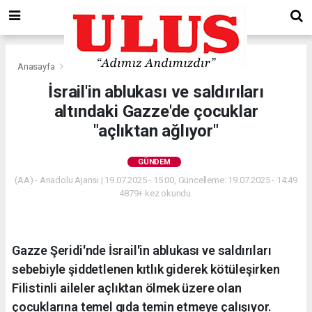
Anasayfa
Gündem
İsrail'in ablukası ve saldırıları
altındaki Gazze'de çocuklar
"açlıktan ağlıyor"
GÜNDEM
(AA) - Anadolu Ajansı | 19.07.2025 - 15:00, Güncelleme: 19.07.2025 - 14:49
4879+ kez okundu.
Gazze Şeridi'nde İsrail'in ablukası ve saldırıları
sebebiyle şiddetlenen kıtlık giderek kötüleşirken
Filistinli aileler açlıktan ölmek üzere olan
çocuklarına temel gıda temin etmeye çalışıyor.