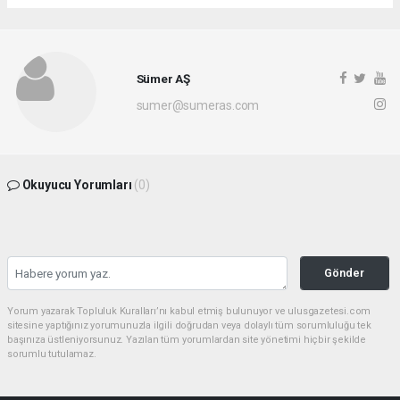
Sümer AŞ
sumer@sumeras.com
Okuyucu Yorumları
(0)
Gönder
Yorum yazarak Topluluk Kuralları’nı kabul etmiş bulunuyor ve ulusgazetesi.com
sitesine yaptığınız yorumunuzla ilgili doğrudan veya dolaylı tüm sorumluluğu tek
başınıza üstleniyorsunuz. Yazılan tüm yorumlardan site yönetimi hiçbir şekilde
sorumlu tutulamaz.