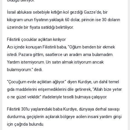
olduğu biliniyor.
İsrail ablukası sebebiyle kıtlığın kol gezdiği Gazze'de, bir
kilogram unun fiyatının yaklaşık 60 dolar, pirincin ise 30 doların
üzerinde bir fiyata satıldığı belirtiliyor.
Filistinli çocuklar açlıktan kırılıyor
Acı içinde konuşan Filistinli baba, "Oğlum benden bir ekmek
istedi. Pazara gittim, saatlerce un aradım ama bulamadım.
Yardım istemiyorum. Un satın almak istiyorum ancak
bulamıyorum." dedi.
"Çocuğum evde açlıktan ağlıyor." diyen Kurdiye, un dahil temel
gıda maddelerini erişemediklerini dile getirerek, "Allah bize yeter
o ne güzel vekildir." ifadeleriyle teselli bulmaya çalışıyor.
Filistinli 30'lu yaşlarındaki baba Kurdiye, dünyaya derhal savaşı
durdurma, geçişlerin açılarak bölgeye acilen insani yardım girişi
için çağrıda bulundu.