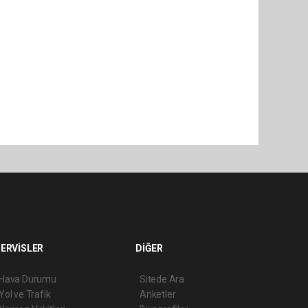
ERVİSLER
DİĞER
Hava Durumu
Sitede Ara
Yol ve Trafik
Anketler