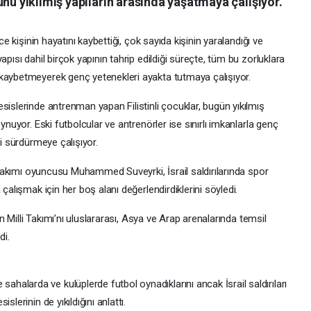
unu yıkılmış yapıların arasında yaşatmaya çalışıyor.
ce kişinin hayatını kaybettiği, çok sayıda kişinin yaralandığı ve
apısı dahil birçok yapının tahrip edildiği süreçte, tüm bu zorluklara
 kaybetmeyerek genç yetenekleri ayakta tutmaya çalışıyor.
sislerinde antrenman yapan Filistinli çocuklar, bugün yıkılmış
ynuyor. Eski futbolcular ve antrenörler ise sınırlı imkanlarla genç
ni sürdürmeye çalışıyor.
i Takımı oyuncusu Muhammed Suveyrki, İsrail saldırılarında spor
çalışmak için her boş alanı değerlendirdiklerini söyledi.
tin Milli Takımı’nı uluslararası, Asya ve Arap arenalarında temsil
di.
alarda ve kulüplerde futbol oynadıklarını ancak İsrail saldırıları
lerinin de yıkıldığını anlattı.