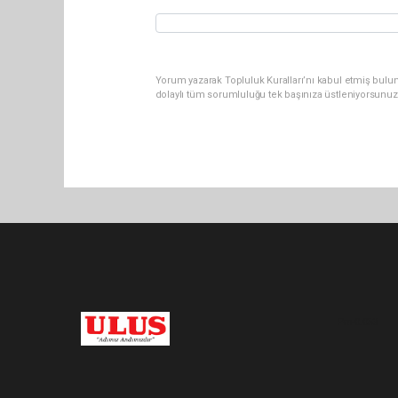
Yorum yazarak Topluluk Kuralları’nı kabul etmiş bulu
dolaylı tüm sorumluluğu tek başınıza üstleniyorsunuz
Pro-0.053