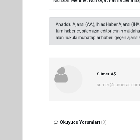
Muhabir: Mehmet Nuri Uçar, Fatma Sena B
Anadolu Ajansı (AA), İhlas Haber Ajansı (İHA
tüm haberler, sitemizin editörlerinin müdaha
alan hukuki muhataplar haberi geçen ajanslar
Sümer AŞ
sumer@sumeras.com
Okuyucu Yorumları
(0)