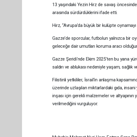
13 yaşındaki Yezin Hirz de savaş öncesinde 
arasında sürdürdüklerini ifade etti.
Hirz, “Avrupa’da büyük bir kulüpte oynamayı 
Gazze’de sporcular, futbolun yalnızca bir oyun
geleceğe dair umutları koruma aracı olduğun
Gazze Şeridi'nde Ekim 2025'ten bu yana yür
saldırı ve ablukası nedeniyle yaşam, sağlık 
Filistinli yetkililer, İsrail'in anlaşma kapsamı
üzerinde uzlaşılan miktarlardaki gıda, insan
inşası için gerekli malzemeler ve altyapının y
verilmediğini vurguluyor.