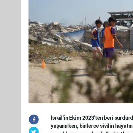
İsrail’in Ekim 2023’ten beri sürdü
yaşanırken, binlerce sivilin hayatı