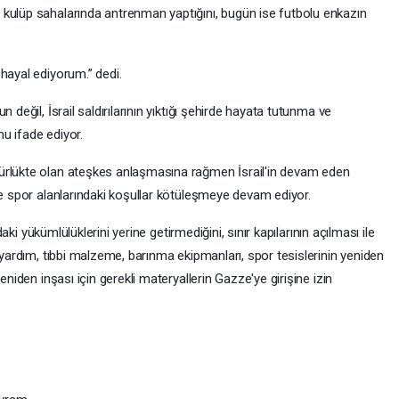
kulüp sahalarında antrenman yaptığını, bugün ise futbolu enkazın
hayal ediyorum.” dedi.
 değil, İsrail saldırılarının yıktığı şehirde hayata tutunma ve
u ifade ediyor.
ürlükte olan ateşkes anlaşmasına rağmen İsrail'in devam eden
ve spor alanlarındaki koşullar kötüleşmeye devam ediyor.
ndaki yükümlülüklerini yerine getirmediğini, sınır kapılarının açılması ile
i yardım, tıbbi malzeme, barınma ekipmanları, spor tesislerinin yeniden
eniden inşası için gerekli materyallerin Gazze'ye girişine izin