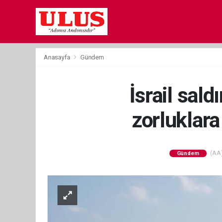
Anasayfa
Gündem
İsrail sald
zorluklar
(AA)
Gündem