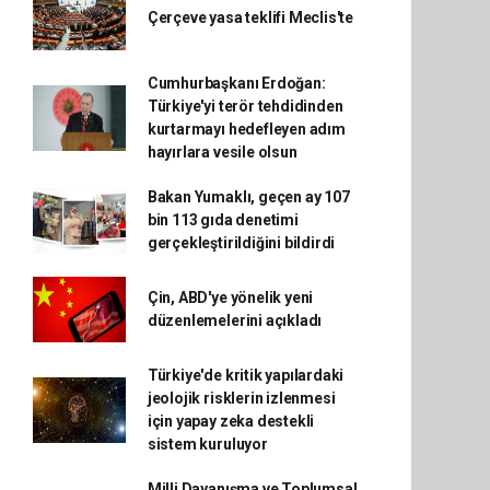
Çerçeve yasa teklifi Meclis'te
Cumhurbaşkanı Erdoğan:
Türkiye'yi terör tehdidinden
kurtarmayı hedefleyen adım
hayırlara vesile olsun
Bakan Yumaklı, geçen ay 107
bin 113 gıda denetimi
gerçekleştirildiğini bildirdi
Çin, ABD'ye yönelik yeni
düzenlemelerini açıkladı
Türkiye'de kritik yapılardaki
jeolojik risklerin izlenmesi
için yapay zeka destekli
sistem kuruluyor
Milli Dayanışma ve Toplumsal