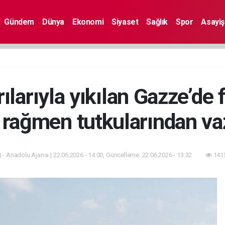
Gündem
Dünya
Ekonomi
Siyaset
Sağlık
Spor
Asayiş
ırılarıyla yıkılan Gazze’de 
a rağmen tutkularından v
 - Anadolu Ajansı | 22.06.2026 - 14:00, Güncelleme: 22.06.2026 - 13:32
1415