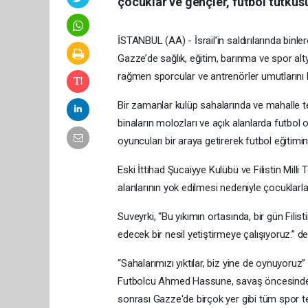
çocuklar ve gençler, futbol tutkus
İSTANBUL (AA) - İsrail’in saldırılarında binler
Gazze’de sağlık, eğitim, barınma ve spor alty
rağmen sporcular ve antrenörler umutlarını
Bir zamanlar kulüp sahalarında ve mahalle te
binaların molozları ve açık alanlarda futbol o
oyuncuları bir araya getirerek futbol eğitimi
Eski İttihad Şucaiyye Kulübü ve Filistin Mill
alanlarının yok edilmesi nedeniyle çocuklarla 
Suveyrki, “Bu yıkımın ortasında, bir gün Filis
edecek bir nesil yetiştirmeye çalışıyoruz.” de
“Sahalarımızı yıktılar, biz yine de oynuyoruz”
Futbolcu Ahmed Hassune, savaş öncesinde sah
sonrası Gazze'de birçok yer gibi tüm spor tesis