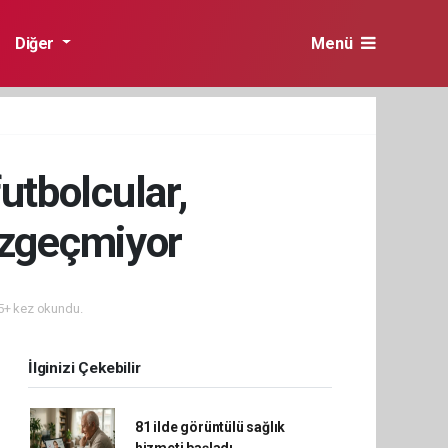
Diğer
Menü
futbolcular,
azgeçmiyor
+ kez okundu.
İlginizi Çekebilir
81 ilde görüntülü sağlık