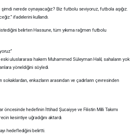
ki şimdi nerede oynayacağız? Biz futbolu seviyoruz, futbola aşığız.
.” ifadelerini kullandı.
k istediğini belirten Hassune, tüm yıkıma rağmen futbolu
yoruz”
ve eski uluslararası hakem Muhammed Süleyman Halil, sahaların yok
anlara yöneldiğini söyledi.
rı sokaklardan, enkazların arasından ve çadırların çevresinden
 öncesinde hedefinin İttihad Şucaiyye ve Filistin Milli Takımı
cin kesintiye uğradığını aktardı.
ı hedeflediğini belirtti.