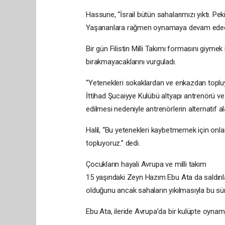
Hassune, “İsrail bütün sahalarımızı yıktı. Pe
Yaşananlara rağmen oynamaya devam edeceğiz
Bir gün Filistin Milli Takımı formasını giyme
bırakmayacaklarını vurguladı.
“Yetenekleri sokaklardan ve enkazdan toplu
İttihad Şucaiyye Kulübü altyapı antrenörü 
edilmesi nedeniyle antrenörlerin alternatif al
Halil, “Bu yetenekleri kaybetmemek için onla
topluyoruz.” dedi.
Çocukların hayali Avrupa ve milli takım
15 yaşındaki Zeyn Hazım Ebu Ata da saldırılar
olduğunu ancak sahaların yıkılmasıyla bu süre
Ebu Ata, ileride Avrupa’da bir kulüpte oynamay