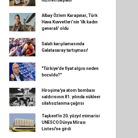
hizmeti başladı
Albay Özlem Karapınar, Türk
Hava Kuvvetleri’nin 'ilk kadın
generali' oldu
Salah karşılamasında
Galatasaray tartışması!
"Türkiye'de fiyat algısı neden
bozuldu?"
Hiroşima'ya atom bombası
saldırısının 81. yılında nükleer
silahsızlanma çağrısı
Taşkent'in 20. yüzyıl mimarisi
UNESCO Dünya Mirası
Listesi'ne girdi