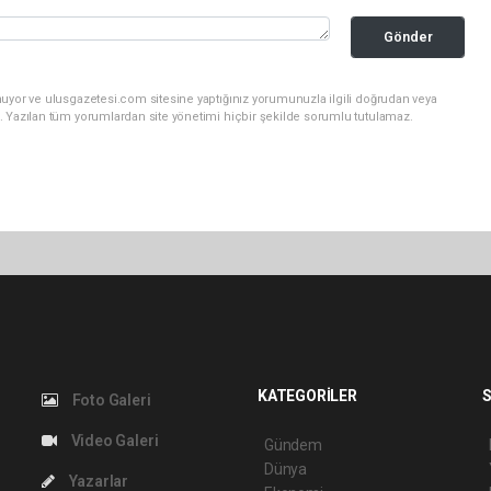
Gönder
nuyor ve ulusgazetesi.com sitesine yaptığınız yorumunuzla ilgili doğrudan veya
. Yazılan tüm yorumlardan site yönetimi hiçbir şekilde sorumlu tutulamaz.
KATEGORİLER
S
Foto Galeri
Video Galeri
Gündem
Dünya
Yazarlar