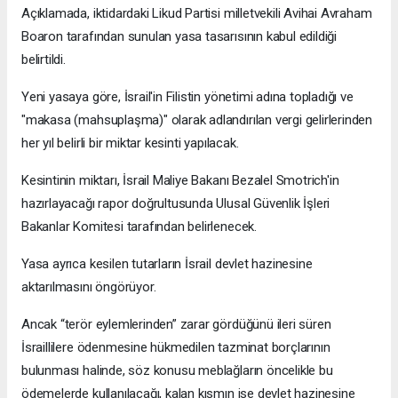
Açıklamada, iktidardaki Likud Partisi milletvekili Avihai Avraham
Boaron tarafından sunulan yasa tasarısının kabul edildiği
belirtildi.
Yeni yasaya göre, İsrail'in Filistin yönetimi adına topladığı ve
"makasa (mahsuplaşma)" olarak adlandırılan vergi gelirlerinden
her yıl belirli bir miktar kesinti yapılacak.
Kesintinin miktarı, İsrail Maliye Bakanı Bezalel Smotrich'in
hazırlayacağı rapor doğrultusunda Ulusal Güvenlik İşleri
Bakanlar Komitesi tarafından belirlenecek.
Yasa ayrıca kesilen tutarların İsrail devlet hazinesine
aktarılmasını öngörüyor.
Ancak “terör eylemlerinden” zarar gördüğünü ileri süren
İsraillilere ödenmesine hükmedilen tazminat borçlarının
bulunması halinde, söz konusu meblağların öncelikle bu
ödemelerde kullanılacağı, kalan kısmın ise devlet hazinesine