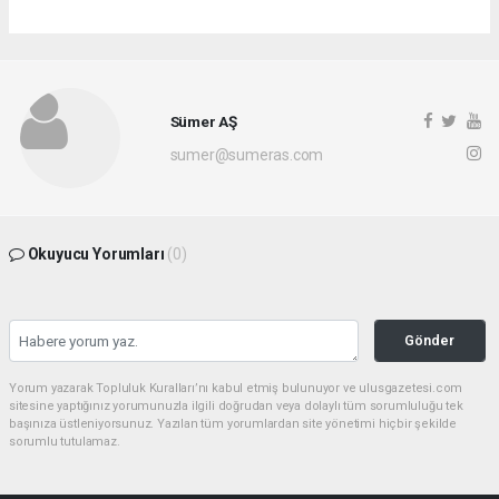
Sümer AŞ
sumer@sumeras.com
Okuyucu Yorumları
(0)
Gönder
Yorum yazarak Topluluk Kuralları’nı kabul etmiş bulunuyor ve ulusgazetesi.com
sitesine yaptığınız yorumunuzla ilgili doğrudan veya dolaylı tüm sorumluluğu tek
başınıza üstleniyorsunuz. Yazılan tüm yorumlardan site yönetimi hiçbir şekilde
sorumlu tutulamaz.