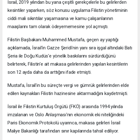
İsrail, 2019 yılından bu yana çeşitli gerekçelerle bu gelirlerden
kesintiler yaparken, söz konusu uygulama Filistin yönetiminin
ciddi mali sıkıntılar yaşamasına ve kamu çalışanlarının
maaşlarını tam olarak ödeyememesine yol açmıştı.
Filistin Başbakanı Muhammed Mustafa, geçen ay yaptığı
açıklamada, İsrail'in Gazze Şeridi'nin yanı sıra işgal altındaki Batı
Şeria ile Doğu Kudüs'e yönelik baskılarını sürdürdüğünü
belirterek, Filistin'e ait makasa gelirlerinden yapılan kesintilerin
son 12 ayda daha da arttığını ifade etmişti.
Mustafa, İsrail'in bu süreçte vergi ve gümrük gelirlerinden elde
edilen kaynakları Filistin hazinesine aktarmadığını kaydetmişti.
İsrail ile Filistin Kurtuluş Örgütü (FKÖ) arasında 1994 yılında
imzalanan ve Oslo Anlaşması'nın ekonomik eki niteliğindeki
Paris Ekonomik Protokolü uyarınca, makasa gelirleri İsrail
Maliye Bakanlığı tarafından sınır kapılarında tahsil ediliyor.